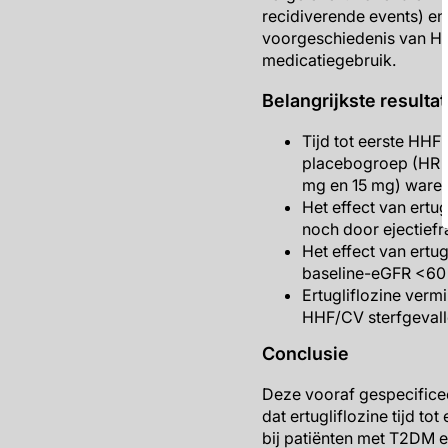
recidiverende events) e
voorgeschiedenis van HF,
medicatiegebruik.
Belangrijkste resulta
Tijd tot eerste HHF
placebogroep (HR 0.
mg en 15 mg) waren
Het effect van ertu
noch door ejectiefr
Het effect van ertug
baseline-eGFR <60 m
Ertugliflozine verm
HHF/CV sterfgevall
Conclusie
Deze vooraf gespecifice
dat ertugliflozine tijd t
bij patiënten met T2DM 