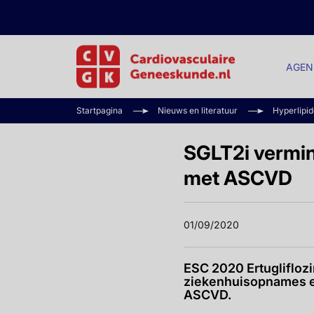
AGEN
Startpagina
Nieuws en literatuur
Hyperlipi
SGLT2i vermin
met ASCVD
01/09/2020
ESC 2020 Ertugliflozi
ziekenhuisopnames en
ASCVD.