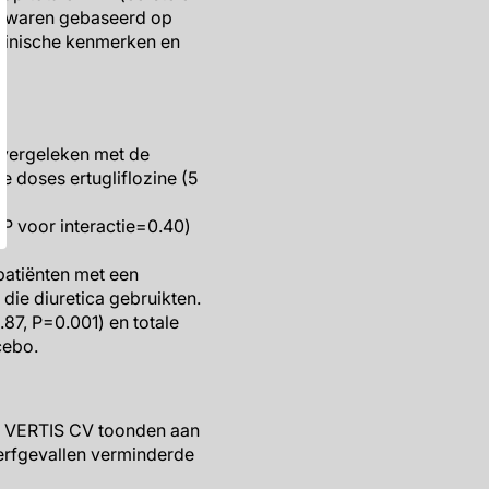
s waren gebaseerd op
klinische kenmerken en
 vergeleken met de
 doses ertugliflozine (5
(P voor interactie=0.40)
 patiënten met een
die diuretica gebruikten.
.87, P=0.001) en totale
cebo.
in VERTIS CV toonden aan
sterfgevallen verminderde