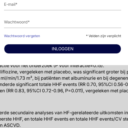
n totale HHF/CV sterfgevallen onderzocht. Subgroepanalyse
 ejectiefractie vóór de trial en andere factoren, waaronder 
ten
Wachtwoord vergeten
* Velden zijn verplicht
 was 30% lager in de ertugliflozine-groep (gepoolde doses),
70, 95%CI 0.54-0.90, P=0.06). Resultaten met de individuele
INLOGGEN
 consistent met de gepoolde analyse.
gliflozine werd niet gewijzigd door een geschiedenis met HF 
actie vóór het onderzoek (P voor interactie=0.15).
liflozine, vergeleken met placebo, was significant groter bij
l/min/1.73 m², bij patiënten met albuminurie en bij degenen 
inderde significant totale HHF events (RR 0.70, 95%CI 0.56-0
en (RR 0.83, 95%CI 0.72-0.96, P=0.011), vergeleken met pla
erde secundaire analyses van HF-gerelateerde uitkomsten 
ot eerste HHF, en totale HHF events en totale HHF events/CV 
en ASCVD.