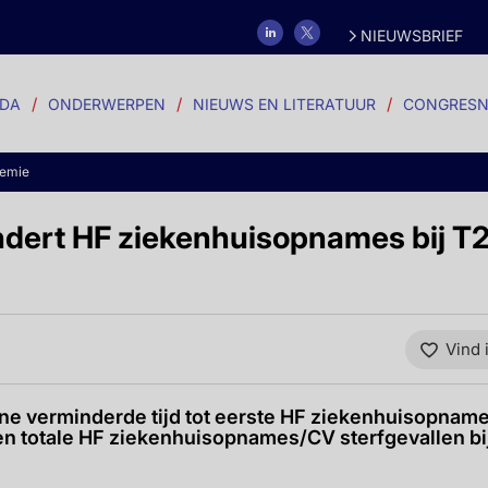
NIEUWSBRIEF
DA
ONDERWERPEN
NIEUWS EN LITERATUUR
CONGRESN
demie
dert HF ziekenhuisopnames bij T
Vind 
ne verminderde tijd tot eerste HF ziekenhuisopname,
 totale HF ziekenhuisopnames/CV sterfgevallen bi