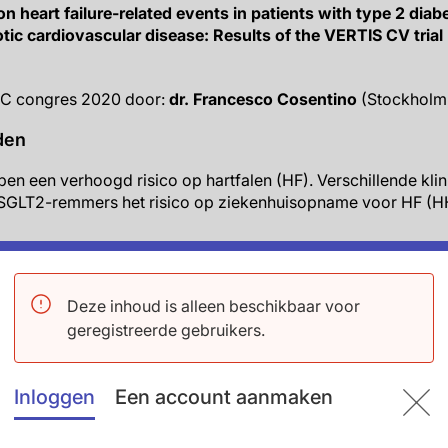
 on heart failure-related events in patients with type 2 diab
tic cardiovascular disease: Results of the VERTIS CV trial
SC congres 2020 door:
dr. Francesco Cosentino
(Stockholm
den
n een verhoogd risico op hartfalen (HF). Verschillende klini
SGLT2-remmers het risico op ziekenhuisopname voor HF (HH
een multicenter, gerandomiseerde, dubbelblinde, placebo-ge
 patiënten met atherosclerotische CVD (ASCVD). In totaal w
Deze inhoud is alleen beschikbaar voor
:1 ratio naar behandeling met ertugliflozine 5 mg, ertugliflo
geregistreerde gebruikers.
 tijd tot het eerste optreden van majeure nadelige CV event
al myocardinfarct of niet-fatale beroerte. Eerder gepresentee
n-inferieur was aan placebo op het primaire eindpunt (P<0.001
Inloggen
Een account aanmaken
ificeerde secundaire analyses waren gericht op HF-gerelat
werd het effect van ertugliflozine vs. placebo op de tijd tot e
d het effect van ertugliflozine, in vergelijking met placebo,