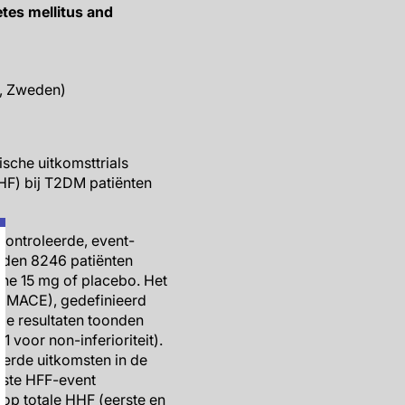
etes mellitus and
, Zweden)
sche uitkomsttrials
F) bij T2DM patiënten
controleerde, event-
erden 8246 patiënten
zine 15 mg of placebo. Het
s (MACE), gedefinieerd
rde resultaten toonden
 voor non-inferioriteit).
eerde uitkomsten in de
erste HFF-event
 op totale HHF (eerste en