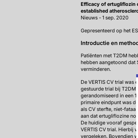
Efficacy of ertugliflozin
established atherosclero
Nieuws - 1 sep. 2020
Gepresenteerd op het E
Introductie en metho
Patiënten met T2DM hebbe
hebben aangetoond dat 
verminderen.
De VERTIS CV trial was 
gestuurde trial bij T2DM
gerandomiseerd in een 1:1
primaire eindpunt was de
als CV sterfte, niet-fata
aan dat ertugliflozine no
De huidige vooraf gespec
VERTIS CV trial. Hierbij 
vergeleken. Bovendien wer