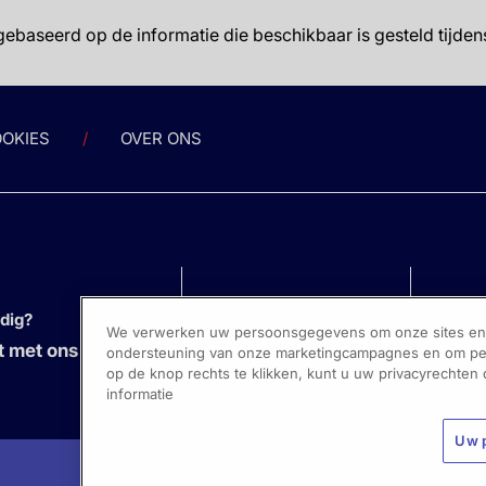
gebaseerd op de informatie die beschikbaar is gesteld tijde
OKIES
OVER ONS
odig?
We verwerken uw persoonsgegevens om onze sites en s
 met ons op
ondersteuning van onze marketingcampagnes en om pers
op de knop rechts te klikken, kunt u uw privacyrechten
informatie
Uw 