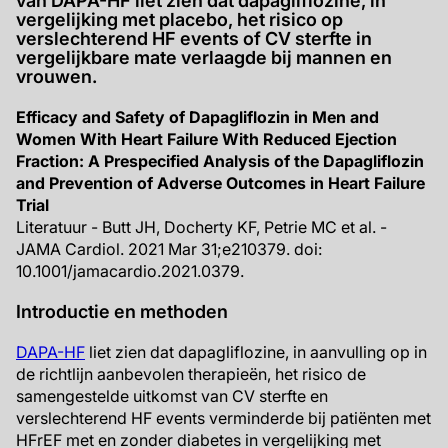
van DAPA-HF liet zien dat dapagliflozine, in
vergelijking met placebo, het risico op
verslechterend HF events of CV sterfte in
vergelijkbare mate verlaagde bij mannen en
vrouwen.
Efficacy and Safety of Dapagliflozin in Men and
Women With Heart Failure With Reduced Ejection
Fraction: A Prespecified Analysis of the Dapagliflozin
and Prevention of Adverse Outcomes in Heart Failure
Trial
Literatuur - Butt JH, Docherty KF, Petrie MC et al. -
JAMA Cardiol. 2021 Mar 31;e210379. doi:
10.1001/jamacardio.2021.0379.
Introductie en methoden
DAPA-HF
liet zien dat dapagliflozine, in aanvulling op in
de richtlijn aanbevolen therapieën, het risico de
samengestelde uitkomst van CV sterfte en
verslechterend HF events verminderde bij patiënten met
HFrEF met en zonder diabetes in vergelijking met