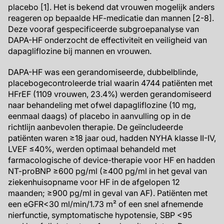
placebo [1]. Het is bekend dat vrouwen mogelijk anders
reageren op bepaalde HF-medicatie dan mannen [2-8].
Deze vooraf gespecificeerde subgroepanalyse van
DAPA-HF onderzocht de effectiviteit en veiligheid van
dapagliflozine bij mannen en vrouwen.
DAPA-HF was een gerandomiseerde, dubbelblinde,
placebogecontroleerde trial waarin 4744 patiënten met
HFrEF (1109 vrouwen, 23.4%) werden gerandomiseerd
naar behandeling met ofwel dapagliflozine (10 mg,
eenmaal daags) of placebo in aanvulling op in de
richtlijn aanbevolen therapie. De geïncludeerde
patiënten waren ≥18 jaar oud, hadden NYHA klasse II-IV,
LVEF ≤40%, werden optimaal behandeld met
farmacologische of device-therapie voor HF en hadden
NT-proBNP ≥600 pg/ml (≥400 pg/ml in het geval van
ziekenhuisopname voor HF in de afgelopen 12
maanden; ≥900 pg/ml in geval van AF). Patiënten met
een eGFR<30 ml/min/1.73 m² of een snel afnemende
nierfunctie, symptomatische hypotensie, SBP <95