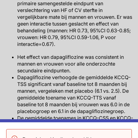
primaire samengestelde eindpunt van
verslechtering van HF of CV sterfte in
vergelijkbare mate bij mannen en vrouwen. Er was
geen interactie tussen geslacht en effect van
behandeling (mannen: HR 0.73, 95%CI 0.63-0.85;
vrouwen: HR 0.79, 95%CI 0.59-1.06, P voor
interactie=0.67).
Het effect van dapagliflozine was consistent in
mannen en vrouwen voor alle onderzochte
secundaire eindpunten.
Dapagliflozine verhoogde de gemiddelde KCCQ-
TSS significant vanaf baseline tot 8 maanden bij
mannen, vergeleken met placebo (6.1 vs. 2.5). De
gemiddelde toename van KCCQ-TTS vanaf
baseline tot 8 maanden bij vrouwen was 6.0 in de
placebogroep en 6.1 in de dapagliflozinegroep.
De gemiddelde toenames in KCCQ-CSS en KCCQ-
OSS waren groter met dapagliflozine dan met
placebo, met consistente effecten in mannen en