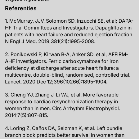
Referenties
1. McMurray, JJV, Solomon SD, Inzucchi SE, et al; DAPA-
HF Trial Committees and Investigators. Dapagliflozin in
patients with heart failure and reduced ejection fraction.
N Engl J Med. 2019;381(21):1995-2008.
2. Ponikowski P, Kirwan B-A, Anker SD, et al; AFFIRM-
AHF investigators. Ferric carboxymaltose for iron
deficiency at discharge after acute heart failure: a
multicentre, double-blind, randomised, controlled trial.
Lancet. 2020 Dec 12;396(10266):1895-1904.
3. Cheng YJ, Zhang J, Li WJ, et al. More favorable
response to cardiac resynchronization therapy in
women than in men. Circ Arrhythm Electrophysiol.
2014:7(5):807-815.
4. Loring Z, Caños DA, Selzman K, et al. Left bundle
branch block predicts better survival in women than