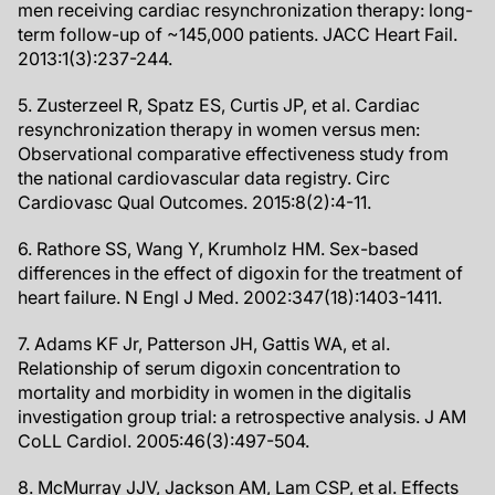
men receiving cardiac resynchronization therapy: long-
term follow-up of ~145,000 patients. JACC Heart Fail.
2013:1(3):237-244.
5. Zusterzeel R, Spatz ES, Curtis JP, et al. Cardiac
resynchronization therapy in women versus men:
Observational comparative effectiveness study from
the national cardiovascular data registry. Circ
Cardiovasc Qual Outcomes. 2015:8(2):4-11.
6. Rathore SS, Wang Y, Krumholz HM. Sex-based
differences in the effect of digoxin for the treatment of
heart failure. N Engl J Med. 2002:347(18):1403-1411.
7. Adams KF Jr, Patterson JH, Gattis WA, et al.
Relationship of serum digoxin concentration to
mortality and morbidity in women in the digitalis
investigation group trial: a retrospective analysis. J AM
CoLL Cardiol. 2005:46(3):497-504.
8. McMurray JJV, Jackson AM, Lam CSP, et al. Effects