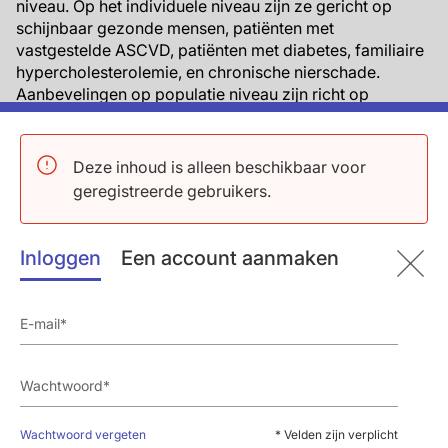
niveau. Op het individuele niveau zijn ze gericht op
schijnbaar gezonde mensen, patiënten met
vastgestelde ASCVD, patiënten met diabetes, familiaire
hypercholesterolemie, en chronische nierschade.
Aanbevelingen op populatie niveau zijn richt op
volksgezondheidbeleid, interventies en milieu.
Streefwaarden voor LDL-c, andere lipiden, bloeddruk
Deze inhoud is alleen beschikbaar voor
en glycemische regulatie blijven onveranderd in de
geregistreerde gebruikers.
nieuwe richtlijn in vergelijking met recente ESC
richtlijnen over dyslipidemie, hypertensie en diabetes.
Nieuw is de introductie van een stapsgewijze aanpak
Inloggen
Een account aanmaken
om preventieve behandelingen te intensiveren, terwijl
voordeel, andere condities, psychosociale factoren en
voorkeuren van de patiënt in acht worden genomen.
Stap 1 bestaat uit preventie streefwaarden voor allen en
stap 2 uit geïntensifieerde preventie en behandeldoelen,
op maat gebaseerd op 10-jaars risico op CVD. Een
andere nieuwe sectie besteedt aandacht aan de
communicatie van risico in het proces van gedeelde
Wachtwoord vergeten
* Velden zijn verplicht
besluitvorming zodat individuen hun risico begrijpen,