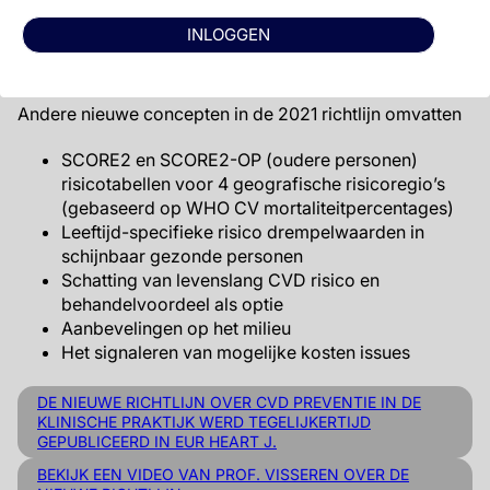
de verwachte risicoreductie met behandelingen, de
INLOGGEN
voors en tegens van interventie en hun individuele
prioriteiten.
Andere nieuwe concepten in de 2021 richtlijn omvatten
SCORE2 en SCORE2-OP (oudere personen)
risicotabellen voor 4 geografische risicoregio’s
(gebaseerd op WHO CV mortaliteitpercentages)
Leeftijd-specifieke risico drempelwaarden in
schijnbaar gezonde personen
Schatting van levenslang CVD risico en
behandelvoordeel als optie
Aanbevelingen op het milieu
Het signaleren van mogelijke kosten issues
DE NIEUWE RICHTLIJN OVER CVD PREVENTIE IN DE
KLINISCHE PRAKTIJK WERD TEGELIJKERTIJD
GEPUBLICEERD IN EUR HEART J.
BEKIJK EEN VIDEO VAN PROF. VISSEREN OVER DE