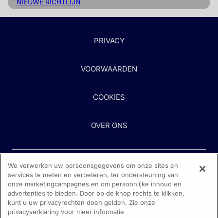
NIEUWE RICHTLIJN
PRIVACY
VOORWAARDEN
COOKIES
OVER ONS
We verwerken uw persoonsgegevens om onze sites en
services te meten en verbeteren, ter ondersteuning van
onze marketingcampagnes en om persoonlijke inhoud en
advertenties te bieden. Door op de knop rechts te klikken,
kunt u uw privacyrechten doen gelden. Zie onze
Heeft u hulp nodig?
privacyverklaring voor meer informatie
Neem contact met ons op