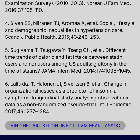
Examination Surveys (2010–2013). Korean J Fam Med.
2016;37:105–110.
4. Siven SS, Niiranen TJ, Aromaa A, et al. Social, lifestyle
and demographic inequalities in hypertension care.
Scand J Public Health. 2015;43:246–253.
5. Sugiyama T, Tsugawa Y, Tseng CH, et al. Different
time trends of caloric and fat intake between statin
users and nonusers among US adults: gluttony in the
time of statins? JAMA Intern Med. 2014;174:1038–1045.
6. Lallukka T, Halonen JI, Sivertsen B, et al. Change in
organizational justice as a predictor of insomnia
symptoms: longitudinal study analysing observational
data as a non-randomized pseudo-trial. Int J Epidemiol.
2017;46:1277–1284.
VIND HET ARTIKEL ONLINE OP J AM HEART ASSOC