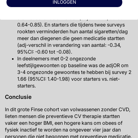
INLOGGEN
Baseline
rokers
die medicatie startten hadden een
grotere kans dat ze met roken stopeten dan rokers
die niet behandeld werden (adjOR: 0.74, 95%CI:
0.64-0.85). En starters die tijdens twee surveys
rookten verminderden hun aantal sigaretten/dag
meer dan diegenen die geen medicatie startten
(adj-verschil in verandering van aantal: -0.34,
95%CI: -0.60 tot -0.08).
In deelnemers met 0-2 ongezonde
leefstijlgewoonten op baseline was de adjOR om
3-4 ongezonde gewoontes te hebben bij survey 2
1.66 (95%CI: 1.40-1.98) voor starters vs. niet-
starters.
Conclusie
In dit grote Finse cohort van volwassenen zonder CVD,
lieten mensen die preventieve CV therapie startten
vaker een hoger BMI, een hogere kans om obees of
fysiek inactief te worden na ongeveer vier jaar dan
personen die niet begonnen met preventieve medicatie.