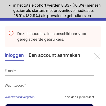
in het totale cohort werden 8.837 (10.8%) mensen
gezien als starters met preventieve medicatie,
26.914 (32.9%) als prevalente gebruikers en
46,021 (56.3%) niet-starters.
In een volledig gecorrigeerd model was de
gemiddelde toename van
BMI
groter in starters
Deze inhoud is alleen beschikbaar voor
van medicatie (verschil in verandering: 0.19,
geregistreerde gebruikers.
95%CI: 0.16-0.22). Onder deelnemers die obees of
niet-obees waren bij de eerste survey, toonden
starters in beide groepen een hogere kans op
Inloggen
Een account aanmaken
obesitas bij survey 2 dan niet-starters (obees: HR:
1.37, 95%CI: 1.15-1.65, niet-obees: HR: 1.82, 95%CI:
1.63-2.03).
Gemiddelde MET uren/dag nam af onder starters
ten opzichte van niet-starters (-0.09, 95%CI: -0.16
to -0.02). Ongeacht baseline
activiteit
, waren
starters vaker fysiek inactief bij survey 2.
Starters toonden een afname van gemiddelde
Wachtwoord vergeten
* Velden zijn verplicht
wekelijkse
alcoholinname
ten opzichte van niet-
starters (-1.85 g/week, 95%CI: -3.67 tot -0.14).