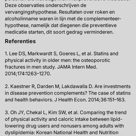
Deze observaties onderschrijven de
vervangingshypothese. Resultaten over roken en
alcoholinname waren in lijn met de complementeer-
hypothese, namelijk dat diegenen die preventieve
medicatie starten, dit soort gedrag verminderen.
Referenties
1. Lee DS, Markwardt S, Goeres L, et al. Statins and
physical activity in older men: the osteoporotic
fractures in men study. JAMA Intern Med.
2014;174:1263–1270.
2. Kaestner R, Darden M, Lakdawalla D. Are investments
in disease prevention complements? The case of statins
and health behaviors. J Health Econ. 2014;36:151–163.
3. Oh JY, Chekal L, Kim SW, et al. Comparing the trend
of physical activity and caloric intake between lipid-
lowering drug users and nonusers among adults with
dyslipidemia: Korean National Health and Nutrition