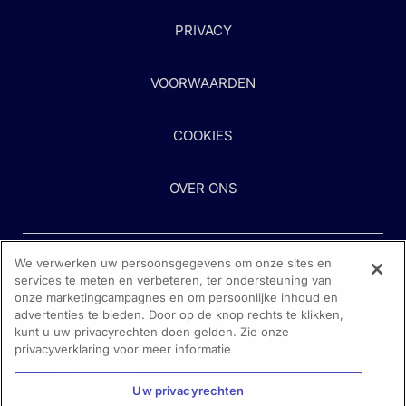
PRIVACY
VOORWAARDEN
COOKIES
OVER ONS
We verwerken uw persoonsgegevens om onze sites en
services te meten en verbeteren, ter ondersteuning van
onze marketingcampagnes en om persoonlijke inhoud en
advertenties te bieden. Door op de knop rechts te klikken,
kunt u uw privacyrechten doen gelden. Zie onze
Heeft u hulp nodig?
privacyverklaring voor meer informatie
Neem contact met ons op
Uw privacyrechten