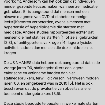
voorkomt. Andersom kan het ook zijn dat individuen
minder gezonde keuzes maken wanneer ze medicatie
gebruiken. Er is aangetoond dat mensen met een
nieuwe diagnose van CVD of diabetes sommige
leefstijlfactoren verbeterden, evenals mensen met
hypertensie of hyperlipidemie die startten met
medicatie. Andere studies rapporteerden echter dat
mensen die met statines startten [1] of ze al gebruikten
[2,3], of antihypertensiva kregen [4] lagere fysieke
activiteit hadden dan mensen die deze middelen iet
kregen.
De US NHANES data hebben ook aangetoond dat in de
vroege jaren ’00, statinegebruikers een lagere
calorische en vetinname hadden dan niet-
statinegebruikers, terwijl dit verschil verdween midden
jaren ’00, en omgekeerd was in 2010 [5]. Het is ook
beschreven dat de prevalentie van obesitas sneller
toeneemt onder gebruikers [3,5].
Deze studie beoogde te bepalen in welke mate starten