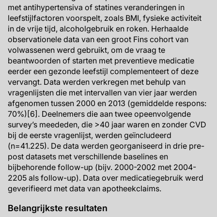
met antihypertensiva of statines veranderingen in
leefstijlfactoren voorspelt, zoals BMI, fysieke activiteit
in de vrije tijd, alcoholgebruik en roken. Herhaalde
observationele data van een groot Fins cohort van
volwassenen werd gebruikt, om de vraag te
beantwoorden of starten met preventieve medicatie
eerder een gezonde leefstijl complementeert of deze
vervangt. Data werden verkregen met behulp van
vragenlijsten die met intervallen van vier jaar werden
afgenomen tussen 2000 en 2013 (gemiddelde respons:
70%)[6]. Deelnemers die aan twee opeenvolgende
survey’s meededen, die >40 jaar waren en zonder CVD
bij de eerste vragenlijst, werden geïncludeerd
(n=41.225). De data werden georganiseerd in drie pre-
post datasets met verschillende baselines en
bijbehorende follow-up (bijv. 2000-2002 met 2004-
2205 als follow-up). Data over medicatiegebruik werd
geverifieerd met data van apotheekclaims.
Belangrijkste resultaten