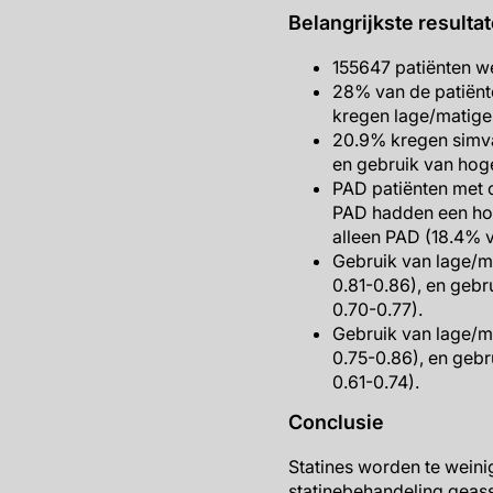
Belangrijkste resulta
155647 patiënten we
28% van de patiënte
kregen lage/matige-i
20.9% kregen simva
en gebruik van hoge-
PAD patiënten met c
PAD hadden een hog
alleen PAD (18.4% v
Gebruik van lage/ma
0.81-0.86), en gebr
0.70-0.77).
Gebruik van lage/ma
0.75-0.86), en gebr
0.61-0.74).
Conclusie
Statines worden te weini
statinebehandeling geass