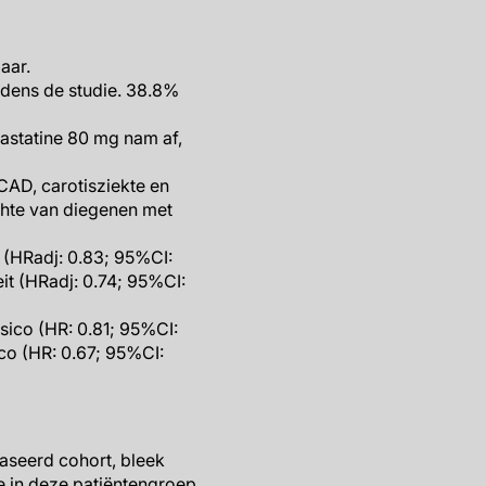
aar.
ijdens de studie. 38.8%
astatine 80 mg nam af,
CAD, carotisziekte en
chte van diegenen met
t (HRadj: 0.83; 95%CI:
eit (HRadj: 0.74; 95%CI:
sico (HR: 0.81; 95%CI:
ico (HR: 0.67; 95%CI:
aseerd cohort, bleek
e in deze patiëntengroep,