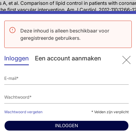
s A, et al. Comparison of lipid control in patients with corona
the first vascular intervention. Am J Cardiol. 2012;110:1266-1
keroyd JM, et al. Risk Factor Optimization and Guideline-Dir
eral Arterial and Ischemic Cerebrovascular Disease Compare
Deze inhoud is alleen beschikbaar voor
Am J Cardiol. 2016;118:1144-1149.
geregistreerde gebruikers.
, Lichtenstein AH, et al. 2013 ACC/AHA Guideline on the Tre
herosclerotic Cardiovascular Risk in Adults: A Report of the
Inloggen
Een account aanmaken
t Association Task Force on Practice Guidelines. Circulatio
M. Statins in Peripheral Artery Disease: What Are We Waiting
VIND DIT ARTIKEL ONLINE OP CIRCULATION
kijken
Wachtwoord vergeten
* Velden zijn verplicht
INLOGGEN