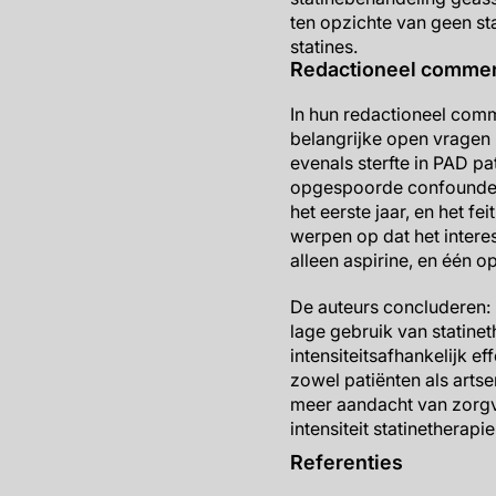
ten opzichte van geen st
statines.
Redactioneel comme
In hun redactioneel comm
belangrijke open vragen 
evenals sterfte in PAD p
opgespoorde confounders,
het eerste jaar, en het f
werpen op dat het intere
alleen aspirine, en één o
De auteurs concluderen: “
lage gebruik van statine
intensiteitsafhankelijk e
zowel patiënten als arts
meer aandacht van zorgve
intensiteit statinetherap
Referenties