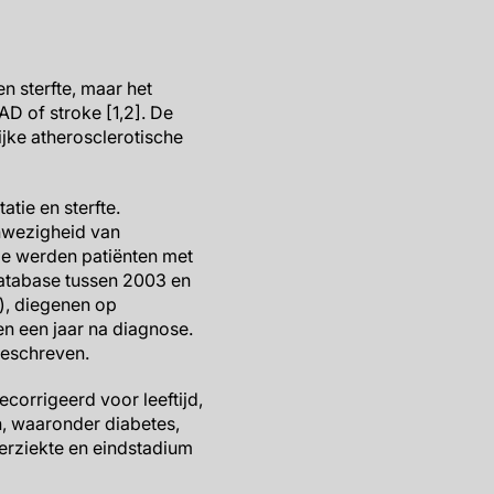
en sterfte, maar het
AD of stroke [1,2]. De
ijke atherosclerotische
tie en sterfte.
anwezigheid van
oe werden patiënten met
database tussen 2003 en
r), diegenen op
nen een jaar na diagnose.
geschreven.
corrigeerd voor leeftijd,
n, waaronder diabetes,
nierziekte en eindstadium