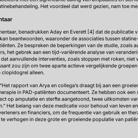
atinebehandeling. Het voordeel dat werd gezien, nam toe met
ntaar
entaar, benadrukken Aday en Everett [4] dat de publicatie v
kan beantwoorden, waaronder de associaties tussen statine-i
atiënten. Ze bespreken de beperkingen van de studie, zoals aa
 het gebrek aan een tijd-variërende analyse van veranderin
eit dat aanvullende interventies, zoals stoppen met roken, ni
ssant zou zijn om twee aparte actieve vergelijkende groepen
p clopidogrel alleen.
Het rapport van Arya en collega’s draagt bij aan een groeiend
therapie in PAD-patiënten documenteert. Ze hebben ook een s
ffect op amputatie en sterfte aangetoond, twee uitkomsten va
en.” Het belang van deze medicatie voor behoud van leven e
rleners en financiers, om de frequentie van gebruik en the
ie te verhogen in deze grote en groeiende populatie van pati