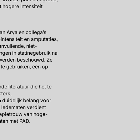
 hogere intensiteit
an Arya en collega’s
ntensiteit en amputaties,
nvullende, niet-
gen in statinegebruik na
et werden beschouwd. Ze
 te gebruiken, één op
e literatuur die het te
terk,
n duidelijk belang voor
n ledematen verdient
rapietrouw van hoge-
ënten met PAD.