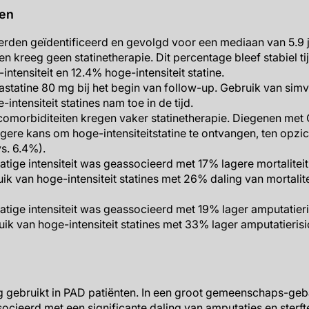
ten
rden geïdentificeerd en gevolgd voor een mediaan van 5.9 j
n kreeg geen statinetherapie. Dit percentage bleef stabiel t
ntensiteit en 12.4% hoge-intensiteit statine.
statine 80 mg bij het begin van follow-up. Gebruik van simv
intensiteit statines nam toe in de tijd.
omorbiditeiten kregen vaker statinetherapie. Diegenen met 
ere kans om hoge-intensiteitstatine te ontvangen, ten opzi
s. 6.4%).
tige intensiteit was geassocieerd met 17% lagere mortalitei
uik van hoge-intensiteit statines met 26% daling van mortalit
tige intensiteit was geassocieerd met 19% lager amputatieri
uik van hoge-intensiteit statines met 33% lager amputatieris
g gebruikt in PAD patiënten. In een groot gemeenschaps-geb
ocieerd met een significante daling van amputaties en sterft