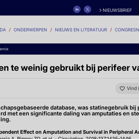
NIEUWSBRIEF
DA
ONDERWERPEN
NIEUWS EN LITERATUUR
CONGRESN
demie
n te weinig gebruikt bij perifeer v
Vind 
chapsgebaseerde database, was statinegebruik bij pe
rd met een significante daling van amputaties en ste
ing.
endent Effect on Amputation and Survival in Peripheral Ar
haria A, Binney ZO, et al. - Circulation. 2018;137:1435-1446