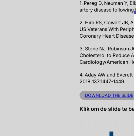
1. Pereg D, Neuman Y, Eli
artery disease following 
2. Hira RS, Cowart JB, A
US Veterans With Periph
Coronary Heart Disease. 
3. Stone NJ, Robinson JG
Cholesterol to Reduce At
Cardiology/American Hear
4. Aday AW and Everett B
2018;137:1447-1449.
DOWNLOAD THE SLIDE
Klik om de slide te be