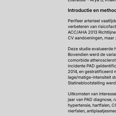
Introductie en metho
Perifeer arterieel vaatlij
verbeteren van risicofac
ACC/AHA 2013 Richtlijnen 
CV aandoeningen, maar z
Deze studie evalueerde he
Bovendien werd de variati
comorbide atherosclerot
incidente PAD geïdentifi
2014, en gestratificeerd
lage/matige-intensiteit s
Statineblootstelling wer
Uitkomsten van interesse
jaar van PAD diagnose, r
hypertensie, hartfalen, C
nierfalen, antiplaatjesme