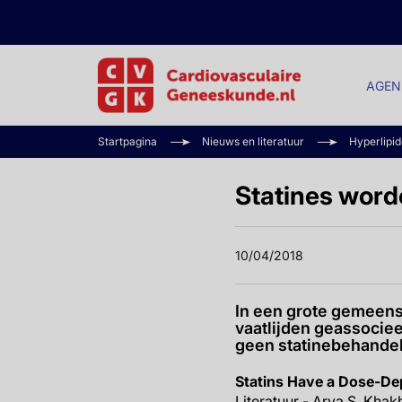
AGEN
Startpagina
Nieuws en literatuur
Hyperlipi
Statines worde
10/04/2018
In een grote gemeens
vaatlijden geassociee
geen statinebehandel
Statins Have a Dose-Dep
Literatuur - Arya S, Khak