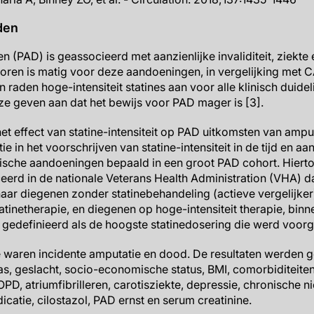
den
den (PAD) is geassocieerd met aanzienlijke invaliditeit, ziekte 
toren is matig voor deze aandoeningen, in vergelijking met C
raden hoge-intensiteit statines aan voor alle klinisch duidel
e geven aan dat het bewijs voor PAD mager is [3].
t effect van statine-intensiteit op PAD uitkomsten van amputa
e in het voorschrijven van statine-intensiteit in de tijd en a
ische aandoeningen bepaald in een groot PAD cohort. Hiert
ceerd in de nationale Veterans Health Administration (VHA) 
 naar diegenen zonder statinebehandeling (actieve vergelijke
tatinetherapie, en diegenen op hoge-intensiteit therapie, bin
d gedefinieerd als de hoogste statinedosering die werd voor
 waren incidente amputatie en dood. De resultaten werden ge
as, geslacht, socio-economische status, BMI, comorbiditeite
OPD, atriumfibrilleren, carotisziekte, depressie, chronische 
dicatie, cilostazol, PAD ernst en serum creatinine.