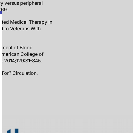
ry versus peripheral
269.
ected Medical Therapy in
d to Veterans With
atment of Blood
 American College of
n. 2014;129:S1-S45.
 For? Circulation.