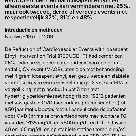
REDUCE-IT liet zien dat icosapent ethyl niet
alleen eerste events kan verminderen met 25%,
maar ook tweede, derde of verdere events met
respectievelijk 32%, 31% en 48%.
Introductie en methoden
Nieuws - 19 mrt. 2019
De Reduction of Cardiovascular Events with Icosapent
Ethyl–Intervention Trial (REDUCE-IT) had eerder een
25% reductie van eerste gebeurtenis van een groot
nadelig CV event (MACE) laten zien met behandeling
met 4 gram icosapent ethyl, een gezuiverde en stabiele
voorgeschreven vorm van het omega-3 vetzuur EPA in
vergelijking met placebo, in patiënten met
hypertriglyceridemie met hoog risico. 19212 patiënten
met vastgesteld CVD (secundaire preventiecohort) of
≥50 jaar met diabetes met ≥1 aanvullende risicofactor
voor CVD (primaire preventiecohort) met nuchtere TG
waarden ≥135 mg/dL en <500 mg/dL en LDL-c tussen
40 en 100 mg/dL en op stabiele statine therapie en/of