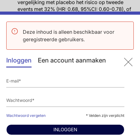
vergelijking met placebo het risico op tweede
events met 32% (HR: 0.68, 95%CI: 0.60-0.78), of
derde events met 31% (HR: 0.69, 95%CI: 0.59-
0.82) en ≥vierde events met 48% (RR: 0.52,
95%CI: 0.38-0.70).
Deze inhoud is alleen beschikbaar voor
In het algemeen, wanneer er werd gekeken naar
geregistreerde gebruikers.
totale events, verminderde icosapent ethyl events
met 30% (RR: 0.70, 95%CI: 0.2-0.78,
P=0.00000000036).
Inloggen
Een account aanmaken
Wanneer er werd gekeken naar tertielen van
baseline TG waarden, werd er opgemerkt dat het
totale eventaantal in de placebogroep verhoogd
was in de hoger tertielen (respectievelijk 74.5, 86.8
en 107.4 per 1000 patiëntjaren). In het laagste
tertiel (≥81 – 190 mg/dL), was RR 0.74 (95%CI:
0.61-0.90) met icosapent ethyl vs placebo, in het
middelste tertiel was RR 0.77 (190 – 250 mg/dL)
Wachtwoord vergeten
* Velden zijn verplicht
(95%CI: 0.63-0.95) en in het hoogste tertiel was
RR 0.60 (95%CI: 0.50-0.73).
INLOGGEN
Conclusie