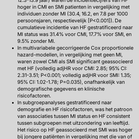
12.3-13.9 jaar) waren de incidentiecijfers van HF
hoger in CMI en SMI patienten in vergelijking met
individuen zonder MI (30.4, 16.2, en 7.8 per 1000
persoonsjaren, respectievelijk [P<0.001]). De
cumulatieve incidentie van HF gestratificeerd naar
MI status was 31.4% voor CMI, 17.7% voor SMI, en
9.5% zonder MI.
In multivariabele gecorrigeerde Cox proportionele
hazard-modellen, in vergelijking met geen MI,
waren zowel CMI als SMI significant geassocieerd
met HF (volledig adjHR voor CMI: 2.85; 95% CI:
2.31-3.51; P<0.001; volledig adjHR voor SMI: 1.35;
95% CI: 1.02-1.78; P=0.035), onafhankelijk van
demografische gegevens en klinische
risicofactoren.
In subgroepanalyses gestratificeerd naar
demografie en HF risicofactoren, was het patroon
van associaties tussen MI status en HF consistent
tussen subgroepen met uitzondering van leeftijd.
Het risico op HF geassocieerd met SMI was hoger
bij jongere patiënten in vergelijking met die van of