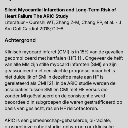
Silent Myocardial Infarction and Long-Term Risk of
Heart Failure The ARIC Study
Literatuur - Qureshi WT, Zhang Z-M, Chang PP, et al. - J
Am Coll Cardiol 2018;71:1–8
Achtergrond
Klinisch myocard infarct (CMI) is in 15% van de gevallen
gecompliceerd met hartfalen (HF) [1]. Ongeveer de helft
van alle MIs zijn stille myocard infarcten (SMI) en zijn
geassocieerd met een slechte prognose, maar het is
niet duidelijk of SMI in dezelfde mate aan HF is
gerelateerd als CMI [2]. In de ARIC studie werden de
associaties tussen SMI en CMI met HF versus die
zonder MI geëvalueerd en de consistentie werd
beoordeeld in subgroepen die waren gestratificeerd op
basis van geslacht, ras en HF risicofactoren.
ARIC is een gemeenschap-gebaseerde, bi-raciale,
prospectieve cohortstudie, ontworpen om klinische