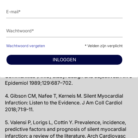
1. Minicucci MF, Azevedo PS, Polegato BF, et al. Heart
failure after myocardial infarction: clinical implications
and treatment.Clin Cardiol 2011;34:410–4.
2. Pride YB, Piccirillo BJ, Gibson CM. Prevalence,
consequences, and implications for clinical trials of
Wachtwoord vergeten
* Velden zijn verplicht
unrecognized myocardial infarction. Am J Cardiol
2013;111:914–8.
INLOGGEN
3. The ARIC Investigators. The Atherosclerosis Risk in
Communities (ARIC) study: design and objectives. Am J
Epidemiol 1989;129:687–702.
4. Gibson CM, Nafee T, Kerneis M. Silent Myocardial
Infarction: Listen to the Evidence. J Am Coll Cardiol
2018;71:9-11.
5. Valensi P, Lorigs L, Cottin Y. Prevalence, incidence,
predictive factors and prognosis of silent myocardial
infarction: a review of the literature. Arch Cardiovasc