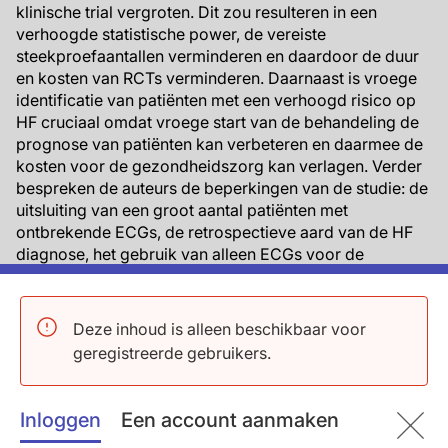
klinische trial vergroten. Dit zou resulteren in een
verhoogde statistische power, de vereiste
steekproefaantallen verminderen en daardoor de duur
en kosten van RCTs verminderen. Daarnaast is vroege
identificatie van patiënten met een verhoogd risico op
HF cruciaal omdat vroege start van de behandeling de
prognose van patiënten kan verbeteren en daarmee de
kosten voor de gezondheidszorg kan verlagen. Verder
bespreken de auteurs de beperkingen van de studie: de
uitsluiting van een groot aantal patiënten met
ontbrekende ECGs, de retrospectieve aard van de HF
diagnose, het gebruik van alleen ECGs voor de
diagnose van SMI en het ontbreken van beeldvormend
bewijs van de SMIs. Zij concluderen: "Niettemin, in een
tijdperk waarin complexe microRNA monsters en
Deze inhoud is alleen beschikbaar voor
biomarkers worden ontwikkeld om patiënten met een
geregistreerde gebruikers.
verhoogd risico op hartfalen te identificeren, herinneren
Qureshi et al. ons eraan dat preventieve cardiologie
soms zo eenvoudig is als een Q-golf.”
Inloggen
Een account aanmaken
Referenties