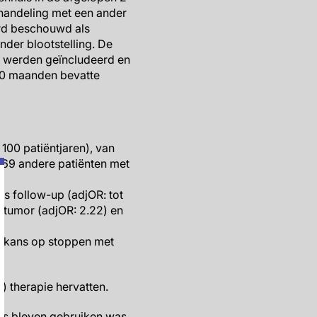
ehandeling met een ander
erd beschouwd als
der blootstelling. De
n werden geïncludeerd en
730 maanden bevatte
100 patiëntjaren), van
769 andere patiënten met
s follow-up (adjOR: tot
e tumor (adjOR: 2.22) en
 kans op stoppen met
.
) therapie hervatten.
nes bleven gebruiken was