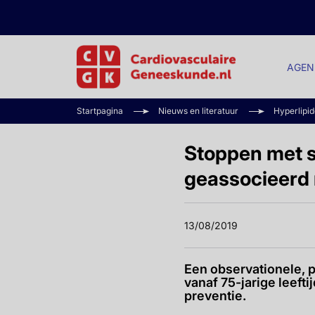
AGEN
Startpagina
Nieuws en literatuur
Hyperlipi
Stoppen met st
geassocieerd 
13/08/2019
Een observationele, 
vanaf 75-jarige leeft
preventie.