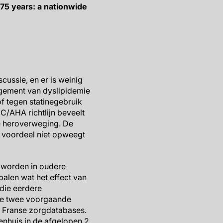
 75 years: a nationwide
cussie, en er is weinig
agement van dyslipidemie
of tegen statinegebruik
C/AHA richtlijn beveelt
ge heroverweging. De
n voordeel niet opweegt
n worden in oudere
len wat het effect van
 die eerdere
ste twee voorgaande
e Franse zorgdatabases.
enhuis in de afgelopen 2