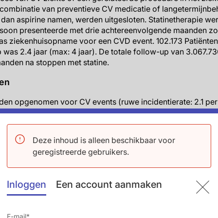
n combinatie van preventieve CV medicatie of langetermijnb
dan aspirine namen, werden uitgesloten. Statinetherapie w
soon presenteerde met drie achtereenvolgende maanden zon
was ziekenhuisopname voor een CVD event. 102.173 Patiënte
was 2.4 jaar (max: 4 jaar). De totale follow-up van 3.067.
anden na stoppen met statine.
ten
en opgenomen voor CV events (ruwe incidentierate: 2.1 per 
oronair events en 2328 met een cerebrovasculair event, en 
 event. 3243 Patiënten stierven tijdens follow-up.
d aan stoppen met statine omvatten ziekenhuisopname tijden
Deze inhoud is alleen beschikbaar voor
n ervaren verpleegtehuis (adjOR: 2.66), metastatische solid
geregistreerde gebruikers.
 of orale voeding (aOR: 2.13).
este andere CV medicatie was geassocieerd met een hogere
arten of doorgaan met gebruik op baseline deze kans verlaagde
Inloggen
Een account aanmaken
n met statinetherapie tijdens follow-up, van wie 7.336 (42.6%
me voor een CV event in diegenen die stopten vs. die stati