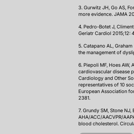
3. Gurwitz JH, Go AS, For
more evidence. JAMA 20
4. Pedro-Botet J, Climent 
Geriatr Cardiol 2015;12:
5. Catapano AL, Graham I
the management of dysli
6. Piepoli MF, Hoes AW, 
cardiovascular disease pr
Cardiology and Other Soc
representatives of 10 soc
European Association for
2381.
7. Grundy SM, Stone NJ, Ba
AHA/ACC/AACVPR/AAPA/
blood cholesterol. Cir