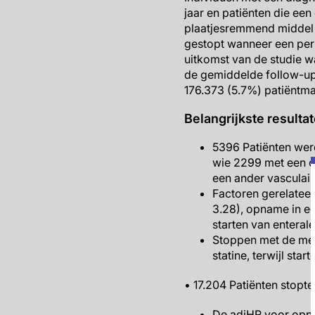
jaar en patiënten die ee
plaatjesremmend middel 
gestopt wanneer een per
uitkomst van de studie 
de gemiddelde follow-up 
176.373 (5.7%) patiëntma
Belangrijkste resulta
5396 Patiënten werd
wie 2299 met een c
een ander vasculair
Factoren gerelateer
3.28), opname in ee
starten van enterale
Stoppen met de me
statine, terwijl st
• 17.204 Patiënten stopte
De adjHR voor opna