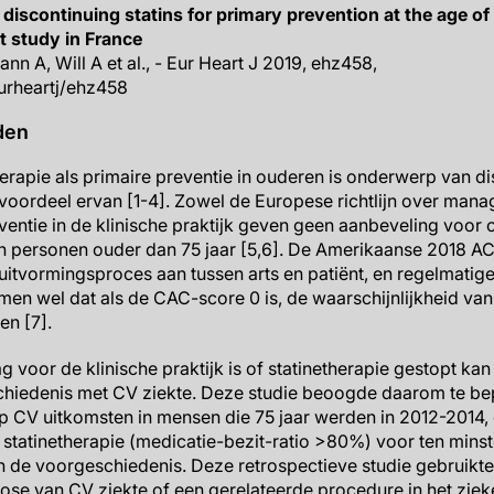
 discontinuing statins for primary prevention at the age of
 study in France
ann A, Will A et al., - Eur Heart J 2019, ehz458,
eurheartj/ehz458
den
erapie als primaire preventie in ouderen is onderwerp van dis
 voordeel ervan [1-4]. Zowel de Europese richtlijn over man
ventie in de klinische praktijk geven geen aanbeveling voor 
in personen ouder dan 75 jaar [5,6]. De Amerikaanse 2018 AC
uitvormingsproces aan tussen arts en patiënt, en regelmati
en wel dat als de CAC-score 0 is, de waarschijnlijkheid va
en [7].
voor de klinische praktijk is of statinetherapie gestopt ka
iedenis met CV ziekte. Deze studie beoogde daarom te bepa
op CV uitkomsten in mensen die 75 jaar werden in 2012-2014,
 statinetherapie (medicatie-bezit-ratio >80%) voor ten min
in de voorgeschiedenis. Deze retrospectieve studie gebruikt
ose van CV ziekte of een gerelateerde procedure in het ziek