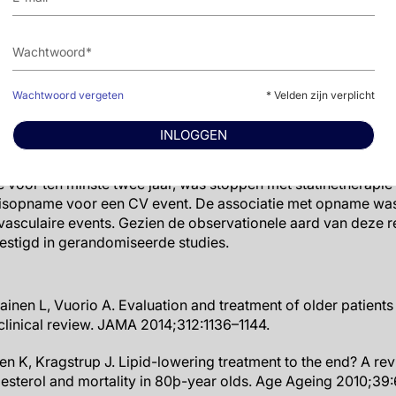
.50). Vier jaar na de 75e verjaardag waren de gecorrigeerde 
.1% en 7.6%.
voor coronaire, cerebrovasculaire en andere vasculaire ev
 (95%CI: 1.21 – 1.75), 1.26 (95%CI: 1.05-1.51) en 1.02 (95%CI: 0
Wachtwoord vergeten
* Velden zijn verplicht
INLOGGEN
d primaire preventiecohort van 75-jaar oude individuen die
e voor ten minste twee jaar, was stoppen met statinetherapi
uisopname voor een CV event. De associatie met opname was
asculaire events. Gezien de observationele aard van deze r
stigd in gerandomiseerde studies.
inen L, Vuorio A. Evaluation and treatment of older patients
clinical review. JAMA 2014;312:1136–1144.
en K, Kragstrup J. Lipid-lowering treatment to the end? A re
esterol and mortality in 80þ-year olds. Age Ageing 2010;39