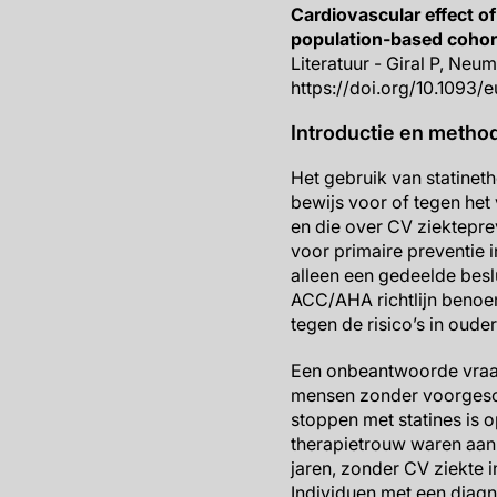
Cardiovascular effect of
population-based cohort
Literatuur - Giral P, Neum
https://doi.org/10.1093/
Introductie en metho
Het gebruik van statineth
bewijs voor of tegen het
en die over CV ziektepre
voor primaire preventie 
alleen een gedeelde besl
ACC/AHA richtlijn benoem
tegen de risico’s in ouder
Een onbeantwoorde vraag 
mensen zonder voorgesch
stoppen met statines is 
therapietrouw waren aan
jaren, zonder CV ziekte 
Individuen met een diagn