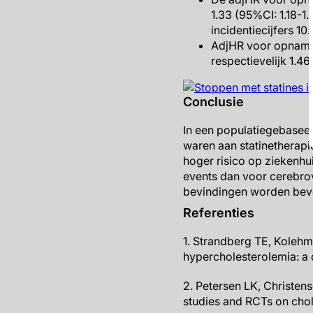
1.33 (95%CI: 1.18-1
incidentiecijfers 10
AdjHR voor opname 
respectievelijk 1.46
Conclusie
In een populatiegebaseer
waren aan statinetherapi
hoger risico op ziekenh
events dan voor cerebrov
bevindingen worden beve
Referenties
1. Strandberg TE, Kolehma
hypercholesterolemia: a 
2. Petersen LK, Christens
studies and RCTs on chol