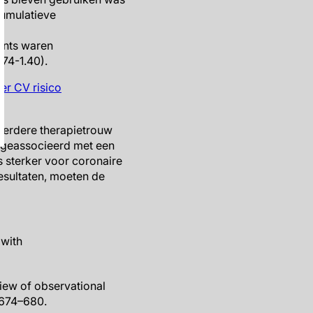
cumulatieve
ents waren
.74-1.40).
 eerdere therapietrouw
e geassocieerd met een
 sterker voor coronaire
esultaten, moeten de
 with
view of observational
:674–680.