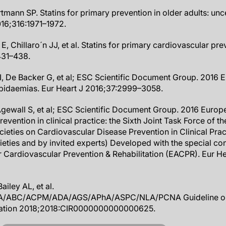
tmann SP. Statins for primary prevention in older adults: unc
16;316:1971–1972.
E, Chillaro´n JJ, et al. Statins for primary cardiovascular prev
 431–438.
, De Backer G, et al; ESC Scientific Document Group. 2016 
pidaemias. Eur Heart J 2016;37:2999–3058.
Agewall S, et al; ESC Scientific Document Group. 2016 Europ
evention in clinical practice: the Sixth Joint Task Force of 
ieties on Cardiovascular Disease Prevention in Clinical Prac
ieties and by invited experts) Developed with the special con
 Cardiovascular Prevention & Rehabilitation (EACPR). Eur He
iley AL, et al.
ABC/ACPM/ADA/AGS/APhA/ASPC/NLA/PCNA Guideline on 
culation 2018;2018:CIR0000000000000625.