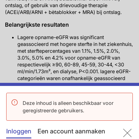
ontslag, of gebruik van drievoudige therapie
(ACEi/ARB/ARNI + bètablokker + MRA) bij ontslag.
Belangrijkste resultaten
Lagere opname-eGFR was significant
geassocieerd met hogere sterfte in het ziekenhuis,
met sterftepercentages van 1.1%, 1.5%, 2.0%,
3.0%, 5.0% en 4.2% voor opname-eGFR van
respectievelijk ≥90, 60-89, 45-59, 30-44, <30
ml/min/1.73m², en dialyse, P<0.001. lagere eGFR-
categorieën waren onafhankelijk geassocieerd
met sterfte in het ziekenhuis in alle EF-groepen na
multivariabele correctie. Interactie-analyse liet
zien dat de associatie tussen opname-eGFR en
Deze inhoud is alleen beschikbaar voor
sterfte in het ziekenhuis sterker was in HFrEF in
geregistreerde gebruikers.
vergelijking met HFmrEF en HFpEF (P voor
interactie = 0.045).
Het percentage patiënten dat bètablokkers kreeg
Inloggen
Een account aanmaken
voorgeschreven was lager in lagere eGFR-