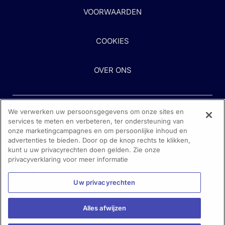
VOORWAARDEN
COOKIES
OVER ONS
We verwerken uw persoonsgegevens om onze sites en
services te meten en verbeteren, ter ondersteuning van
onze marketingcampagnes en om persoonlijke inhoud en
advertenties te bieden. Door op de knop rechts te klikken,
kunt u uw privacyrechten doen gelden. Zie onze
Heeft u hulp nodig?
privacyverklaring voor meer informatie
Neem contact met ons op
Uw privacyrechten
Alles afwijzen