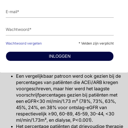
categorieën (90%, 89%, 88%, 86%, 80% en 79%
van de patiënten met een ontslag-eGFR van
respectievelijk ≥90, 60-89, 45-59 , 30-44, <30
ml/min/1.73m², en dialyse, P<0.001).
Vergelijkbare patronen werden gezien bij
voorschrijfpercentages van MRA (45%, 40%,
35%, 26%, 14% en 5% voor ontslag-eGFR van
Wachtwoord vergeten
* Velden zijn verplicht
respectievelijk ≥90, 60-89, 45-59, 30-44, <30
ml/min/1.73m², en dialyse, P<0.001) en van ARNI
INLOGGEN
(7%, 7%, 6%, 5%, 3% en 2% voor ontslag-eGFR
van respectievelijk ≥90, 60-89, 45-59, 30-44, <30
ml/min/1.73m², en dialyse, P<0.001).
Een vergelijkbaar patroon werd ook gezien bij de
percentages van patiënten die ACEi/ARB kregen
voorgeschreven, maar hier werd het laagste
voorschrijfpercentages gezien bij patiënten met
een eGFR<30 ml/min/1.73 m² (78%, 73%, 63%,
45%, 24%, en 38% voor ontslag-eGFR van
respectievelijk ≥90, 60-89, 45-59, 30-44, <30
ml/min/1.73m², en dialyse, P<0.001).
Het percentage patiënten dat drievoudige therapie