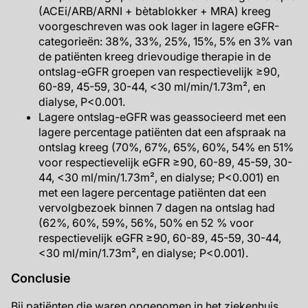
(ACEi/ARB/ARNI + bètablokker + MRA) kreeg
voorgeschreven was ook lager in lagere eGFR-
categorieën: 38%, 33%, 25%, 15%, 5% en 3% van
de patiënten kreeg drievoudige therapie in de
ontslag-eGFR groepen van respectievelijk ≥90,
60-89, 45-59, 30-44, <30 ml/min/1.73m², en
dialyse, P<0.001.
Lagere ontslag-eGFR was geassocieerd met een
lagere percentage patiënten dat een afspraak na
ontslag kreeg (70%, 67%, 65%, 60%, 54% en 51%
voor respectievelijk eGFR ≥90, 60-89, 45-59, 30-
44, <30 ml/min/1.73m², en dialyse; P<0.001) en
met een lagere percentage patiënten dat een
vervolgbezoek binnen 7 dagen na ontslag had
(62%, 60%, 59%, 56%, 50% en 52 % voor
respectievelijk eGFR ≥90, 60-89, 45-59, 30-44,
<30 ml/min/1.73m², en dialyse; P<0.001).
Conclusie
Bij patiënten die waren opgenomen in het ziekenhuis