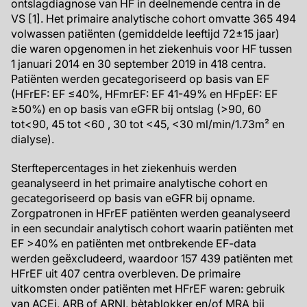
ontslagdiagnose van HF in deelnemende centra in de
VS [1]. Het primaire analytische cohort omvatte 365 494
volwassen patiënten (gemiddelde leeftijd 72±15 jaar)
die waren opgenomen in het ziekenhuis voor HF tussen
1 januari 2014 en 30 september 2019 in 418 centra.
Patiënten werden gecategoriseerd op basis van EF
(HFrEF: EF ≤40%, HFmrEF: EF 41-49% en HFpEF: EF
≥50%) en op basis van eGFR bij ontslag (>90, 60
tot<90, 45 tot <60 , 30 tot <45, <30 ml/min/1.73m² en
dialyse).
Sterftepercentages in het ziekenhuis werden
geanalyseerd in het primaire analytische cohort en
gecategoriseerd op basis van eGFR bij opname.
Zorgpatronen in HFrEF patiënten werden geanalyseerd
in een secundair analytisch cohort waarin patiënten met
EF >40% en patiënten met ontbrekende EF-data
werden geëxcludeerd, waardoor 157 439 patiënten met
HFrEF uit 407 centra overbleven. De primaire
uitkomsten onder patiënten met HFrEF waren: gebruik
van ACEi, ARB of ARNI, bètablokker en/of MRA bij