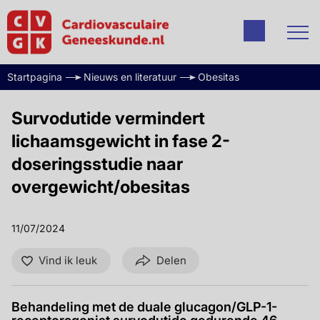
Startpagina
Nieuws en literatuur
Obesitas
Survodutide vermindert
lichaamsgewicht in fase 2-
doseringsstudie naar
overgewicht/obesitas
11/07/2024
Vind ik leuk
Delen
Behandeling met de duale glucagon/GLP-1-