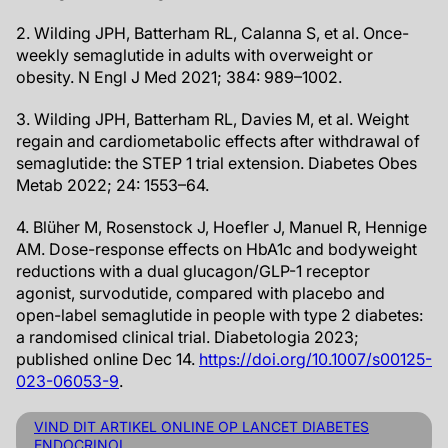
2. Wilding JPH, Batterham RL, Calanna S, et al. Once-
weekly semaglutide in adults with overweight or
obesity. N Engl J Med 2021; 384: 989–1002.
3. Wilding JPH, Batterham RL, Davies M, et al. Weight
regain and cardiometabolic effects after withdrawal of
semaglutide: the STEP 1 trial extension. Diabetes Obes
Metab 2022; 24: 1553–64.
4. Blüher M, Rosenstock J, Hoefler J, Manuel R, Hennige
AM. Dose-response effects on HbA1c and bodyweight
reductions with a dual glucagon/GLP-1 receptor
agonist, survodutide, compared with placebo and
open-label semaglutide in people with type 2 diabetes:
a randomised clinical trial. Diabetologia 2023;
published online Dec 14.
https://doi.org/10.1007/s00125-
023-06053-9
.
VIND DIT ARTIKEL ONLINE OP LANCET DIABETES
ENDOCRINOL.