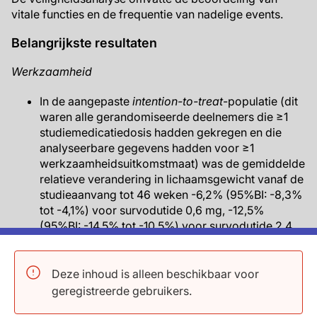
vitale functies en de frequentie van nadelige events.
Belangrijkste resultaten
Werkzaamheid
In de aangepaste
intention-to-treat
-populatie (dit
waren alle gerandomiseerde deelnemers die ≥1
studiemedicatiedosis hadden gekregen en die
analyseerbare gegevens hadden voor ≥1
werkzaamheidsuitkomstmaat) was de gemiddelde
relatieve verandering in lichaamsgewicht vanaf de
studieaanvang tot 46 weken -6,2% (95%BI: -8,3%
tot -4,1%) voor survodutide 0,6 mg, -12,5%
(95%BI: -14,5% tot -10,5%) voor survodutide 2,4
mg, -13,2% (95%BI: -15,3% tot -11,2%) voor
survodutide 3,6 mg, -14,9% (95%BI: -16,9% tot
-13,0%) voor survodutide 4,8 mg en -2,8%
Deze inhoud is alleen beschikbaar voor
(95%BI: -4,9% tot -0,7%) voor placebo.
geregistreerde gebruikers.
De placebogecorrigeerde gemiddelde relatieve