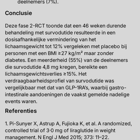
deelnemers (7%).
Conclusie
Deze fase 2-RCT toonde dat een 46 weken durende
behandeling met survodutide resulteerde in een
dosisafhankelijke vermindering van het
lichaamsgewicht tot 12% vergeleken met placebo bij
personen met een BMI ≥27 kg/m² maar zonder
diabetes. Een meerderheid (55%) van de deelnemers
die survodutide 4,8 mg kregen, bereikte een
lichaamsgewichtsverlies ≥15%. Het
verdraagbaarheidsprofiel van survodutide was
vergelijkbaar met dat van GLP-1RA’s, waarbij gastro-
intestinale aandoeningen de vaakst gemelde nadelige
events waren.
Referenties
1. Pi-Sunyer X, Astrup A, Fujioka K, et al. A randomized,
controlled trial of 3·0 mg of liraglutide in weight
management. N Engl J Med 2015; 373: 11–22.