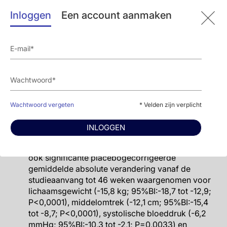
verandering in lichaamsgewicht varieerde daarom
van -3,4% (95%BI: -6,3% tot -0,4%; P=0,026)
Inloggen
Een account aanmaken
voor survodutide 0,6 mg tot -12,1% (95%BI: -15,0%
tot -9,2%; P<0,0001) voor survodutide 4,8 mg.
Onder de 64 deelnemers die survodutide 4,8 mg
kregen, bereikten 53 (83%) een
lichaamsgewichtsverlies ≥5% na 46 weken, 44
(69%) vertoonden een
lichaamsgewichtsvermindering ≥10% en 35 (55%)
bereikten een lichaamsgewichtsverlies ≥15%,
Wachtwoord vergeten
* Velden zijn verplicht
vergeleken met respectievelijk 14 (26%), 6 (11%)
en 3 (6%) van de 54 deelnemers die placebo
INLOGGEN
kregen.
In de groep die survodutide 4,8 mg kreeg, werd
ook significante placebogecorrigeerde
gemiddelde absolute verandering vanaf de
studieaanvang tot 46 weken waargenomen voor
lichaamsgewicht (-15,8 kg; 95%BI:-18,7 tot -12,9;
P<0,0001), middelomtrek (-12,1 cm; 95%BI:-15,4
tot -8,7; P<0,0001), systolische bloeddruk (-6,2
mmHg; 95%BI:-10,3 tot -2,1; P=0,0033) en