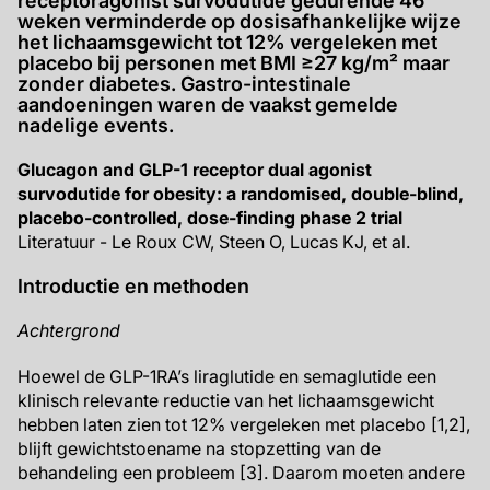
receptoragonist survodutide gedurende 46
weken verminderde op dosisafhankelijke wijze
het lichaamsgewicht tot 12% vergeleken met
placebo bij personen met BMI ≥27 kg/m² maar
zonder diabetes. Gastro-intestinale
aandoeningen waren de vaakst gemelde
nadelige events.
Glucagon and GLP-1 receptor dual agonist
survodutide for obesity: a randomised, double-blind,
placebo-controlled, dose-finding phase 2 trial
Literatuur - Le Roux CW, Steen O, Lucas KJ, et al.
Introductie en methoden
Achtergrond
Hoewel de GLP-1RA’s liraglutide en semaglutide een
klinisch relevante reductie van het lichaamsgewicht
hebben laten zien tot 12% vergeleken met placebo [1,2],
blijft gewichtstoename na stopzetting van de
behandeling een probleem [3]. Daarom moeten andere