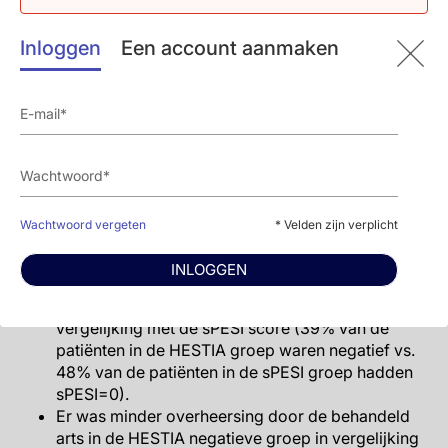
regel vs. strategie gebaseerd op sPESI. Uitkomst was
een samenstelling van recidief VTE, majeure bloedingen
Inloggen
Een account aanmaken
of sterfte na 30 dagen.
Belangrijkste resultaten
HESTIA scoresysteem was niet-inferieur aan sPESI
scoresysteem voor de uitkomst van nadelige
events (3.8% voor de HESTIA groep vs. 3.6%
voor de sPESI groep, gecorrigeerd absoluut
verschil: -0.20% [-1.03 tot 1.43], Pniet-
Wachtwoord vergeten
* Velden zijn verplicht
inferioriteit=0.005).
Gebaseerd op de HESTIA score waren er minder
INLOGGEN
laag-risico patiënten die konden worden
toegewezen aan poliklinische behandeling in
vergelijking met de sPESI score (39% van de
patiënten in de HESTIA groep waren negatief vs.
48% van de patiënten in de sPESI groep hadden
sPESI=0).
Er was minder overheersing door de behandeld
arts in de HESTIA negatieve groep in vergelijking