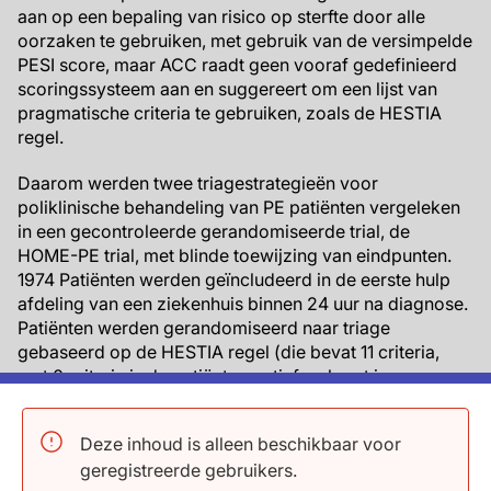
aan op een bepaling van risico op sterfte door alle
oorzaken te gebruiken, met gebruik van de versimpelde
PESI score, maar ACC raadt geen vooraf gedefinieerd
scoringssysteem aan en suggereert om een lijst van
pragmatische criteria te gebruiken, zoals de HESTIA
regel.
Daarom werden twee triagestrategieën voor
poliklinische behandeling van PE patiënten vergeleken
in een gecontroleerde gerandomiseerde trial, de
HOME-PE trial, met blinde toewijzing van eindpunten.
1974 Patiënten werden geïncludeerd in de eerste hulp
afdeling van een ziekenhuis binnen 24 uur na diagnose.
Patiënten werden gerandomiseerd naar triage
gebaseerd op de HESTIA regel (die bevat 11 criteria,
met 0 criteria is de patiënt negatief en komt in
aanmerking om naar huis te gaan), of de sPESI regel
(die bevat 6 criteria, met sPESI=0 komt de patiënt in
Deze inhoud is alleen beschikbaar voor
aanmerking om naar huis te gaan). Niet-inferioriteit
geregistreerde gebruikers.
werd getest voor strategie gebaseerd op de HESTIA