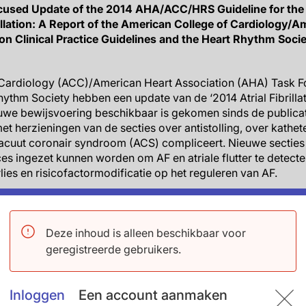
sed Update of the 2014 AHA/ACC/HRS Guideline for th
rillation: A Report of the American College of Cardiology/A
on Clinical Practice Guidelines and the Heart Rhythm Socie
Cardiology (ACC)/American Heart Association (AHA) Task For
ythm Society hebben een update van de ‘2014 Atrial Fibrillat
uwe bewijsvoering beschikbaar is gekomen sinds de publica
et herzieningen van de secties over antistolling, over kathet
cuut coronair syndroom (ACS) compliceert. Nieuwe secties 
s ingezet kunnen worden om AF en atriale flutter te detecte
ies en risicofactormodificatie op het reguleren van AF.
jn gebaseerd op nieuw beschikbaar gekomen data uit klinisc
kaanse Food and Drug Administration (FDA) over devices vo
aan augustus 2018 zijn gepubliceerd. Aangepaste aanbeveling
Deze inhoud is alleen beschikbaar voor
bellen, samen met de bijbehorende klasse (sterkte) van de
geregistreerde gebruikers.
 evidence (LOE).
el over antistolling geupdate om de goedkeuring van nieuwe
Inloggen
Een account aanmaken
ces te weerspiegelen. Een nieuw advies stelt dat niet-vita