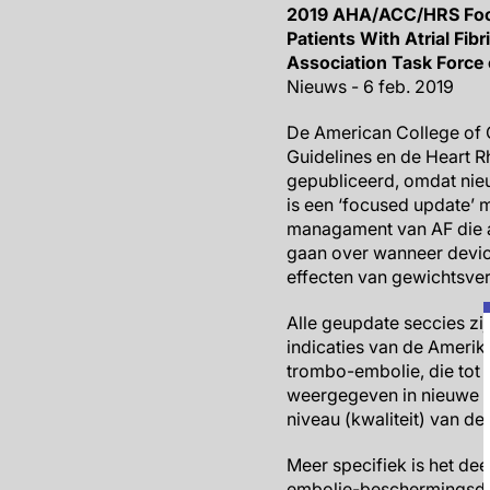
2019 AHA/ACC/HRS Focu
Patients With Atrial Fib
Association Task Force 
Nieuws - 6 feb. 2019
De American College of 
Guidelines en de Heart Rh
gepubliceerd, omdat nie
is een ‘focused update’ m
managament van AF die a
gaan over wanneer device
effecten van gewichtsverl
Alle geupdate seccies zi
indicaties van de Ameri
trombo-embolie, die tot 
weergegeven in nieuwe ta
niveau (kwaliteit) van de
Meer specifiek is het de
embolie-beschermingsdevi