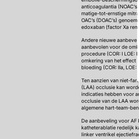
anticoagulantia (NOAC’s)
matige-tot-ernstige mitr
OAC’s (DOAC’s) genoemd,
edoxaban (factor Xa rem
Andere nieuwe aanbeveli
aanbevolen voor de omke
procedure (COR: I LOE: B
omkering van het effect
bloeding (COR: IIa, LOE:
Ten aanzien van niet-far
(LAA) occlusie kan word
indicaties hebben voor an
occlusie van de LAA word
algemene hart-team-bena
De aanbeveling voor AF k
katheterablatie redelijk
linker ventrikel ejectief