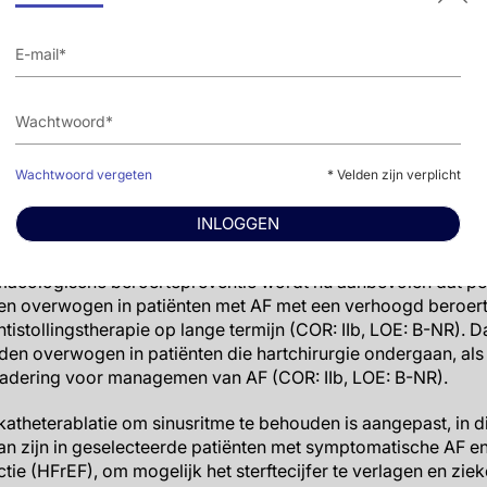
 worden aanbevolen boven de vitamine K-antagonist warfari
aalstenose of een mechanische hartklep (COR: I, LOE: A). NOA
 omvatten dabigatran (een directe trombineremmer) en riv
mers).
ngen betreffen omkering van het effect van NOAC’s. Gebrui
ring van dabigatran in geval van levensbedreigende bloedi
Wachtwoord vergeten
* Velden zijn verplicht
-NR [niet-gerandomiseerd]). Gebruik van andexanet alfa kan 
 van rivaroxaban en apixaban in geval van levensbedreigend
INLOGGEN
 B-NR).
macologische beroertepreventie wordt nu aanbevolen dat per
en overwogen in patiënten met AF met een verhoogd beroerte
tistollingstherapie op lange termijn (COR: IIb, LOE: B-NR). 
en overwogen in patiënten die hartchirurgie ondergaan, als
dering voor managemen van AF (COR: IIb, LOE: B-NR).
atheterablatie om sinusritme te behouden is aangepast, in di
 kan zijn in geselecteerde patiënten met symptomatische AF 
ractie (HFrEF), om mogelijk het sterftecijfer te verlagen en 