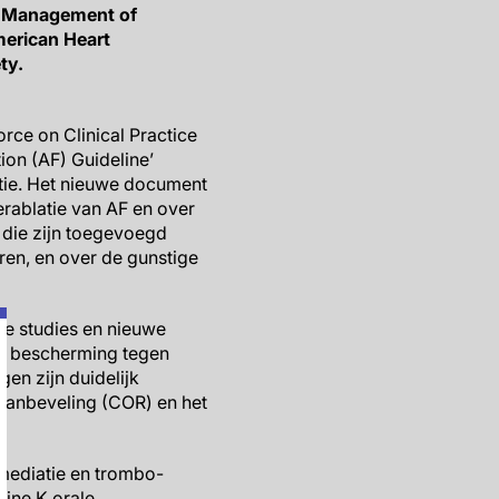
e Management of
merican Heart
ty.
ce on Clinical Practice
ion (AF) Guideline’
tie. Het nieuwe document
erablatie van AF en over
die zijn toegevoegd
ren, en over de gunstige
he studies en nieuwe
or bescherming tegen
en zijn duidelijk
 aanbeveling (COR) en het
 mediatie en trombo-
mine K orale