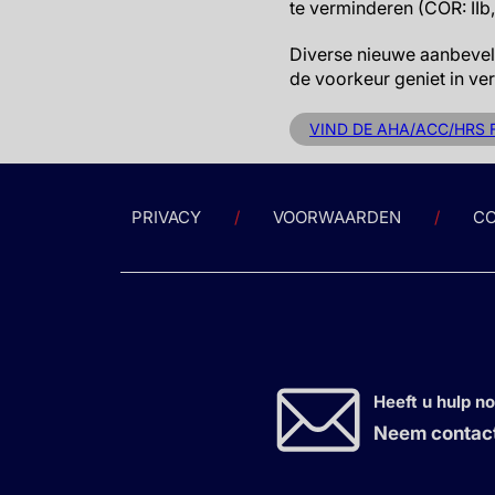
te verminderen (COR: IIb
Diverse nieuwe aanbeveli
de voorkeur geniet in ver
VIND DE AHA/ACC/HRS 
PRIVACY
VOORWAARDEN
CO
Heeft u hulp n
Neem contact