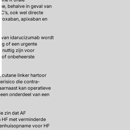
ne, behalve in geval van
C’s, ook wel directe
aroxaban, apixaban en
k van idarucizumab wordt
ng of een urgente
nuttig zijn voor
e of onbeheerste
cutane linker hartoor
risico die contra-
Daarnaast kan operatieve
 een onderdeel van een
e zin dat AF
en HF met verminderde
ziekenhuisopname voor HF