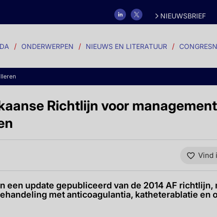
NIEUWSBRIEF
DA
ONDERWERPEN
NIEUWS EN LITERATUUR
CONGRESN
illeren
kaanse Richtlijn voor management
ren
Vind 
en update gepubliceerd van de 2014 AF richtlijn,
ehandeling met anticoagulantia, katheterablatie en