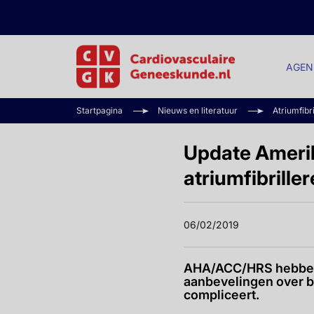
AGEN
Startpagina
Nieuws en literatuur
Atriumfibr
Update Ameri
atriumfibrille
06/02/2019
AHA/ACC/HRS hebben e
aanbevelingen over b
compliceert.