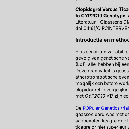
Clopidogrel Versus Tica
to CYP2C19 Genotype: A
Literatuur - Claassens DM
doi:0.1161/CIRCINTERV
Introductie en metho
Er is een grote variabilit
gevolg van genetische va
(LoF) allel hebben bij e
Deze reactiviteit is gea
atherotrombotische event
mogelijk een betere wer
clopidogrel in vergelijki
met
CYP2C19
*17 zijn e
De
POPular Genetics tria
geassocieerd was met een
aanbevolen ticagrelor of
ticagrelor niet superieu