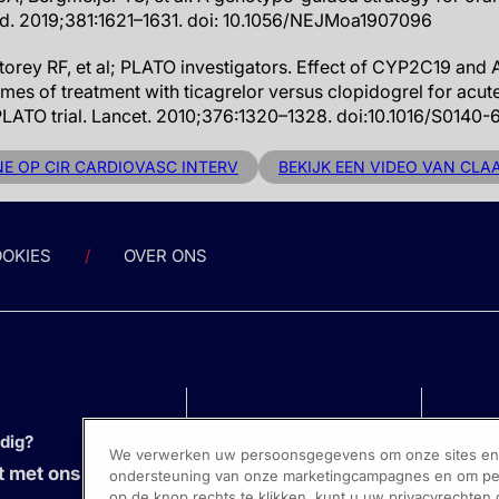
ed. 2019;381:1621–1631. doi: 10.1056/NEJMoa1907096
Storey RF, et al; PLATO investigators. Effect of CYP2C19 and
s of treatment with ticagrelor versus clopidogrel for acu
PLATO trial. Lancet. 2010;376:1320–1328. doi:10.1016/S0140
NE OP CIR CARDIOVASC INTERV
BEKIJK EEN VIDEO VAN CLA
OKIES
OVER ONS
odig?
We verwerken uw persoonsgegevens om onze sites en s
 met ons op
ondersteuning van onze marketingcampagnes en om pers
op de knop rechts te klikken, kunt u uw privacyrechten