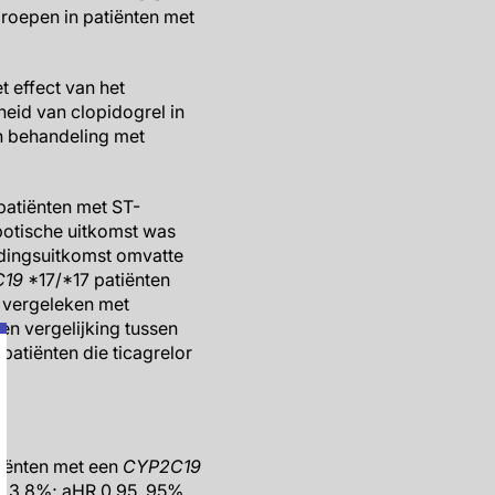
roepen in patiënten met
 effect van het
heid van clopidogrel in
en behandeling met
 patiënten met ST-
botische uitkomst was
edingsuitkomst omvatte
C19
*17/*17 patiënten
 vergeleken met
en vergelijking tussen
 patiënten die ticagrelor
tiënten met een
CYP2C19
s. 3.8%; aHR 0.95, 95%