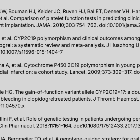
 JW, Bouman HJ, Kelder JC, Ruven HJ, Bal ET, Deneer VH, H
 al. Comparison of platelet function tests in predicting clini
t implantation. JAMA. 2010;303:754–762. doi:10.1001/jama.
, et al. CYP2C19 polymorphism and clinical outcomes among p
dogrel: a systematic review and meta-analysis. J Huazhong 
i:10.1007/s11596-015-1404-7
Pena A, et al. Cytochrome P450 2C19 polymorphism in young pa
dial infarction: a cohort study. Lancet. 2009;373:309–317. do
 Xie HG. The gain-of-function variant allele CYP2C19*17: a 
bleeding in clopidogreltreated patients. J Thromb Haemost.
011.04570.x
llini F, et al. Role of genetic testing in patients undergoing 
 Clin Pharmacol. 2018;11:151–164. doi:10.1080/17512433.2017.
, Bergmeijer TO, et al. A genotype-guided strategy for oral 