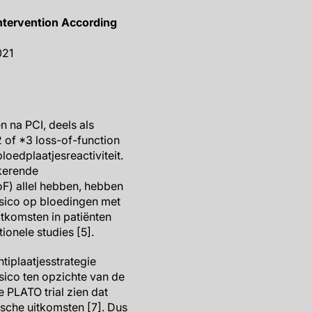
Intervention According
021
en na PCI, deels als
 of *3 loss-of-function
oedplaatjesreactiviteit.
gkerende
oF) allel hebben, hebben
isico op bloedingen met
itkomsten in patiënten
ionele studies [5].
iplaatjesstrategie
sico ten opzichte van de
 PLATO trial zien dat
sche uitkomsten [7]. Dus