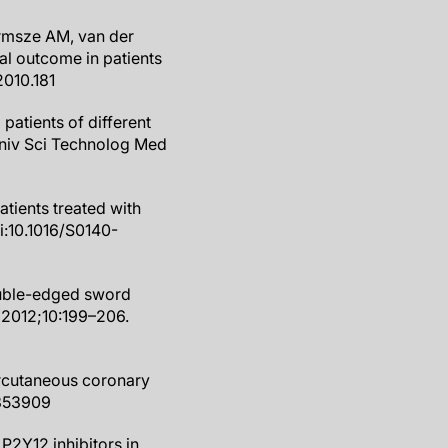
armsze AM, van der
cal outcome in patients
2010.181
atients of different
Univ Sci Technolog Med
tients treated with
i:10.1016/S0140-
double-edged sword
 2012;10:199–206.
percutaneous coronary
1353909
P2Y12 inhibitors in