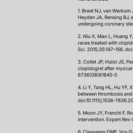
1. Breet NJ, van Werkum
Heyden JA, Rensing BJ, et
undergoing coronary sten
2. Niu X, Mao L, Huang Y
races treated with clopi
Sci. 2015;35:147–156. do
3. Collet JP, Hulot JS, 
clopidogrel after myocar
6736(08)61845-0
4. Li Y, Tang HL, Hu YF,
between thrombosis and 
doi:10.1111/j.1538-7836.2
5. Moon JY, Franchi F, Ro
intervention. Expert Rev
6. Claassens DMF, Vos GJA