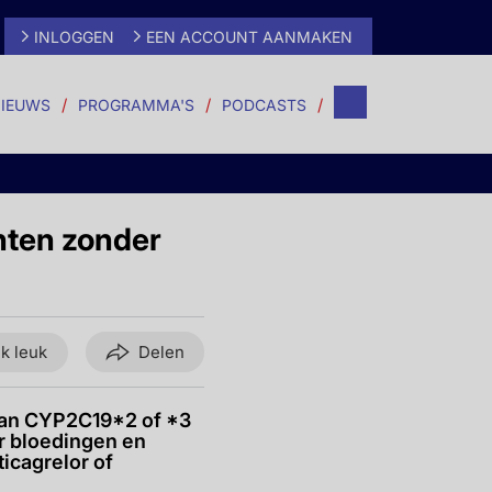
INLOGGEN
EEN ACCOUNT AANMAKEN
IEUWS
PROGRAMMA'S
PODCASTS
nten zonder
ik leuk
Delen
 van CYP2C19*2 of *3
er bloedingen en
ticagrelor of