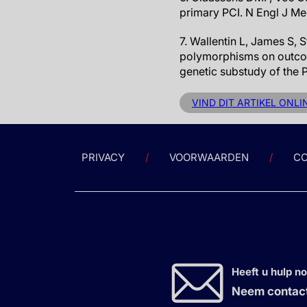
primary PCI. N Engl J M
7. Wallentin L, James S, 
polymorphisms on outcome
genetic substudy of the 
VIND DIT ARTIKEL ONLI
PRIVACY
VOORWAARDEN
CO
Heeft u hulp n
Neem contact