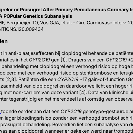
grelor or Prasugrel After Primary Percutaneous Coronary 
 POPular Genetics Subanalysis
F, Bergmeijer TO, Vos GJA, et al. - Circ Cardiovasc Interv. 2
ENTIONS.120.009434
den
eit in anti-plaatjeseffecten bij clopidogrel behandelde patiënt
riaties in het
CYP2C19
gen [1]. Dragers van een
CYP2C19
*2
en behandeling met clopidogrel een verhoogd risico op hoge bl
ssocieerd met een verhoogd risico op stenttrombose en teru
s [2,3]. Patiënten die een
CYP2C19
*17 gain-of-function (G
kzaamheid van clopidogrel en daardoor wellicht een hoger r
ng met non-carriers van deze variant [4]. Data van klinische u
chter tegenstrijdig en het merendeel is afkomstig van observat
l
toonde eerder aan dat een
CYP2C19
genotype-gestuurde ant
 lager bloedingsrisico zonder een verhoogd trombotisch ri
 prasugrel behandeling. Bovendien liet een subanalyse van de
r was aan clopidogrel wanneer er gekeken werd naar tromboti