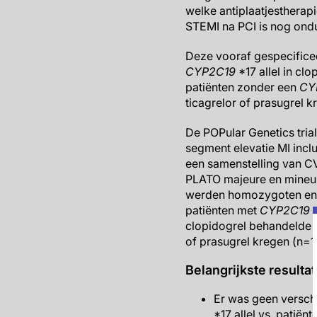
welke antiplaatjestherapi
STEMI na PCI is nog ondu
Deze vooraf gespecificee
CYP2C19
*17 allel in c
patiënten zonder een
CY
ticagrelor of prasugrel 
De POPular Genetics tria
segment elevatie MI incl
een samenstelling van CV
PLATO majeure en mineu
werden homozygoten en 
patiënten met
CYP2C19
clopidogrel behandelde 
of prasugrel kregen (n=
Belangrijkste resulta
Er was geen versch
*17 allel vs. patiën