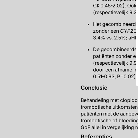
CI: 0.45-2.02). Ook
(respectievelijk 9.3
Het gecombineerde 
zonder een
CYP2C
3.4% vs. 2.5%; aHR 
De gecombineerde b
patiënten zonder een
(respectievelijk 9.
door een afname in
0.51-0.93, P=0.02).
Conclusie
Behandeling met clopido
trombotische uitkomsten
patiënten met de aanbevol
trombotische of bloedin
GoF allel in vergelijking 
Referenties