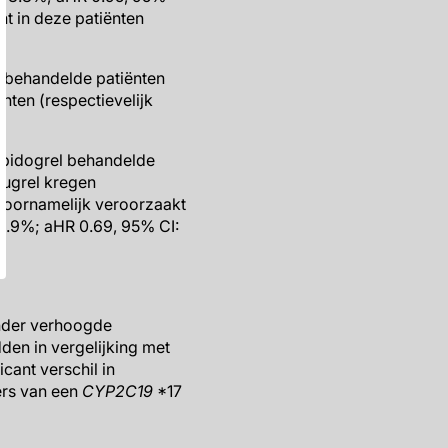
t in deze patiënten
 behandelde patiënten
ënten (respectievelijk
opidogrel behandelde
asugrel kregen
 voornamelijk veroorzaakt
 9.9%; aHR 0.69, 95% CI:
nder verhoogde
dden in vergelijking met
cant verschil in
ers van een
CYP2C19
*17