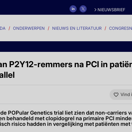
NIEUWSBRIEF
DA
ONDERWERPEN
NIEUWS EN LITERATUUR
CONGRESN
van P2Y12-remmers na PCI in patië
llel
Vind 
e POPular Genetics trial liet zien dat non-carriers
len behandeld met clopidogrel na primaire PCI mind
isch risico hadden in vergelijking met patiënten met 