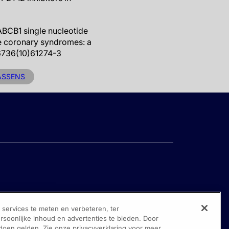
 ABCB1 single nucleotide
te coronary syndromes: a
-6736(10)61274-3
ASSENS
ervices te meten en verbeteren, ter
oonlijke inhoud en advertenties te bieden. Door
 doen gelden. Zie onze privacyverklaring voor meer