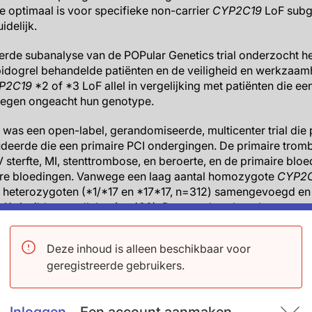
e optimaal is voor specifieke non-carrier
CYP2C19
LoF subg
idelijk.
rde subanalyse van de POPular Genetics trial onderzocht het
lopidogrel behandelde patiënten en de veiligheid en werkzaam
P2C19
*2 of *3 LoF allel in vergelijking met patiënten die e
kregen ongeacht hun genotype.
l was een open-label, gerandomiseerde, multicenter trial die
udeerde die een primaire PCI ondergingen. De primaire trom
 sterfte, MI, stenttrombose, en beroerte, en de primaire blo
re bloedingen. Vanwege een laag aantal homozygote
CYP2
heterozygoten (*1/*17 en *17*17, n=312) samengevoegd en
*1/*1 wild-type allelen (n=420). De tweede subanalyse was e
patiënten zonder een
CYP2C19
*2 of *3 LoF allel (n=821) en
1608). Behandeling en follow-up was 12 maanden.
Deze inhoud is alleen beschikbaar voor
ten
geregistreerde gebruikers.
il voor het gecombineerde trombotische eindpunt tussen pa
ten met een
CYP2C19
*1/*1 genotype (respectievelijk 3.8% v