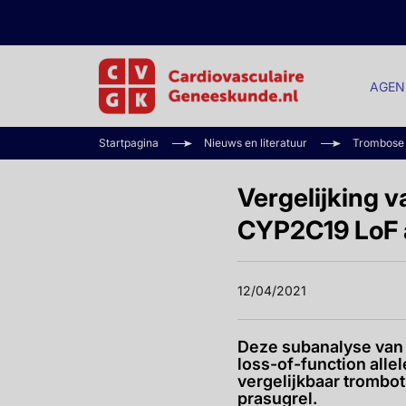
AGEN
Startpagina
Nieuws en literatuur
Trombose
Vergelijking 
CYP2C19 LoF a
12/04/2021
Deze subanalyse van d
loss-of-function alle
vergelijkbaar trombot
prasugrel.