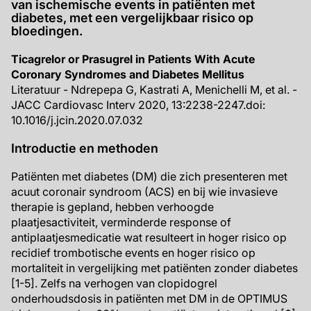
van ischemische events in patiënten met
diabetes, met een vergelijkbaar risico op
bloedingen.
Ticagrelor or Prasugrel in Patients With Acute
Coronary Syndromes and Diabetes Mellitus
Literatuur - Ndrepepa G, Kastrati A, Menichelli M, et al. -
JACC Cardiovasc Interv 2020, 13:2238-2247.doi:
10.1016/j.jcin.2020.07.032
Introductie en methoden
Patiënten met diabetes (DM) die zich presenteren met
acuut coronair syndroom (ACS) en bij wie invasieve
therapie is gepland, hebben verhoogde
plaatjesactiviteit, verminderde response of
antiplaatjesmedicatie wat resulteert in hoger risico op
recidief trombotische events en hoger risico op
mortaliteit in vergelijking met patiënten zonder diabetes
[1-5]. Zelfs na verhogen van clopidogrel
onderhoudsdosis in patiënten met DM in de OPTIMUS