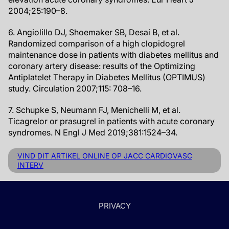
2004;25:190–8.
6. Angiolillo DJ, Shoemaker SB, Desai B, et al.
Randomized comparison of a high clopidogrel
maintenance dose in patients with diabetes mellitus and
coronary artery disease: results of the Optimizing
Antiplatelet Therapy in Diabetes Mellitus (OPTIMUS)
study. Circulation 2007;115: 708–16.
7. Schupke S, Neumann FJ, Menichelli M, et al.
Ticagrelor or prasugrel in patients with acute coronary
syndromes. N Engl J Med 2019;381:1524–34.
VIND DIT ARTIKEL ONLINE OP JACC CARDIOVASC
INTERV
PRIVACY