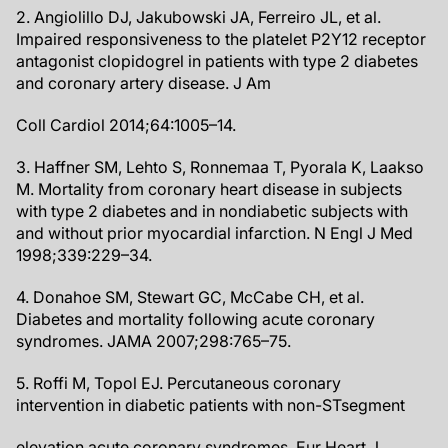
2. Angiolillo DJ, Jakubowski JA, Ferreiro JL, et al.
Impaired responsiveness to the platelet P2Y12 receptor
antagonist clopidogrel in patients with type 2 diabetes
and coronary artery disease. J Am
Coll Cardiol 2014;64:1005–14.
3. Haffner SM, Lehto S, Ronnemaa T, Pyorala K, Laakso
M. Mortality from coronary heart disease in subjects
with type 2 diabetes and in nondiabetic subjects with
and without prior myocardial infarction. N Engl J Med
1998;339:229–34.
4. Donahoe SM, Stewart GC, McCabe CH, et al.
Diabetes and mortality following acute coronary
syndromes. JAMA 2007;298:765–75.
5. Roffi M, Topol EJ. Percutaneous coronary
intervention in diabetic patients with non-STsegment
elevation acute coronary syndromes. Eur Heart J