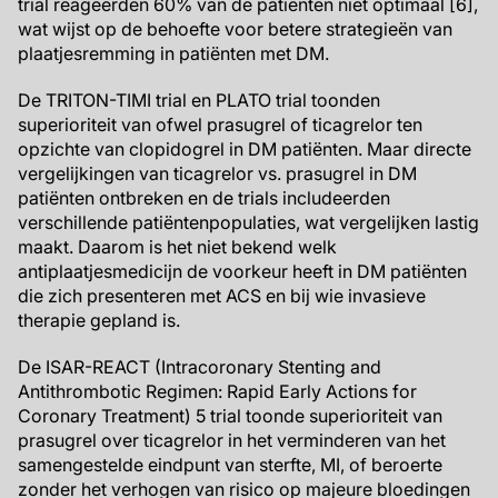
trial reageerden 60% van de patiënten niet optimaal [6],
wat wijst op de behoefte voor betere strategieën van
plaatjesremming in patiënten met DM.
De TRITON-TIMI trial en PLATO trial toonden
superioriteit van ofwel prasugrel of ticagrelor ten
opzichte van clopidogrel in DM patiënten. Maar directe
vergelijkingen van ticagrelor vs. prasugrel in DM
patiënten ontbreken en de trials includeerden
verschillende patiëntenpopulaties, wat vergelijken lastig
maakt. Daarom is het niet bekend welk
antiplaatjesmedicijn de voorkeur heeft in DM patiënten
die zich presenteren met ACS en bij wie invasieve
therapie gepland is.
De ISAR-REACT (Intracoronary Stenting and
Antithrombotic Regimen: Rapid Early Actions for
Coronary Treatment) 5 trial toonde superioriteit van
prasugrel over ticagrelor in het verminderen van het
samengestelde eindpunt van sterfte, MI, of beroerte
zonder het verhogen van risico op majeure bloedingen