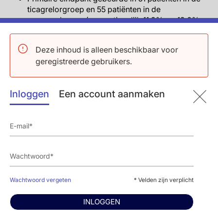
ticagrelorgroep en 55 patiënten in de
prasugrelgroep (respectievelijk 11.2% vs. 13.0%;
HR 0.84, 95%CI: 0.58-1.24, P=0.383). In diegenen
zonder DM gebeurde het primaire eindpunt vaker
Deze inhoud is alleen beschikbaar voor
in diegenen op ticagrelor in vergelijking met
geregistreerde gebruikers.
diegenen op prasugrel (HR 1.70, 95%CI: 1.29 tot
2.24, P<0.001). Er was een significante interactie
tussen behandelarm en DM status op
Inloggen
Een account aanmaken
effectiviteitsuitkomst (Pinteractie=0.0035).
In patiënten zonder DM waren geen verschillen
volgens studiemedicijn voor individuele
effectiviteitsuitkomsten of incidentie van
stenttrombose, terwijl er een significant lager
risico op MI en definitieve stenttrombose was met
prasugrel in vergelijking met ticagrelor in
diegenen zonder DM.
In patiënten met DM gebeurde het
Wachtwoord vergeten
* Velden zijn verplicht
veiligheidseindpunt in 27 patiënten in de
ticagrelorgroep en 19 patiënten in de
INLOGGEN
prasugrelgroep (6.9% vs. 5.5%, HR 1.27, 95%I: