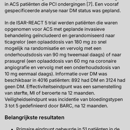
in ACS patiënten die PCI ondergingen [7]. Een vooraf
gespecificeerde analyse naar DM status was gepland.
In de ISAR-REACT 5 trial werden patiënten die waren
opgenomen voor ACS met geplande invasieve
behandeling geïncludeerd en gerandomiseerd naar
ticagrelor (een oplaaddosis van 180 mg zo snel
mogelijk na randomisatie en vervolg met een
onderhoudsdosis van 90 mg tweemaal daags) of naar
prasugrel (een oplaaddosis van 60 mg na coronaire
angiografie en vervolg met een onderhoudsdosis van
10 mg eenmaal daags). Informatie over DM was
beschikbaar in 4016 patiënten: 892 had DM en 3124 had
geen DM. Effectiviteitseindpunt was een samenstelling
van sterfte, MI of beroerte na 12 maanden.
Veiligheidseindpunt was incidentie van bloedingstypen
3 tot 5 gedefinieerd door BARC, na 12 maanden.
Belangrijkste resultaten
Primaire eindpunt gebeurde in 51 patiënten in de