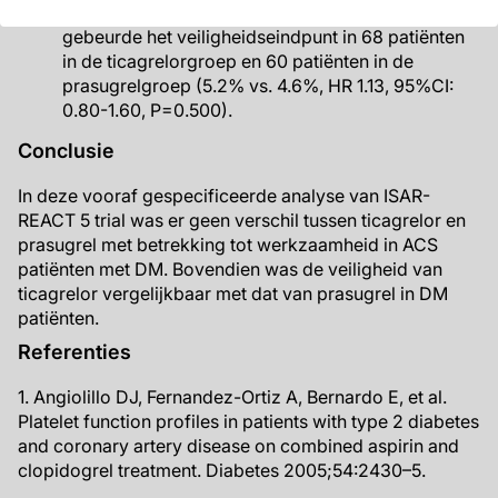
0.70-2.29, P=0.425). In patiënten zonder DM
gebeurde het veiligheidseindpunt in 68 patiënten
in de ticagrelorgroep en 60 patiënten in de
prasugrelgroep (5.2% vs. 4.6%, HR 1.13, 95%CI:
0.80-1.60, P=0.500).
Conclusie
In deze vooraf gespecificeerde analyse van ISAR-
REACT 5 trial was er geen verschil tussen ticagrelor en
prasugrel met betrekking tot werkzaamheid in ACS
patiënten met DM. Bovendien was de veiligheid van
ticagrelor vergelijkbaar met dat van prasugrel in DM
patiënten.
Referenties
1. Angiolillo DJ, Fernandez-Ortiz A, Bernardo E, et al.
Platelet function profiles in patients with type 2 diabetes
and coronary artery disease on combined aspirin and
clopidogrel treatment. Diabetes 2005;54:2430–5.