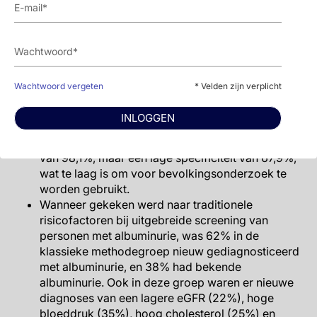
3,3% werd hoge albuminurie bevestigd. In de e-
Health methode groep was de eerste test positief
bij 13,3% van de proefpersonen en 5,1% had
bevestigde hoge albuminurie.
Bij de uitgebreide screening met een gouden
standaardmethode voor albuminurie testen, werd
Wachtwoord vergeten
* Velden zijn verplicht
albuminurie bevestigd in 91% van de
proefpersonen in de klassieke methode-groep, en
INLOGGEN
slechts in 37% in de e-Health app-groep. De e-
Health app methode had een goede sensitiviteit
van 98,1%, maar een lage specificiteit van 67,9%,
wat te laag is om voor bevolkingsonderzoek te
worden gebruikt.
Wanneer gekeken werd naar traditionele
risicofactoren bij uitgebreide screening van
personen met albuminurie, was 62% in de
klassieke methodegroep nieuw gediagnosticeerd
met albuminurie, en 38% had bekende
albuminurie. Ook in deze groep waren er nieuwe
diagnoses van een lagere eGFR (22%), hoge
bloeddruk (35%), hoog cholesterol (25%) en