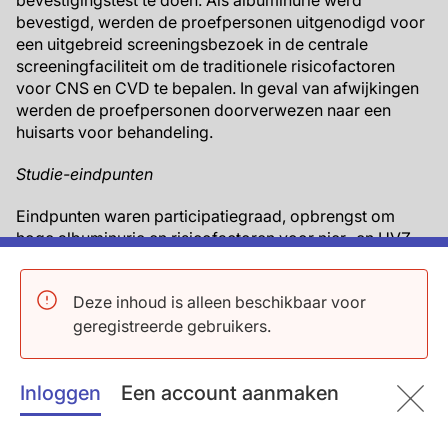
bevestigingstest te doen. Als albuminurie werd
bevestigd, werden de proefpersonen uitgenodigd voor
een uitgebreid screeningsbezoek in de centrale
screeningfaciliteit om de traditionele risicofactoren
voor CNS en CVD te bepalen. In geval van afwijkingen
werden de proefpersonen doorverwezen naar een
huisarts voor behandeling.
Studie-eindpunten
Eindpunten waren participatiegraad, opbrengst om
hoge albuminurie en risicofactoren voor nier- en HVZ-
progressie op te sporen, en implementatie van zorg.
Belangrijkste resultaten
Deze inhoud is alleen beschikbaar voor
geregistreerde gebruikers.
De participatiegraad bedroeg 59% voor de
klassieke methode en 44% voor de eHealth-
methode.
Inloggen
Een account aanmaken
In de klassieke-methodegroep had 5,3% van de
proefpersonen een eerste positieve test en bij