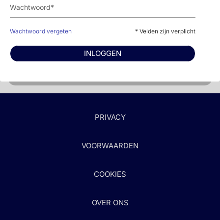
hartfalen ongeacht ejectiefractie. Er is ook een
vergoedingswijzer beschikbaar voor
empagliflozine.
Wachtwoord vergeten
* Velden zijn verplicht
BEKIJK DE VERGOEDINGSWIJZER VOOR
INLOGGEN
DAPAGLIFLOZINE
BEKIJK DE VERGOEDINGSWIJZER VAN
EMPAGLIFLOZINE
PRIVACY
VOORWAARDEN
COOKIES
OVER ONS