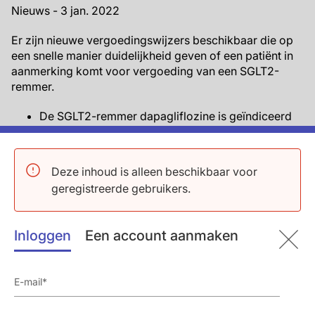
Nieuws - 3 jan. 2022
Er zijn nieuwe vergoedingswijzers beschikbaar die op
een snelle manier duidelijkheid geven of een patiënt in
aanmerking komt voor vergoeding van een SGLT2-
remmer.
De SGLT2-remmer dapagliflozine is geïndiceerd
voor de behandeling van T2DM, HFrEF en
chronische nierschade (CNS). Nog niet alle
geregistreerde indicaties worden vergoed door de
Deze inhoud is alleen beschikbaar voor
zorgverzekeraar. Er is een online
geregistreerde gebruikers.
vergoedingswijzer beschikbaar voor
dapagliflozine. Met maximaal 5 korte vragen geeft
deze op een snelle manier duidelijkheid of een
Inloggen
Een account aanmaken
patiënt in aanmerking komt voor vergoeding van
dapagliflozine en of er een artsenverklaring nodig
is.
De SGLT2-remmer empagliflozine is geïndiceerd
voor de behandeling van T2DM en chronisch