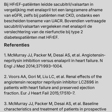
Bij HFrEF-patiënten leidde sacubitril/valsartan in
vergelijking met enalapril tot een langzamere afname
van eGFR, zelfs bij patiënten met CKD, ondanks een
bescheiden toename van UACR. Bovendien vertraagde
sacubitril/valsartan vergeleken met enalapril de
verslechtering van de nierfunctie bij type 2
diabetespatiënten met HFrEF.
Referenties
1. McMurray JJ, Packer M, Desai AS, et al. Angiotensin-
neprilysin inhibition versus enalapril in heart failure. N
Engl J Med 2014;371:993–1004.
2. Voors AA, Gori M, Liu LC, et al. Renal effects of the
angiotensin receptor neprilysin inhibitor LCZ696 in
patients with heart failure and preserved ejection
fraction. Eur J Heart Fail 2015;17:510–7.
3. McMurray JJ, Packer M, Desai AS, et al. Baseline
characteristics and treatment of patients in prospective