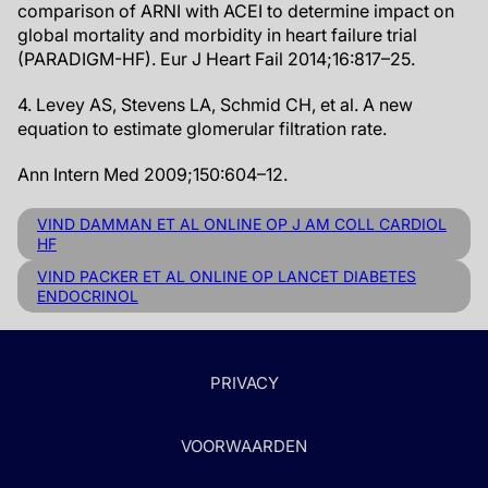
comparison of ARNI with ACEI to determine impact on
global mortality and morbidity in heart failure trial
(PARADIGM-HF). Eur J Heart Fail 2014;16:817–25.
4. Levey AS, Stevens LA, Schmid CH, et al. A new
equation to estimate glomerular filtration rate.
Ann Intern Med 2009;150:604–12.
VIND DAMMAN ET AL ONLINE OP J AM COLL CARDIOL
HF
VIND PACKER ET AL ONLINE OP LANCET DIABETES
ENDOCRINOL
PRIVACY
VOORWAARDEN