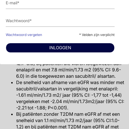
0.63; 95% CI:0.42-0.95; P=0.028), en in zowel de
CKD als de niet-CKD subgroepen (P voor
interactie=0.97).
Een toename van ≥25% in UACR na 1 en 8
maanden kwam vaker voor in de
sacubitril/valsartan groep (respectievelijk 46% en
Wachtwoord vergeten
* Velden zijn verplicht
51% van de patiënten), vergeleken met de
enalapril groep (respectievelijk 39% en 39%; P =
INLOGGEN
0.004 en P <0.001).
De eGFR nam af met 10.2 ml/min/1.73 m2 (95% CI:
12.1- 8.3) bij patiënten die waren toegewezen aan
enalapril en met 7.8 ml/min/1.73 m2 (95% CI: 9.6-
6.0) in die toegewezen aan sacubitril/ alsartan.
De snelheid van afname van eGFR was minder met
sacubitril/valsartan in vergelijking met enalapril:
-1.61 ml/min/1.73 m2/ jaar (95% CI: -1,77 tot -1,44)
vergeleken met -2.04 ml/min/1.73m2/jaar (95% CI:
-2.21 tot -1.88; P<0.001).
Bij patiënten zonder T2DM nam eGFR af met een
snelheid van 1.1 ml/min/1.73 m2/jaar (95% CI:1.0-
1.2) en bij patiënten met T2DM nam eGFR af met