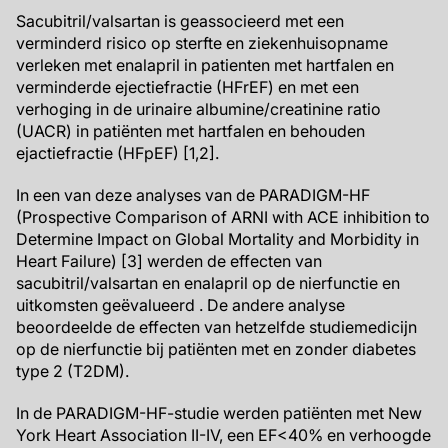
Sacubitril/valsartan is geassocieerd met een
verminderd risico op sterfte en ziekenhuisopname
verleken met enalapril in patienten met hartfalen en
verminderde ejectiefractie (HFrEF) en met een
verhoging in de urinaire albumine/creatinine ratio
(UACR) in patiënten met hartfalen en behouden
ejactiefractie (HFpEF) [1,2].
In een van deze analyses van de PARADIGM-HF
(Prospective Comparison of ARNI with ACE inhibition to
Determine Impact on Global Mortality and Morbidity in
Heart Failure) [3] werden de effecten van
sacubitril/valsartan en enalapril op de nierfunctie en
uitkomsten geëvalueerd . De andere analyse
beoordeelde de effecten van hetzelfde studiemedicijn
op de nierfunctie bij patiënten met en zonder diabetes
type 2 (T2DM).
In de PARADIGM-HF-studie werden patiënten met New
York Heart Association II-IV, een EF<40% en verhoogde