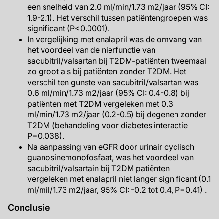
een snelheid van 2.0 ml/min/1.73 m2/jaar (95% CI:
1.9-2.1). Het verschil tussen patiëntengroepen was
significant (P<0.0001).
In vergelijking met enalapril was de omvang van
het voordeel van de nierfunctie van
sacubitril/valsartan bij T2DM-patiënten tweemaal
zo groot als bij patiënten zonder T2DM. Het
verschil ten gunste van sacubitril/valsartan was
0.6 ml/min/1.73 m2/jaar (95% CI: 0.4-0.8) bij
patiënten met T2DM vergeleken met 0.3
ml/min/1.73 m2/jaar (0.2-0.5) bij degenen zonder
T2DM (behandeling voor diabetes interactie
P=0.038).
Na aanpassing van eGFR door urinair cyclisch
guanosinemonofosfaat, was het voordeel van
sacubitril/valsartain bij T2DM patiënten
vergeleken met enalapril niet langer significant (0.1
ml/mil/1.73 m2/jaar, 95% CI: -0.2 tot 0.4, P=0.41) .
Conclusie