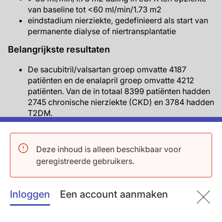
van baseline tot <60 ml/min/1.73 m2
eindstadium nierziekte, gedefinieerd als start van
permanente dialyse of niertransplantatie
Belangrijkste resultaten
De sacubitril/valsartan groep omvatte 4187
patiënten en de enalapril groep omvatte 4212
patiënten. Van de in totaal 8399 patiënten hadden
2745 chronische nierziekte (CKD) en 3784 hadden
T2DM.
De incidentie van de vooraf gespecificeerde
samengestelde renale uitkomst verschilde niet
significant tussen behandelingsgroepen, noch
Deze inhoud is alleen beschikbaar voor
over het algemeen, noch volgens baseline CKD
geregistreerde gebruikers.
status.
De samengestelde uitkomst van eindstadium
nierziekte of een ≥50% afname van eGFR ten
Inloggen
Een account aanmaken
opzichte van baseline kwam significant minder
vaak voor in de sacubitril/valsartan groep (HR: