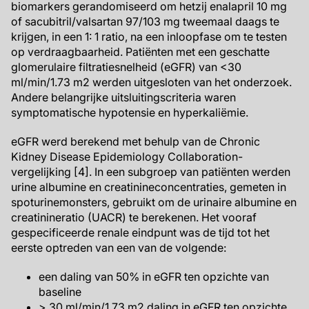
biomarkers gerandomiseerd om hetzij enalapril 10 mg
of sacubitril/valsartan 97/103 mg tweemaal daags te
krijgen, in een 1: 1 ratio, na een inloopfase om te testen
op verdraagbaarheid. Patiënten met een geschatte
glomerulaire filtratiesnelheid (eGFR) van <30
ml/min/1.73 m2 werden uitgesloten van het onderzoek.
Andere belangrijke uitsluitingscriteria waren
symptomatische hypotensie en hyperkaliëmie.
eGFR werd berekend met behulp van de Chronic
Kidney Disease Epidemiology Collaboration-
vergelijking [4]. In een subgroep van patiënten werden
urine albumine en creatinineconcentraties, gemeten in
spoturinemonsters, gebruikt om de urinaire albumine en
creatinineratio (UACR) te berekenen. Het vooraf
gespecificeerde renale eindpunt was de tijd tot het
eerste optreden van een van de volgende:
een daling van 50% in eGFR ten opzichte van
baseline
> 30 ml/min/1.73 m2 daling in eGFR ten opzichte