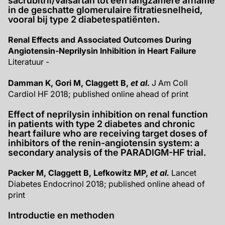
sacrubitril/valsartan tot een langzamere afname
in de geschatte glomerulaire fitratiesnelheid,
vooral bij type 2 diabetespatiënten.
Renal Effects and Associated Outcomes During
Angiotensin-Neprilysin Inhibition in Heart Failure
Literatuur -
Damman K, Gori M, Claggett B,
et al.
J Am Coll
Cardiol HF 2018; published online ahead of print
Effect of neprilysin inhibition on renal function
in patients with type 2 diabetes and chronic
heart failure who are receiving target doses of
inhibitors of the renin-angiotensin system: a
secondary analysis of the PARADIGM-HF trial.
Packer M, Claggett B, Lefkowitz MP,
et al.
Lancet
Diabetes Endocrinol 2018; published online ahead of
print
Introductie en methoden