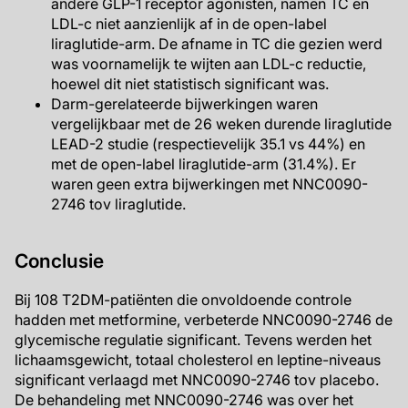
andere GLP-1 receptor agonisten, namen TC en
LDL-c niet aanzienlijk af in de open-label
liraglutide-arm. De afname in TC die gezien werd
was voornamelijk te wijten aan LDL-c reductie,
hoewel dit niet statistisch significant was.
Darm-gerelateerde bijwerkingen waren
vergelijkbaar met de 26 weken durende liraglutide
LEAD-2 studie (respectievelijk 35.1 vs 44%) en
met de open-label liraglutide-arm (31.4%). Er
waren geen extra bijwerkingen met NNC0090-
2746 tov liraglutide.
Conclusie
Bij 108 T2DM-patiënten die onvoldoende controle
hadden met metformine, verbeterde NNC0090-2746 de
glycemische regulatie significant. Tevens werden het
lichaamsgewicht, totaal cholesterol en leptine-niveaus
significant verlaagd met NNC0090-2746 tov placebo.
De behandeling met NNC0090-2746 was over het