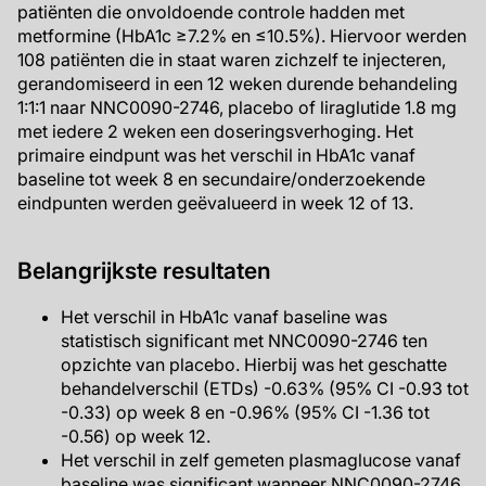
patiënten die onvoldoende controle hadden met
metformine (HbA1c ≥7.2% en ≤10.5%). Hiervoor werden
108 patiënten die in staat waren zichzelf te injecteren,
gerandomiseerd in een 12 weken durende behandeling
1:1:1 naar NNC0090-2746, placebo of liraglutide 1.8 mg
met iedere 2 weken een doseringsverhoging. Het
primaire eindpunt was het verschil in HbA1c vanaf
baseline tot week 8 en secundaire/onderzoekende
eindpunten werden geëvalueerd in week 12 of 13.
Belangrijkste resultaten
Het verschil in HbA1c vanaf baseline was
statistisch significant met NNC0090-2746 ten
opzichte van placebo. Hierbij was het geschatte
behandelverschil (ETDs) -0.63% (95% CI -0.93 tot
-0.33) op week 8 en -0.96% (95% CI -1.36 tot
-0.56) op week 12.
Het verschil in zelf gemeten plasmaglucose vanaf
baseline was significant wanneer NNC0090-2746