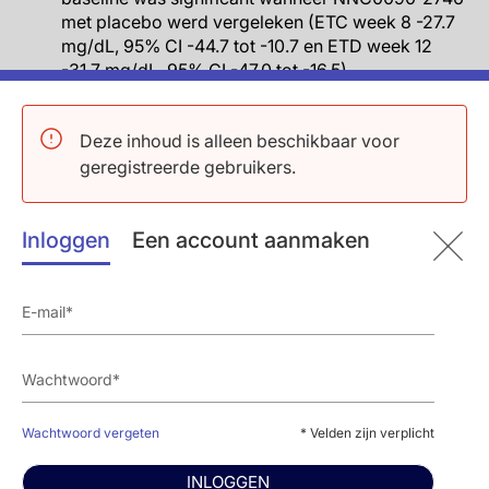
met placebo werd vergeleken (ETC week 8 -27.7
mg/dL, 95% CI -44.7 tot -10.7 en ETD week 12
-31.7 mg/dL, 95% CI -47.0 tot -16.5).
Het verschil in nuchter glucose vanaf baseline tot
week 12 was statistisch significant voor
Deze inhoud is alleen beschikbaar voor
NNC0090-2746 tov placebo, met een ETD van
-38.2 mg/dL (95% CI -57.0 tot 19.4).
geregistreerde gebruikers.
NNC0090-2746 verbeterde de insuline-
uitscheiding tov placebo, omdat nuchter C-
Inloggen
Een account aanmaken
peptide significant toenam vanaf baseline tot
week 12, met een geschat behandelratio (ETR) van
1.29 (95% CI 1.13-1.48).
Het nuchter insulineniveau was iets hoger bij de
NNC0090-2746 groep dan bij de placebogroep
(niet significant).
Het procentuele verschil in lichaamsgewicht vanaf
baseline met NNC0090-2746 vs placebo, was
significant op week 8 (ETD -1.80, 95% CI -3.24 tot
Wachtwoord vergeten
* Velden zijn verplicht
-0.37), maar niet op week 12 (ETD -1.67%, 95% CI
-3.43 tot 0.09).
INLOGGEN