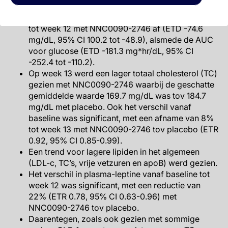
Ten opzichte van placebo, nam de 2-uurs
postprandiale glucoseconcentratie vanaf baseline
tot week 12 met NNC0090-2746 af (ETD -74.6
mg/dL, 95% CI 100.2 tot -48.9), alsmede de AUC
voor glucose (ETD -181.3 mg*hr/dL, 95% CI
-252.4 tot -110.2).
Op week 13 werd een lager totaal cholesterol (TC)
gezien met NNC0090-2746 waarbij de geschatte
gemiddelde waarde 169.7 mg/dL was tov 184.7
mg/dL met placebo. Ook het verschil vanaf
baseline was significant, met een afname van 8%
tot week 13 met NNC0090-2746 tov placebo (ETR
0.92, 95% CI 0.85-0.99).
Een trend voor lagere lipiden in het algemeen
(LDL-c, TC’s, vrije vetzuren en apoB) werd gezien.
Het verschil in plasma-leptine vanaf baseline tot
week 12 was significant, met een reductie van
22% (ETR 0.78, 95% CI 0.63-0.96) met
NNC0090-2746 tov placebo.
Daarentegen, zoals ook gezien met sommige