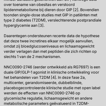
over toename van obesitas en verstoord
lipidenmetabolisme bij dieren door GIP [2]. Bovendien
toonden single-dose studies met GIP in patiënten met
type 2 diabetes (T2DM), verslechterende postprandiale
hyperglycemie aan [3].
Daarentegen ondersteunen recente data de hypothese
dat deze twee incretines elkaar mogelijk aanvullen,
omdat zij bloedglucoseniveaus en lichaamsgewicht
verder verlagen dan met peptiden die zich richten op
slechts 1 van de 2 mechanismen.
NNC0090-2746 (eerder ontwikkeld als RG7697) is een
duale GIP/GLP-1 agonist in klinische ontwikkeling voor
het behandelen van T2DM [4]. In deze fase 2a,
multicenter, gerandomiseerde, dubbelblinde,
placebogecontroleerde klinische studie met open label
werden de effecten van NNC0090-2746 op
glycemische regulatie, lichaamsgewicht en andere
metabolische parameters geëvalueerd in T2DM-