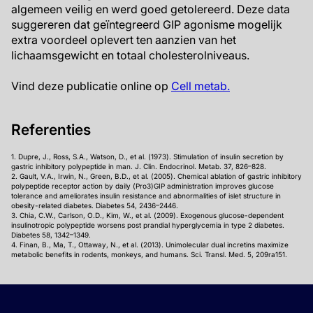
algemeen veilig en werd goed getolereerd. Deze data
suggereren dat geïntegreerd GIP agonisme mogelijk
extra voordeel oplevert ten aanzien van het
lichaamsgewicht en totaal cholesterolniveaus.
Vind deze publicatie online op
Cell metab.
Referenties
1. Dupre, J., Ross, S.A., Watson, D., et al. (1973). Stimulation of insulin secretion by
gastric inhibitory polypeptide in man. J. Clin. Endocrinol. Metab. 37, 826–828.
2. Gault, V.A., Irwin, N., Green, B.D., et al. (2005). Chemical ablation of gastric inhibitory
polypeptide receptor action by daily (Pro3)GIP administration improves glucose
tolerance and ameliorates insulin resistance and abnormalities of islet structure in
obesity-related diabetes. Diabetes 54, 2436–2446.
3. Chia, C.W., Carlson, O.D., Kim, W., et al. (2009). Exogenous glucose-dependent
insulinotropic polypeptide worsens post prandial hyperglycemia in type 2 diabetes.
Diabetes 58, 1342–1349.
4. Finan, B., Ma, T., Ottaway, N., et al. (2013). Unimolecular dual incretins maximize
metabolic benefits in rodents, monkeys, and humans. Sci. Transl. Med. 5, 209ra151.