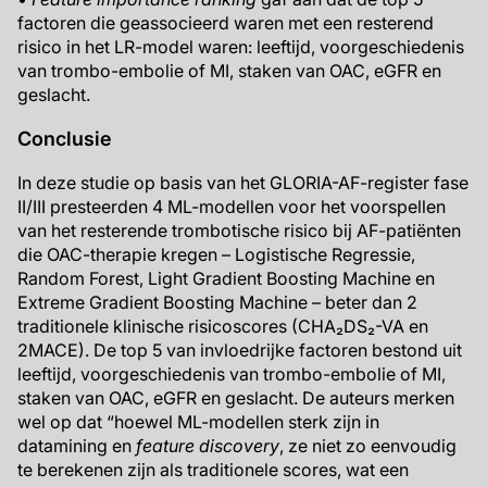
factoren die geassocieerd waren met een resterend
risico in het LR-model waren: leeftijd, voorgeschiedenis
van trombo-embolie of MI, staken van OAC, eGFR en
geslacht.
Conclusie
In deze studie op basis van het GLORIA-AF-register fase
II/III presteerden 4 ML-modellen voor het voorspellen
van het resterende trombotische risico bij AF-patiënten
die OAC-therapie kregen – Logistische Regressie,
Random Forest, Light Gradient Boosting Machine en
Extreme Gradient Boosting Machine – beter dan 2
traditionele klinische risicoscores (CHA₂DS₂-VA en
2MACE). De top 5 van invloedrijke factoren bestond uit
leeftijd, voorgeschiedenis van trombo-embolie of MI,
staken van OAC, eGFR en geslacht. De auteurs merken
wel op dat “hoewel ML-modellen sterk zijn in
datamining en
feature discovery
, ze niet zo eenvoudig
te berekenen zijn als traditionele scores, wat een