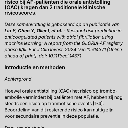
risico bij AF-patiënten die orale antistolling
(OAC) kregen dan 2 traditionele klinische
risicoscores.
Deze samenvatting is gebaseerd op de publicatie van
Liu Y, Chen Y, Olier I, et al.
- Residual risk prediction in
anticoagulated patients with atrial fibrillation using
machine learning: A report from the GLORIA-AF registry
phase II/III. Eur J Clin Invest. 2024 Dec 11:e14371 [Online
ahead of print]. doi: 10.1111/eci.14371
Introductie en methoden
Achtergrond
Hoewel orale antistolling (OAC) het risico op trombo-
embolie vermindert bij patiënten met AF, hebben zij nog
steeds een risico op trombotische events [1-4].
Beoordeling van dit resterende risico kan nuttig zijn
voor secundaire preventie in deze populatie.