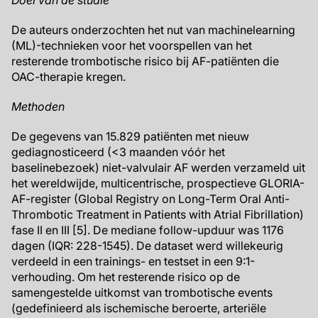
Doel van de studie
De auteurs onderzochten het nut van machinelearning
(ML)-technieken voor het voorspellen van het
resterende trombotische risico bij AF-patiënten die
OAC-therapie kregen.
Methoden
De gegevens van 15.829 patiënten met nieuw
gediagnosticeerd (<3 maanden vóór het
baselinebezoek) niet-valvulair AF werden verzameld uit
het wereldwijde, multicentrische, prospectieve GLORIA-
AF-register (Global Registry on Long-Term Oral Anti-
Thrombotic Treatment in Patients with Atrial Fibrillation)
fase II en III [5]. De mediane follow-upduur was 1176
dagen (IQR: 228-1545). De dataset werd willekeurig
verdeeld in een trainings- en testset in een 9:1-
verhouding. Om het resterende risico op de
samengestelde uitkomst van trombotische events
(gedefinieerd als ischemische beroerte, arteriële