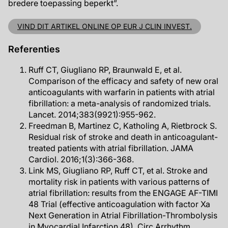
bredere toepassing beperkt”.
VIND DIT ARTIKEL ONLINE OP EUR J CLIN INVEST.
Referenties
Ruff CT, Giugliano RP, Braunwald E, et al.
Comparison of the efficacy and safety of new oral
anticoagulants with warfarin in patients with atrial
fibrillation: a meta-analysis of randomized trials.
Lancet. 2014;383(9921):955-962.
Freedman B, Martinez C, Katholing A, Rietbrock S.
Residual risk of stroke and death in anticoagulant-
treated patients with atrial fibrillation. JAMA
Cardiol. 2016;1(3):366-368.
Link MS, Giugliano RP, Ruff CT, et al. Stroke and
mortality risk in patients with various patterns of
atrial fibrillation: results from the ENGAGE AF-TIMI
48 Trial (effective anticoagulation with factor Xa
Next Generation in Atrial Fibrillation-Thrombolysis
in Myocardial Infarction 48). Circ Arrhythm