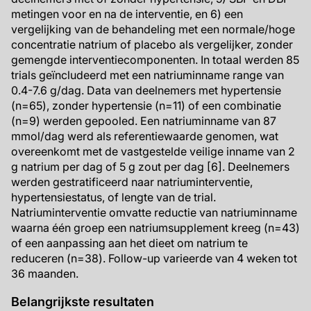
metingen voor en na de interventie, en 6) een
vergelijking van de behandeling met een normale/hoge
concentratie natrium of placebo als vergelijker, zonder
gemengde interventiecomponenten. In totaal werden 85
trials geïncludeerd met een natriuminname range van
0.4-7.6 g/dag. Data van deelnemers met hypertensie
(n=65), zonder hypertensie (n=11) of een combinatie
(n=9) werden gepooled. Een natriuminname van 87
mmol/dag werd als referentiewaarde genomen, wat
overeenkomt met de vastgestelde veilige inname van 2
g natrium per dag of 5 g zout per dag [6]. Deelnemers
werden gestratificeerd naar natriuminterventie,
hypertensiestatus, of lengte van de trial.
Natriuminterventie omvatte reductie van natriuminname
waarna één groep een natriumsupplement kreeg (n=43)
of een aanpassing aan het dieet om natrium te
reduceren (n=38). Follow-up varieerde van 4 weken tot
36 maanden.
Belangrijkste resultaten