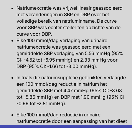
Natriumexcretie was vrijwel lineair geassocieerd
met veranderingen in SBP en DBP over het
volledige bereik van natriuminname. De curve
voor SBP was echter steiler ten opzichte van de
curve voor DBP.
Elke 100 mmol/dag verlaging van urinaire
natriumexcretie was geassocieerd met een
gemiddelde SBP verlaging van 5.56 mmHg (95%
CI: -4.52 tot -6.95 mmHg) en 2.33 mmHg voor
DBP (95% CI: -1.66 tot -3.00 mmHg).
In trials die natriumsuppletie gebruikten verlaagde
een 100 mmol/dag reductie in natrium het
gemiddelde SBP met 4.47 mmHg (95% CI: -3.08
tot -5.86 mmHg) en DBP met 1.90 mmHg (95% CI:
-0.99 tot -2.81 mmHg).
Elke 100 mmol/dag reductie in urinaire
natriumexcretie door een aanpassing van het dieet
verlaagde de gemiddelde SBP met 6.63 mmHg