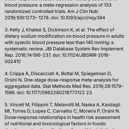
blood pressure: a meta-regression analysis of 133
randomized controlled trials. Am J Clin Nutr.
2019;109:1273– 1278. doi: 10.1093/ajcn/nqy384
3. Kelly J, Khalesi S, Dickinson K, et al. The effect of
dietary sodium modification on blood pressure in adults
with systolic blood pressure less than 140 mmHg: a
systematic review. JBI Database System Rev Implement
Rep. 2016;14:196–237. doi: 10.11124/JBISRIR-2016-
002410
4. Crippa A, Discacciati A, Bottai M, Spiegelman D,
Orsini N. One-stage dose-response meta-analysis for
aggregated data. Stat Methods Med Res. 2019;28:1579–
1596. doi: 10.1177/0962280218773122 23.
5. Vinceti M, Filippini T, Malavolti M, Naska A, Kasdagli
MI, Torres D, Lopes C, Carvalho C, Moreira P, Orsini N.
Dose‐response relationships in health risk assessment
of nutritional and toxicological factors in foods: