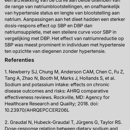
een afzwakking van de curve aan beide uiteinden van
de range van natriumblootstellingen, en onafhankelijk
van hypertensie status en lengte van blootstelling aan
natrium. Aanpassingen aan het dieet hadden een sterker
dosis-respons effect op SBP en DBP dan
natriumsuppletie, met een steilere curve voor SBP in
vergelijking met DBP. Het effect van natriumreductie op
SBP was meest prominent in individuen met hypertensie
ten opzichte van diegenen zonder hypertensie.
Referenties
1. Newberry SJ, Chung M, Anderson CAM, Chen C, Fu Z,
Tang A, Zhao N, Booth M, Marks J, Hollands S, et al.
Sodium and potassium intake: effects on chronic
disease outcomes and risks: AHRQ comparative
effectiveness reviews. Rockville, MD: Agency for
Healthcare Research and Quality; 2018. doi:
10.23970/AHRQEPCCER206L
2. Graudal N, Hubeck-Graudal T, Jürgens G, Taylor RS.
Dose-response relation between dietary sodium and