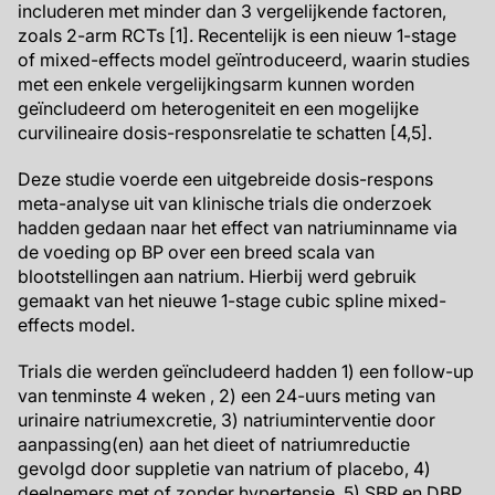
includeren met minder dan 3 vergelijkende factoren,
zoals 2-arm RCTs [1]. Recentelijk is een nieuw 1-stage
of mixed-effects model geïntroduceerd, waarin studies
met een enkele vergelijkingsarm kunnen worden
geïncludeerd om heterogeniteit en een mogelijke
curvilineaire dosis-responsrelatie te schatten [4,5].
Deze studie voerde een uitgebreide dosis-respons
meta-analyse uit van klinische trials die onderzoek
hadden gedaan naar het effect van natriuminname via
de voeding op BP over een breed scala van
blootstellingen aan natrium. Hierbij werd gebruik
gemaakt van het nieuwe 1-stage cubic spline mixed-
effects model.
Trials die werden geïncludeerd hadden 1) een follow-up
van tenminste 4 weken , 2) een 24-uurs meting van
urinaire natriumexcretie, 3) natriuminterventie door
aanpassing(en) aan het dieet of natriumreductie
gevolgd door suppletie van natrium of placebo, 4)
deelnemers met of zonder hypertensie, 5) SBP en DBP