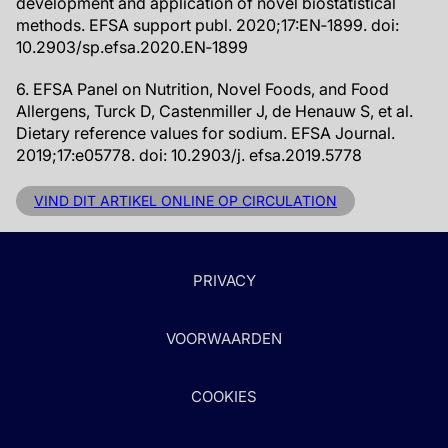
development and application of novel biostatistical
methods. EFSA support publ. 2020;17:EN‐1899. doi:
10.2903/sp.efsa.2020.EN‐1899
6. EFSA Panel on Nutrition, Novel Foods, and Food
Allergens, Turck D, Castenmiller J, de Henauw S, et al.
Dietary reference values for sodium. EFSA Journal.
2019;17:e05778. doi: 10.2903/j. efsa.2019.5778
VIND DIT ARTIKEL ONLINE OP CIRCULATION
PRIVACY
VOORWAARDEN
COOKIES