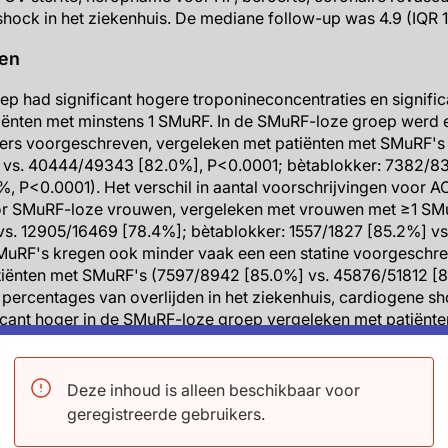
hock in het ziekenhuis. De mediane follow-up was 4.9 (IQR 1.
ten
 had significant hogere troponineconcentraties en signific
iënten met minstens 1 SMuRF. In de SMuRF-loze groep werd 
ers voorgeschreven, vergeleken met patiënten met SMuRF's 
vs. 40444/49343 [82.0%], P<0.0001; bètablokker: 7382/83
, P<0.0001). Het verschil in aantal voorschrijvingen voor A
or SMuRF-loze vrouwen, vergeleken met vrouwen met ≥1 SM
vs. 12905/16469 [78.4%]; bètablokker: 1557/1827 [85.2%] v
MuRF's kregen ook minder vaak een een statine voorgeschrev
atiënten met SMuRF's (7597/8942 [85.0%] vs. 45876/51812 [
 percentages van overlijden in het ziekenhuis, cardiogene 
cant hoger in de SMuRF-loze groep vergeleken met patiënte
 9.6% vs. 6.5%, P<0.0001; cardiogene shock: 6.3% vs. 4.1%,
8.9%, P=0.0095).
orzaken 30 dagen na STEMI was significant hoger bij SMuRF-l
Deze inhoud is alleen beschikbaar voor
uRF (1104/9228 [11.3%] vs. 4149/52820 [7.9%]; HR 1.47, 95%
geregistreerde gebruikers.
e worden veroorzaakt door CV-sterfte, aangezien de percent