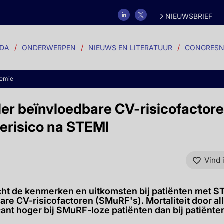
NIEUWSBRIEF
DA
ONDERWERPEN
NIEUWS EN LITERATUUR
CONGRESN
demie
r beïnvloedbare CV-risicofactor
terisico na STEMI
Vind 
ht de kenmerken en uitkomsten bij patiënten met S
are CV-risicofactoren (SMuRF's). Mortaliteit door a
ant hoger bij SMuRF-loze patiënten dan bij patiënt