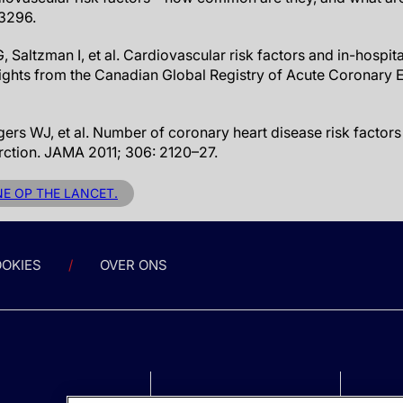
13296.
altzman I, et al. Cardiovascular risk factors and in-hospital
ghts from the Canadian Global Registry of Acute Coronary E
gers WJ, et al. Number of coronary heart disease risk factors 
arction. JAMA 2011; 306: 2120–27.
NE OP THE LANCET.
OKIES
OVER ONS