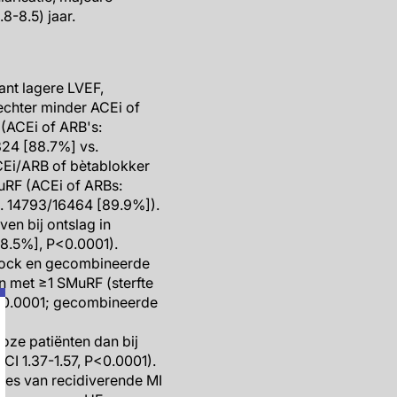
8-8.5) jaar.
ant lagere LVEF,
echter minder ACEi of
(ACEi of ARB's:
24 [88.7%] vs.
CEi/ARB of bètablokker
uRF (ACEi of ARBs:
s. 14793/16464 [89.9%]).
en bij ontslag in
88.5%], P<0.0001).
shock en gecombineerde
n met ≥1 SMuRF (sterfte
 P<0.0001; gecombineerde
oze patiënten dan bij
CI 1.37-1.57, P<0.0001).
ages van recidiverende MI