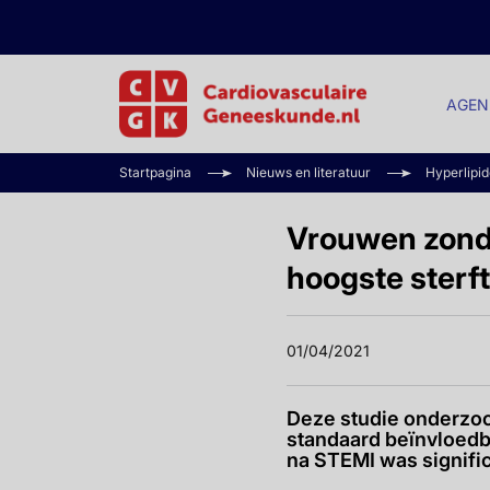
AGEN
Startpagina
Nieuws en literatuur
Hyperlipi
Vrouwen zonde
hoogste sterf
01/04/2021
Deze studie onderzoc
standaard beïnvloedb
na STEMI was signific