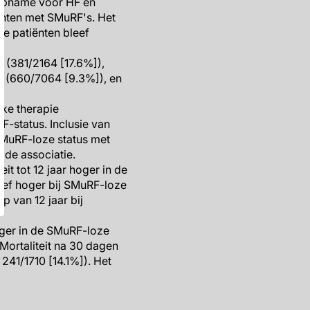
ropname voor HF en
ënten met SMuRF's. Het
e patiënten bleef
 (381/2164 [17.6%]),
 (660/7064 [9.3%]), en
lke therapie
-status. Inclusie van
 SMuRF-loze status met
 de associatie.
t tot 12 jaar hoger in de
eef hoger bij SMuRF-loze
p van 12 jaar bij
ger in de SMuRF-loze
Mortaliteit na 30 dagen
41/1710 [14.1%]). Het