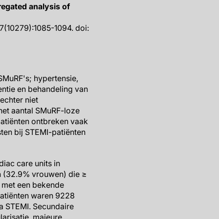
regated analysis of
97(10279):1085-1094. doi:
SMuRF's; hypertensie,
entie en behandeling van
echter niet
n het aantal SMuRF-loze
atiënten ontbreken vaak
sten bij STEMI-patiënten
iac care units in
n (32.9% vrouwen) die ≥
n met een bekende
atiënten waren 9228
na STEMI. Secundaire
arisatie, majeure