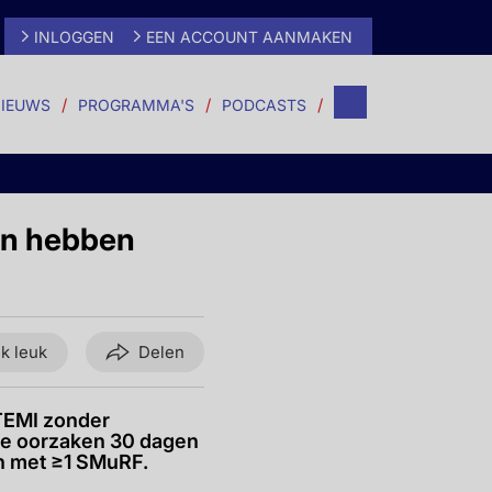
INLOGGEN
EEN ACCOUNT AANMAKEN
IEUWS
PROGRAMMA'S
PODCASTS
en hebben
ik leuk
Delen
TEMI zonder
lle oorzaken 30 dagen
en met ≥1 SMuRF.