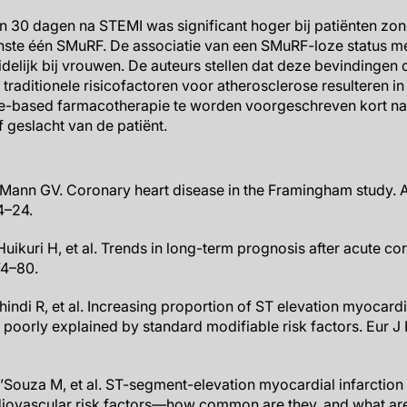
en 30 dagen na STEMI was significant hoger bij patiënten z
inste één SMuRF. De associatie van een SMuRF-loze status 
uidelijk bij vrouwen. De auteurs stellen dat deze bevindinge
raditionele risicofactoren voor atherosclerose resulteren in 
e-based farmacotherapie te worden voorgeschreven kort na 
f geslacht van de patiënt.
Mann GV. Coronary heart disease in the Framingham study. 
4–24.
Huikuri H, et al. Trends in long-term prognosis after acute c
74–80.
hindi R, et al. Increasing proportion of ST elevation myocardia
poorly explained by standard modifiable risk factors. Eur J 
D’Souza M, et al. ST-segment-elevation myocardial infarction
diovascular risk factors—how common are they, and what ar