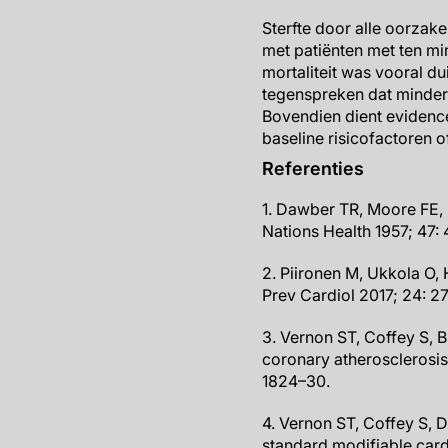
Sterfte door alle oorzak
met patiënten met ten m
mortaliteit was vooral d
tegenspreken dat minder t
Bovendien dient evidenc
baseline risicofactoren o
Referenties
1. Dawber TR, Moore FE, 
Nations Health 1957; 47: 
2. Piironen M, Ukkola O, 
Prev Cardiol 2017; 24: 2
3. Vernon ST, Coffey S, B
coronary atherosclerosis 
1824–30.
4. Vernon ST, Coffey S, 
standard modifiable car