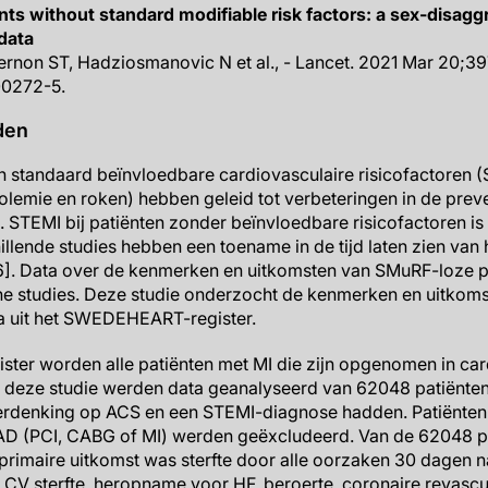
nts without standard modifiable risk factors: a sex-disagg
data
 Vernon ST, Hadziosmanovic N et al., - Lancet. 2021 Mar 20;3
00272-5.
den
n standaard beïnvloedbare cardiovasculaire risicofactoren (
olemie en roken) hebben geleid tot verbeteringen in de prev
]. STEMI bij patiënten zonder beïnvloedbare risicofactoren is 
hillende studies hebben een toename in de tijd laten zien va
6]. Data over de kenmerken en uitkomsten van SMuRF-loze p
sche studies. Deze studie onderzocht de kenmerken en uitkom
a uit het SWEDEHEART-register.
er worden alle patiënten met MI die zijn opgenomen in card
n deze studie werden data geanalyseerd van 62048 patiënte
verdenking op ACS en een STEMI-diagnose hadden. Patiënte
AD (PCI, CABG of MI) werden geëxcludeerd. Van de 62048 p
primaire uitkomst was sterfte door alle oorzaken 30 dagen 
V sterfte, heropname voor HF, beroerte, coronaire revascul