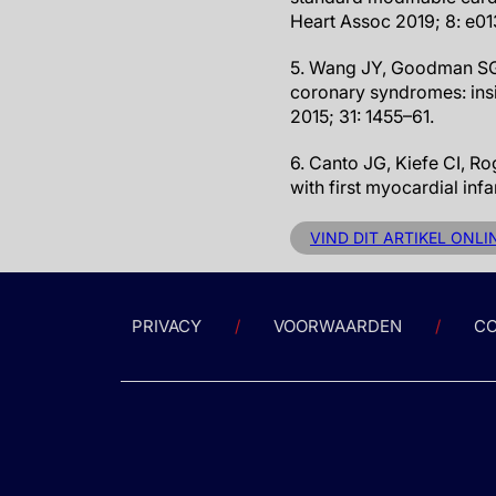
Heart Assoc 2019; 8: e0
5. Wang JY, Goodman SG, S
coronary syndromes: insi
2015; 31: 1455–61.
6. Canto JG, Kiefe CI, Ro
with first myocardial inf
VIND DIT ARTIKEL ONLI
PRIVACY
VOORWAARDEN
CO