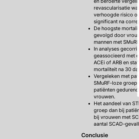
en beroerte vergel
revascularisatie wa
verhoogde risico o
significant na corre
De hoogste mortali
gevolgd door vrouw
mannen met SMuRF's
In analyses gecorri
geassocieerd met ee
ACEi of ARB en stat
mortaliteit na 30 d
Vergeleken met pati
SMuRF-loze groep b
patiënten gedurende
vrouwen.
Het aandeel van ST
groep dan bij patië
bij vrouwen met SC
aantal SCAD-gevalle
Conclusie