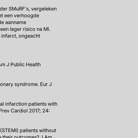
onder SMuRF's, vergeleken
met een verhoogde
n de aanname
een lager risico na MI.
infarct, ongeacht
Am J Public Health
oronary syndrome. Eur J
l infarction patients with
Prev Cardiol 2017; 24:
 (STEMI) patients without
e their outcomes? J Am