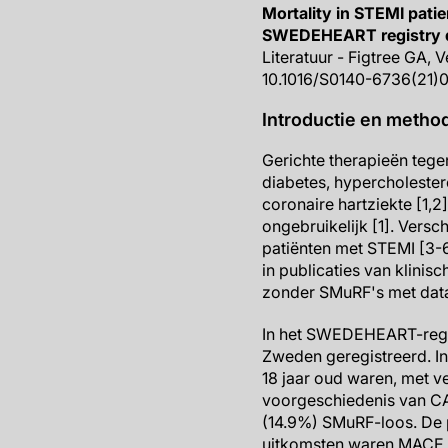
Mortality in STEMI patie
SWEDEHEART registry 
Literatuur - Figtree GA,
10.1016/S0140-6736(21)
Introductie en metho
Gerichte therapieën tege
diabetes, hypercholester
coronaire hartziekte [1,2
ongebruikelijk [1]. Versc
patiënten met STEMI [3-
in publicaties van klini
zonder SMuRF's met dat
In het SWEDEHEART-regist
Zweden geregistreerd. I
18 jaar oud waren, met 
voorgeschiedenis van C
(14.9%) SMuRF-loos. De 
uitkomsten waren MACE, C