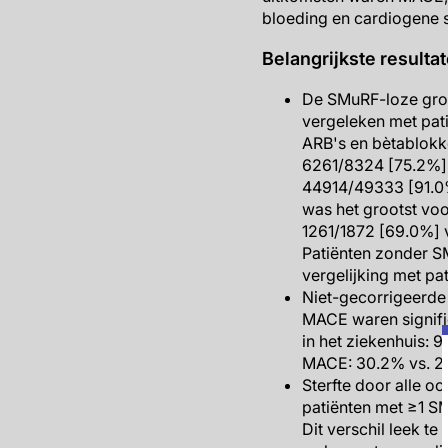
bloeding en cardiogene s
Belangrijkste resulta
De SMuRF-loze groep
vergeleken met pat
ARB's en bètablokk
6261/8324 [75.2%] 
44914/49333 [91.0%
was het grootst vo
1261/1872 [69.0%] 
Patiënten zonder S
vergelijking met p
Niet-gecorrigeerde
MACE waren signifi
in het ziekenhuis:
MACE: 30.2% vs. 2
Sterfte door alle o
patiënten met ≥1 SM
Dit verschil leek t