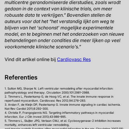
multicentre gerandomiseerde dierstudies, zoals wrodt
gedaan in de context van klinische trials, om meer
robuuste data te verkrijgen.” Bovendien stellen de
auteurs voor dat het “het verstandig lijkt om weg te
blijven van het ‘schoonst’ mogelijke experimentele
model, en te beginnen met het onderzoeken van nieuwe
behandelingen onder condities die meer lijken op veel
voorkomende klinische scenario’s.”
Vind dit artikel online bij
Cardiovasc Res
Referenties
1. Sutton MG, Sharpe N. Left ventricular remodeling after myocardial infarction:
pathophysiology and therapy. Circulation 2000;101:2981–2988.
2. Timmers L, Pasterkamp G, de Hoog VC, et al. The innate immune response in
reperfused myocardium. Cardiovasc Res 2012;94:276–283.
3. Arslan F, de Kleijn DP, Pasterkamp G. Innate immune signaling in cardiac ischemia.
Nat Rev Cardiol 2011;8:292–300.
4. Christia P, Frangogiannis NG. Targeting inflammatory pathways in myocardial
infarction. Eur J Clin Invest 2013;43:986–995.
5. Timmers L, Sluijter JPG, Verlaan CWJ, et al. Cyclooxygenase-2 inhibition increases
mortality, enhances left ventricular remodeling,
and impairs systolic function after myocardial infarction in the pig. Circulation 2007;115: