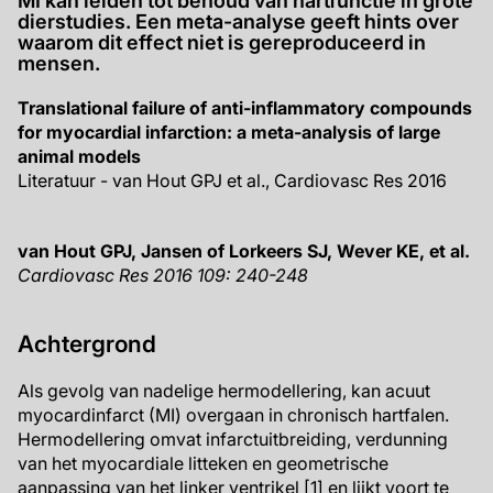
MI kan leiden tot behoud van hartfunctie in grote
dierstudies. Een meta-analyse geeft hints over
waarom dit effect niet is gereproduceerd in
mensen.
Translational failure of anti-inflammatory compounds
for myocardial infarction: a meta-analysis of large
animal models
Literatuur - van Hout GPJ et al., Cardiovasc Res 2016
van Hout GPJ, Jansen of Lorkeers SJ, Wever KE, et al.
Cardiovasc Res 2016 109: 240-248
Achtergrond
Als gevolg van nadelige hermodellering, kan acuut
myocardinfarct (MI) overgaan in chronisch hartfalen.
Hermodellering omvat infarctuitbreiding, verdunning
van het myocardiale litteken en geometrische
aanpassing van het linker ventrikel [1] en lijkt voort te