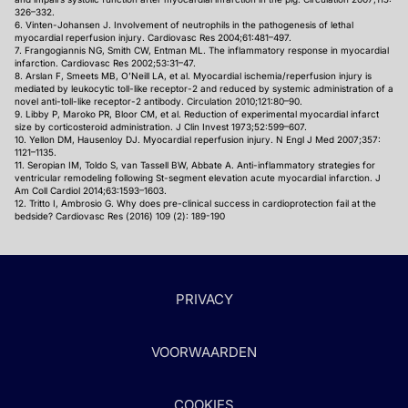
326–332.
6. Vinten-Johansen J. Involvement of neutrophils in the pathogenesis of lethal
myocardial reperfusion injury. Cardiovasc Res 2004;61:481–497.
7. Frangogiannis NG, Smith CW, Entman ML. The inflammatory response in myocardial
infarction. Cardiovasc Res 2002;53:31–47.
8. Arslan F, Smeets MB, O’Neill LA, et al. Myocardial ischemia/reperfusion injury is
mediated by leukocytic toll-like receptor-2 and reduced by systemic administration of a
novel anti-toll-like receptor-2 antibody. Circulation 2010;121:80–90.
9. Libby P, Maroko PR, Bloor CM, et al. Reduction of experimental myocardial infarct
size by corticosteroid administration. J Clin Invest 1973;52:599–607.
10. Yellon DM, Hausenloy DJ. Myocardial reperfusion injury. N Engl J Med 2007;357:
1121–1135.
11. Seropian IM, Toldo S, van Tassell BW, Abbate A. Anti-inflammatory strategies for
ventricular remodeling following St-segment elevation acute myocardial infarction. J
Am Coll Cardiol 2014;63:1593–1603.
12. Tritto I, Ambrosio G. Why does pre-clinical success in cardioprotection fail at the
bedside? Cardiovasc Res (2016) 109 (2): 189-190
PRIVACY
VOORWAARDEN
COOKIES