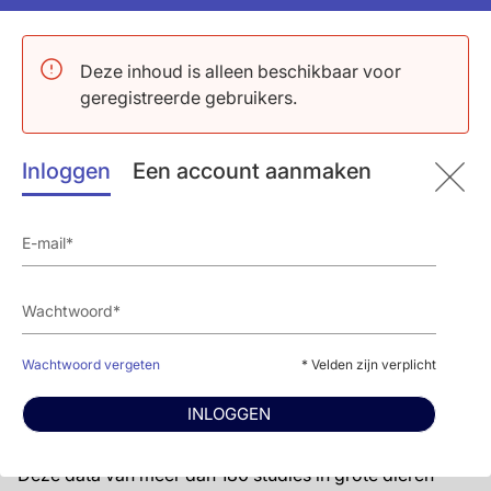
Medicijnklasse, als voorspeller van
effectiviteit voor IS/AAR en IS/LV, maar niet
mortaliteit. Leukotrienremmers en
Deze inhoud is alleen beschikbaar voor
celladhesiemolekuulremmers werkten het
geregistreerde gebruikers.
best.
Tijdpunt van eindpuntmeting, met minder
duidelijk effect van behandeling bij een later
Inloggen
Een account aanmaken
moment van bepaling van het effect.
Sekse van de dieren: voor zowel IS/AAR als
IS/LV werden grotere effecten gezien in
mannelijke dieren, ten opzichte van
vrouwelijke of gemengde populaties.
Tijdelijke occlusiemodellen lieten groteren
effecten zien op IS/LF dan permanente
occlusiemodellen.
Wachtwoord vergeten
* Velden zijn verplicht
INLOGGEN
Conclusie
Deze data van meer dan 180 studies in grote dieren