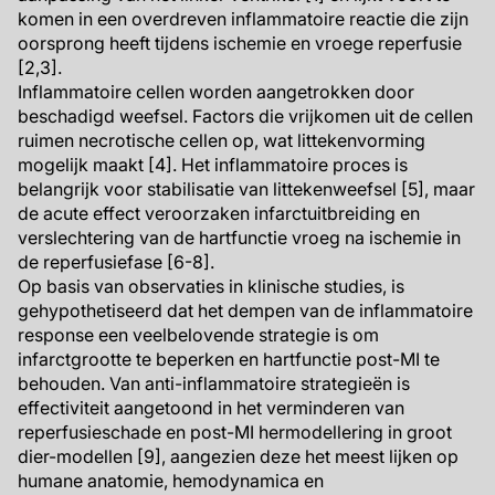
komen in een overdreven inflammatoire reactie die zijn
oorsprong heeft tijdens ischemie en vroege reperfusie
[2,3].
Inflammatoire cellen worden aangetrokken door
beschadigd weefsel. Factors die vrijkomen uit de cellen
ruimen necrotische cellen op, wat littekenvorming
mogelijk maakt [4]. Het inflammatoire proces is
belangrijk voor stabilisatie van littekenweefsel [5], maar
de acute effect veroorzaken infarctuitbreiding en
verslechtering van de hartfunctie vroeg na ischemie in
de reperfusiefase [6-8].
Op basis van observaties in klinische studies, is
gehypothetiseerd dat het dempen van de inflammatoire
response een veelbelovende strategie is om
infarctgrootte te beperken en hartfunctie post-MI te
behouden. Van anti-inflammatoire strategieën is
effectiviteit aangetoond in het verminderen van
reperfusieschade en post-MI hermodellering in groot
dier-modellen [9], aangezien deze het meest lijken op
humane anatomie, hemodynamica en