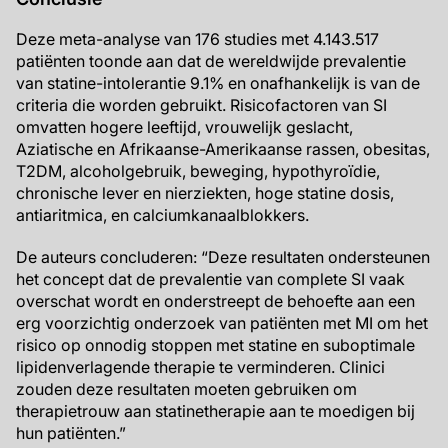
Deze meta-analyse van 176 studies met 4.143.517
patiënten toonde aan dat de wereldwijde prevalentie
van statine-intolerantie 9.1% en onafhankelijk is van de
criteria die worden gebruikt. Risicofactoren van SI
omvatten hogere leeftijd, vrouwelijk geslacht,
Aziatische en Afrikaanse-Amerikaanse rassen, obesitas,
T2DM, alcoholgebruik, beweging, hypothyroïdie,
chronische lever en nierziekten, hoge statine dosis,
antiaritmica, en calciumkanaalblokkers.
De auteurs concluderen: “Deze resultaten ondersteunen
het concept dat de prevalentie van complete SI vaak
overschat wordt en onderstreept de behoefte aan een
erg voorzichtig onderzoek van patiënten met MI om het
risico op onnodig stoppen met statine en suboptimale
lipidenverlagende therapie te verminderen. Clinici
zouden deze resultaten moeten gebruiken om
therapietrouw aan statinetherapie aan te moedigen bij
hun patiënten.”