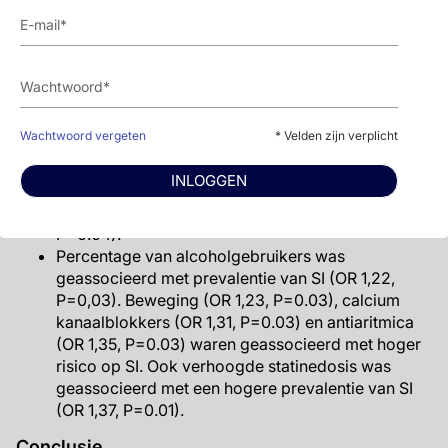
percentage deelnemers van Aziatisch en
Afrikaanse-Amerikaans ras (P<0,05 voor beide).
Positieve associaties tussen klinische factoren en
prevalentie van SI werden gevonden voor
obesitas (OR 1,30, P=0,02), diabetes (OR 1,26,
P=0,02), hypothyroïdie (OR 1,37, P=0,01),
Wachtwoord vergeten
* Velden zijn verplicht
chronische leverziekte (OR 1,24, P=0,03) en
chronisch nierfalen (OR 1,25, P=0,03). Een
INLOGGEN
negatieve associatie met SI werd gevonden voor
percentage patiënten met depressie (OR 0,88,
P=0.04).
Percentage van alcoholgebruikers was
geassocieerd met prevalentie van SI (OR 1,22,
P=0,03). Beweging (OR 1,23, P=0.03), calcium
kanaalblokkers (OR 1,31, P=0.03) en antiaritmica
(OR 1,35, P=0.03) waren geassocieerd met hoger
risico op SI. Ook verhoogde statinedosis was
geassocieerd met een hogere prevalentie van SI
(OR 1,37, P=0.01).
Conclusie