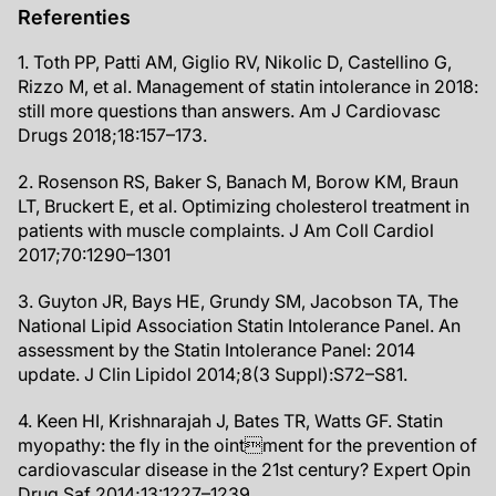
Referenties
1. Toth PP, Patti AM, Giglio RV, Nikolic D, Castellino G,
Rizzo M, et al. Management of statin intolerance in 2018:
still more questions than answers. Am J Cardiovasc
Drugs 2018;18:157–173.
2. Rosenson RS, Baker S, Banach M, Borow KM, Braun
LT, Bruckert E, et al. Optimizing cholesterol treatment in
patients with muscle complaints. J Am Coll Cardiol
2017;70:1290–1301
3. Guyton JR, Bays HE, Grundy SM, Jacobson TA, The
National Lipid Association Statin Intolerance Panel. An
assessment by the Statin Intolerance Panel: 2014
update. J Clin Lipidol 2014;8(3 Suppl):S72–S81.
4. Keen HI, Krishnarajah J, Bates TR, Watts GF. Statin
myopathy: the fly in the ointment for the prevention of
cardiovascular disease in the 21st century? Expert Opin
Drug Saf 2014;13:1227–1239.