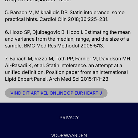
5. Banach M, Mikhailidis DP. Statin intolerance: some
practical hints. Cardiol Clin 2018;36:225–231.
6. Hozo SP, Djulbegovic B, Hozo I. Estimating the mean
and variance from the median, range, and the size of a
sample. BMC Med Res Methodol 2005;5:13.
7. Banach M, Rizzo M, Toth PP, Farnier M, Davidson MH,
Al-Rasadi K, et al. Statin intolerance: an attempt at a
unified definition. Position paper from an International
Lipid Expert Panel. Arch Med Sci 2015;11:1–23
VIND DIT ARTIKEL ONLINE OP EUR HEART J
PRIVACY
VOORWAARDEN