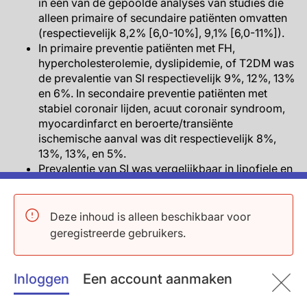
in één van de gepoolde analyses van studies die
alleen primaire of secundaire patiënten omvatten
(respectievelijk 8,2% [6,0-10%], 9,1% [6,0-11%]).
In primaire preventie patiënten met FH,
hypercholesterolemie, dyslipidemie, of T2DM was
de prevalentie van SI respectievelijk 9%, 12%, 13%
en 6%. In secondaire preventie patiënten met
stabiel coronair lijden, acuut coronair syndroom,
myocardinfarct en beroerte/transiënte
ischemische aanval was dit respectievelijk 8%,
13%, 13%, en 5%.
Prevalentie van SI was vergelijkbaar in lipofiele en
hydrofiele statines.
Risicofactoren van statine-intolerantie
Deze inhoud is alleen beschikbaar voor
geregistreerde gebruikers.
Leeftijd ≥65 jaar en vrouwelijk geslacht waren
geassocieerd met hoger risico op SI
(respectievelijk OR 1,31, 95%CI:1,22-1,45, P=0,04;
Inloggen
Een account aanmaken
OR 1,47, 95%CI:1,38-1,53, P=0,007).
Prevalentie van SI was geassocieerd met