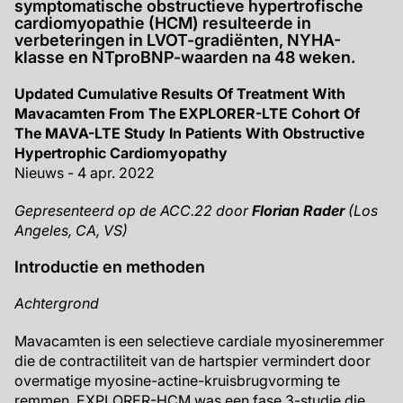
symptomatische obstructieve hypertrofische
cardiomyopathie (HCM) resulteerde in
verbeteringen in LVOT-gradiënten, NYHA-
klasse en NTproBNP-waarden na 48 weken.
Updated Cumulative Results Of Treatment With
Mavacamten From The EXPLORER-LTE Cohort Of
The MAVA-LTE Study In Patients With Obstructive
Hypertrophic Cardiomyopathy
Nieuws - 4 apr. 2022
Gepresenteerd op de ACC.22 door
Florian Rader
(Los
Angeles, CA, VS)
Introductie en methoden
Achtergrond
Mavacamten is een selectieve cardiale myosineremmer
die de contractiliteit van de hartspier vermindert door
overmatige myosine-actine-kruisbrugvorming te
remmen. EXPLORER-HCM was een fase 3-studie die