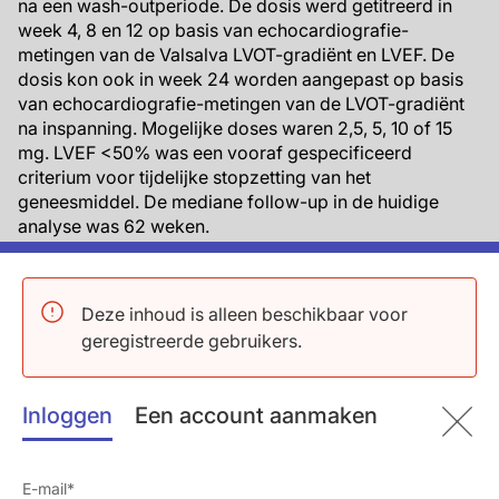
na een wash-outperiode. De dosis werd getitreerd in
week 4, 8 en 12 op basis van echocardiografie-
metingen van de Valsalva LVOT-gradiënt en LVEF. De
dosis kon ook in week 24 worden aangepast op basis
van echocardiografie-metingen van de LVOT-gradiënt
na inspanning. Mogelijke doses waren 2,5, 5, 10 of 15
mg. LVEF <50% was een vooraf gespecificeerd
criterium voor tijdelijke stopzetting van het
geneesmiddel. De mediane follow-up in de huidige
analyse was 62 weken.
Belangrijkste resultaten
Deze inhoud is alleen beschikbaar voor
Werkzaamheidsuitkomsten
geregistreerde gebruikers.
LVOT in rust en bij Valsalva verbeterden snel
binnen 4 weken na aanvang van de behandeling
met mavacamten. Deze verbetering hield aan tot
Inloggen
Een account aanmaken
84 weken (LVOT-gradiënt in rust: gemiddelde
verandering vanaf baseline in week 48: -35,6 [SD
32,6] mmHg en in week 84: -32,8 [SD 30,8]