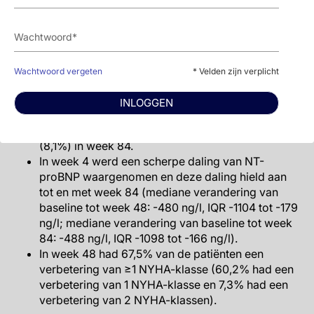
mmHg; LVOT-gradiënt bij Valsalva: gemiddelde
verandering vanaf baseline in week 48: -45,3 [SD
35,9] mmHg en in week 84: -46,4 [SD 35,8]
mmHg).
Er werd een verlaging van LVEF waargenomen.
Wachtwoord vergeten
* Velden zijn verplicht
Deze vermindering was verwacht en past bij het
bekende werkingsmechanisme van mavacamten.
INLOGGEN
De gemiddelde verandering (SD) in LVEF vanaf
baseline was -7,0% (8,3%) in week 48 en -9,0%
(8,1%) in week 84.
In week 4 werd een scherpe daling van NT-
proBNP waargenomen en deze daling hield aan
tot en met week 84 (mediane verandering van
baseline tot week 48: -480 ng/l, IQR -1104 tot -179
ng/l; mediane verandering van baseline tot week
84: -488 ng/l, IQR -1098 tot -166 ng/l).
In week 48 had 67,5% van de patiënten een
verbetering van ≥1 NYHA-klasse (60,2% had een
verbetering van 1 NYHA-klasse en 7,3% had een
verbetering van 2 NYHA-klassen).