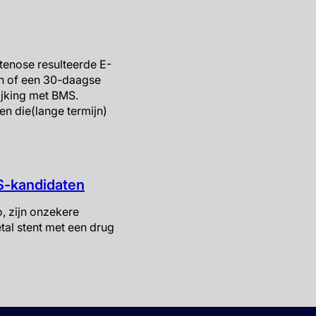
stenose resulteerde E-
n of een 30-daagse
lijking met BMS.
n die(lange termijn)
ES-kandidaten
, zijn onzekere
tal stent met een drug