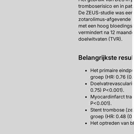
tromboserisico en in pati
De ZEUS-studie was een m
zotarolimus-afgevende E
met een hoog bloedings-
vermindert na 12 maanden
doelwitvaten (TVR).
Belangrijkste resul
Het primaire eindp
groep (HR: 0.76 (0.
Doelvatrevasculari
0.75) P<0.001).
Myocardinfarct tra
P<0.001).
Stent trombose (ze
groep (HR: 0.48 (0.
Het optreden van b