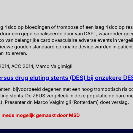
og risico op bloedingen of trombose of een laag risico op re
 door een gepersonaliseerde duur van DAPT, waaronder gee
sico van belangrijke cardiovasculaire adverse events in verge
ieuwe gouden standaard coronaire device worden in patiënte
en tolereren.
014, ACC 2014, Marco Valgimigli
ersus drug eluting stents (DES) bij onzekere D
nten, bijvoorbeeld degenen met een hoog trombotisch risico
ting stents. De ZEUS vergeleek in deze populatie de bare me
s). Presenter dr. Marco Valgimigli (Rotterdam) doet verslag.
t mede mogelijk gemaakt door MSD