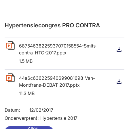
Hypertensiecongres PRO CONTRA
68754636225937070158554-Smits-
D
contra-HTC-2017.pptx
1.5 MB
44a6c636225940699081698-Van-
D
Montfrans-DEBAT-2017.pptx
11.3 MB
Datum
:
12/02/2017
Onderwerp(en)
:
Hypertensie 2017
Alles