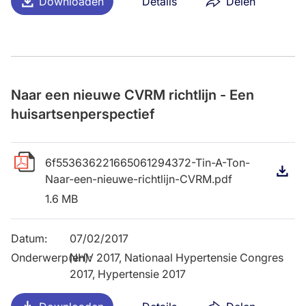
Downloaden
Details
Delen
Naar een nieuwe CVRM richtlijn - Een
huisartsenperspectief
6f553636221665061294372-Tin-A-Ton-
D
Naar-een-nieuwe-richtlijn-CVRM.pdf
1.6 MB
Datum
:
07/02/2017
Onderwerp(en)
NHV 2017, Nationaal Hypertensie Congres
:
2017, Hypertensie 2017