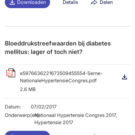
Downloaden
Details
Delen
Bloeddrukstreefwaarden bij diabetes
mellitus: lager of toch niet?
e5976636221673509455554-Serne-
D
NationaleHypertensieCongres.pdf
2.6 MB
Datum
:
07/02/2017
Onderwerp(en)
Nationaal Hypertensie Congres 2017,
:
Hypertensie 2017