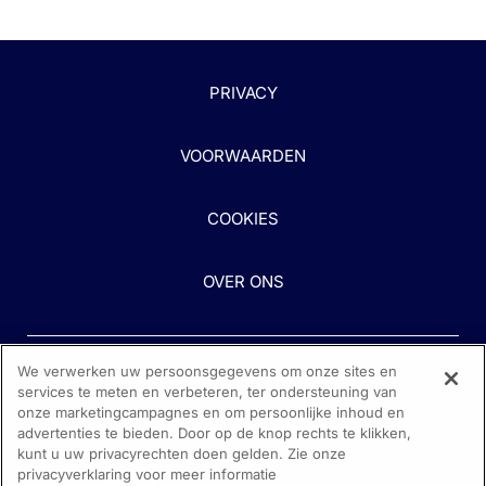
PRIVACY
VOORWAARDEN
COOKIES
OVER ONS
We verwerken uw persoonsgegevens om onze sites en
services te meten en verbeteren, ter ondersteuning van
onze marketingcampagnes en om persoonlijke inhoud en
advertenties te bieden. Door op de knop rechts te klikken,
kunt u uw privacyrechten doen gelden. Zie onze
Heeft u hulp nodig?
privacyverklaring voor meer informatie
Neem contact met ons op