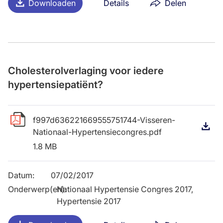
Downloaden
Details
Delen
Cholesterolverlaging voor iedere
hypertensiepatiënt?
f997d636221669555751744-Visseren-
D
Nationaal-Hypertensiecongres.pdf
1.8 MB
Datum
:
07/02/2017
Onderwerp(en)
Nationaal Hypertensie Congres 2017,
:
Hypertensie 2017