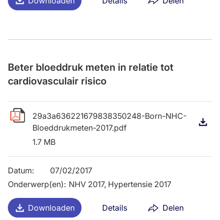
Downloaden
Details
Delen
Beter bloeddruk meten in relatie tot
cardiovasculair risico
29a3a636221679838350248-Born-NHC-
D
Bloeddrukmeten-2017.pdf
1.7 MB
Datum
:
07/02/2017
Onderwerp(en)
:
NHV 2017, Hypertensie 2017
Downloaden
Details
Delen