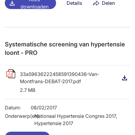
Details
Delen
downloaden
Systematische screening van hypertensie
loont - PRO
33a59636222458591390436-Van-
D
Montfrans-DEBAT-2017.pdf
2.7 MB
Datum
:
08/02/2017
Onderwerp(en)
Nationaal Hypertensie Congres 2017,
:
Hypertensie 2017