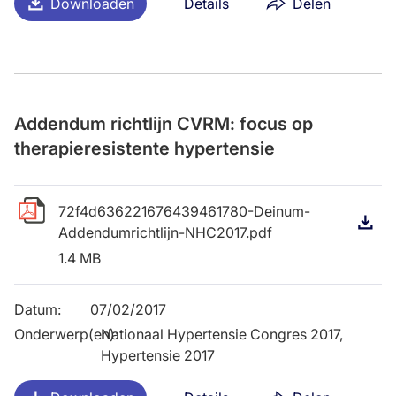
Downloaden
Details
Delen
Addendum richtlijn CVRM: focus op
therapieresistente hypertensie
72f4d636221676439461780-Deinum-
D
Addendumrichtlijn-NHC2017.pdf
1.4 MB
Datum
:
07/02/2017
Onderwerp(en)
Nationaal Hypertensie Congres 2017,
:
Hypertensie 2017