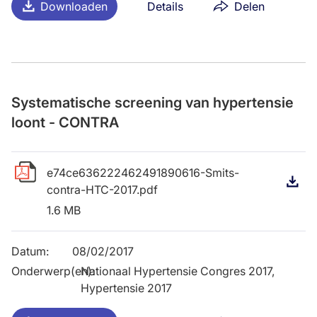
Downloaden
Details
Delen
Systematische screening van hypertensie
loont - CONTRA
e74ce636222462491890616-Smits-
D
contra-HTC-2017.pdf
1.6 MB
Datum
:
08/02/2017
Onderwerp(en)
Nationaal Hypertensie Congres 2017,
:
Hypertensie 2017