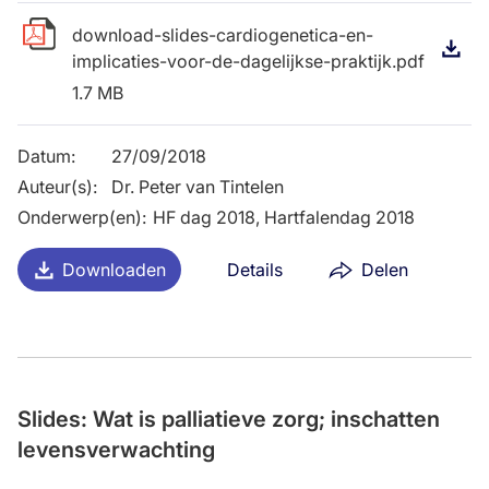
download-slides-cardiogenetica-en-
D
implicaties-voor-de-dagelijkse-praktijk.pdf
1.7 MB
Datum
:
27/09/2018
Auteur(s)
:
Dr. Peter van Tintelen
Onderwerp(en)
:
HF dag 2018, Hartfalendag 2018
Downloaden
Details
Delen
Slides: Wat is palliatieve zorg; inschatten
levensverwachting