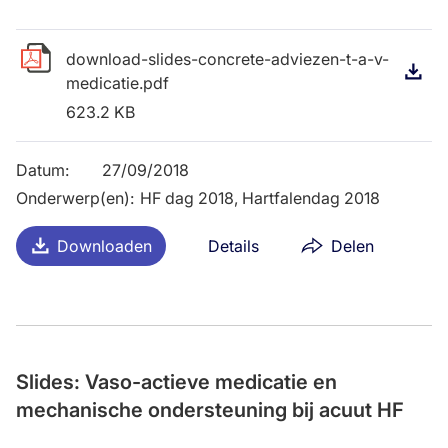
download-slides-concrete-adviezen-t-a-v-
D
medicatie.pdf
623.2 KB
Datum
:
27/09/2018
Onderwerp(en)
:
HF dag 2018, Hartfalendag 2018
Downloaden
Details
Delen
Slides: Vaso-actieve medicatie en
mechanische ondersteuning bij acuut HF