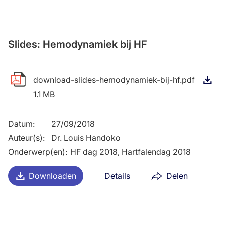
Slides: Hemodynamiek bij HF
download-slides-hemodynamiek-bij-hf.pdf
D
1.1 MB
Datum
:
27/09/2018
Auteur(s)
:
Dr. Louis Handoko
Onderwerp(en)
:
HF dag 2018, Hartfalendag 2018
Downloaden
Details
Delen