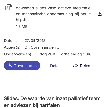
download-slides-vaso-actieve-medicatie-
en-mechanische-ondersteuning-bij-acuut-
D
hf.pdf
1.3 MB
Datum
:
27/09/2018
Auteur(s)
:
Dr. Corstiaan den Uijl
Onderwerp(en)
:
HF dag 2018, Hartfalendag 2018
Downloaden
Details
Delen
Slides: De waarde van inzet palliatief team
en adviezen bij hartfalen