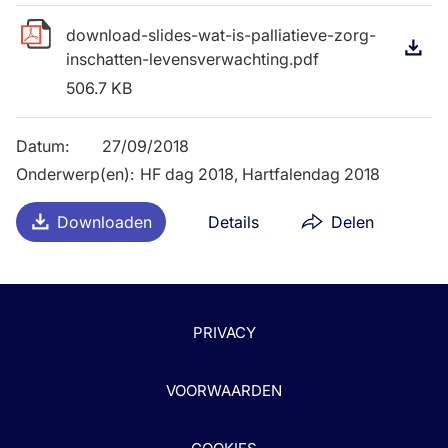
download-slides-wat-is-palliatieve-zorg-
D
inschatten-levensverwachting.pdf
506.7 KB
Datum
:
27/09/2018
Onderwerp(en)
:
HF dag 2018, Hartfalendag 2018
Downloaden
Details
Delen
PRIVACY
VOORWAARDEN