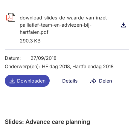
download-slides-de-waarde-van-inzet-
palliatief-team-en-adviezen-bij-
D
hartfalen.pdf
290.3 KB
Datum
:
27/09/2018
Onderwerp(en)
:
HF dag 2018, Hartfalendag 2018
Downloaden
Details
Delen
Slides: Advance care planning