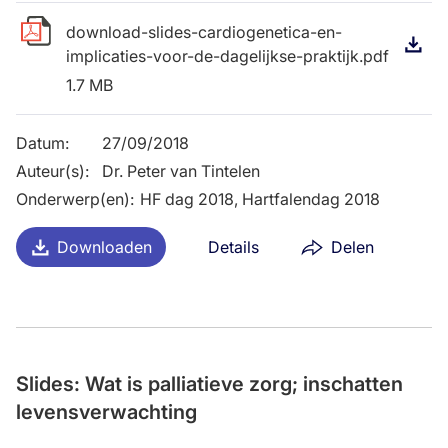
download-slides-cardiogenetica-en-
D
implicaties-voor-de-dagelijkse-praktijk.pdf
1.7 MB
Datum
:
27/09/2018
Auteur(s)
:
Dr. Peter van Tintelen
Onderwerp(en)
:
HF dag 2018, Hartfalendag 2018
Downloaden
Details
Delen
Slides: Wat is palliatieve zorg; inschatten
levensverwachting