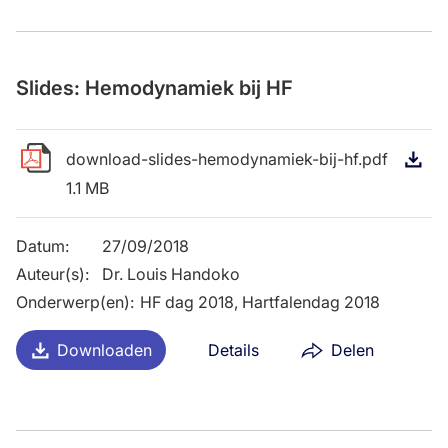
Slides: Hemodynamiek bij HF
download-slides-hemodynamiek-bij-hf.pdf
D
1.1 MB
Datum
:
27/09/2018
Auteur(s)
:
Dr. Louis Handoko
Onderwerp(en)
:
HF dag 2018, Hartfalendag 2018
Downloaden
Details
Delen