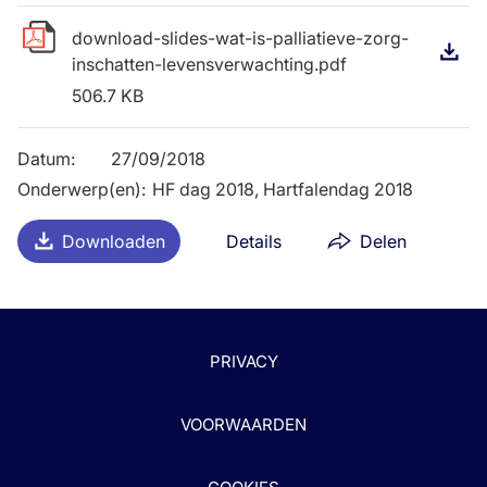
download-slides-wat-is-palliatieve-zorg-
D
inschatten-levensverwachting.pdf
506.7 KB
Datum
:
27/09/2018
Onderwerp(en)
:
HF dag 2018, Hartfalendag 2018
Downloaden
Details
Delen
PRIVACY
VOORWAARDEN