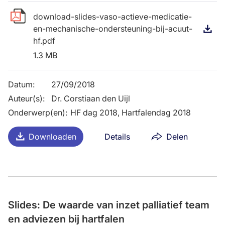
download-slides-vaso-actieve-medicatie-
en-mechanische-ondersteuning-bij-acuut-
D
hf.pdf
1.3 MB
Datum
:
27/09/2018
Auteur(s)
:
Dr. Corstiaan den Uijl
Onderwerp(en)
:
HF dag 2018, Hartfalendag 2018
Downloaden
Details
Delen
Slides: De waarde van inzet palliatief team
en adviezen bij hartfalen