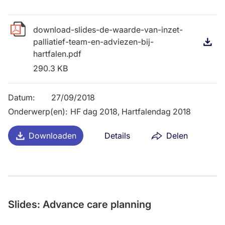
download-slides-de-waarde-van-inzet-
palliatief-team-en-adviezen-bij-
D
hartfalen.pdf
290.3 KB
Datum
:
27/09/2018
Onderwerp(en)
:
HF dag 2018, Hartfalendag 2018
Downloaden
Details
Delen
Slides: Advance care planning