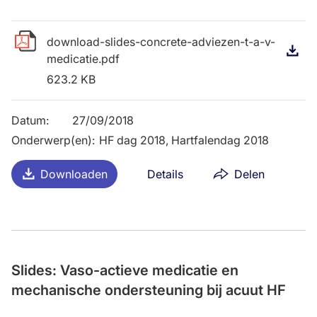
download-slides-concrete-adviezen-t-a-v-
D
medicatie.pdf
623.2 KB
Datum
:
27/09/2018
Onderwerp(en)
:
HF dag 2018, Hartfalendag 2018
Downloaden
Details
Delen
Slides: Vaso-actieve medicatie en
mechanische ondersteuning bij acuut HF