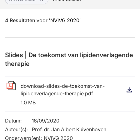
4
Resultaten
voor
'
NVIVG 2020
'
Slides | De toekomst van lipidenverlagende
therapie
download-slides-de-toekomst-van-
D
lipidenverlagende-therapie.pdf
1.0 MB
Datum
:
16/09/2020
Auteur(s)
:
Prof. dr. Jan Albert Kuivenhoven
Onderwerp(en)
:
NVIVG 2020