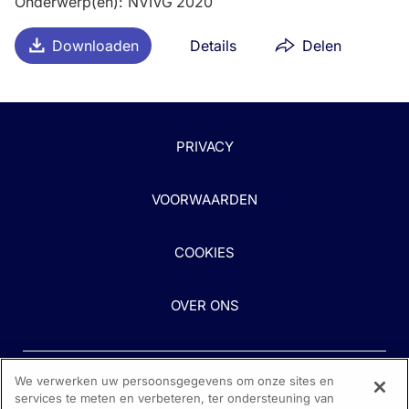
Onderwerp(en)
:
NVIVG 2020
Downloaden
Details
Delen
PRIVACY
VOORWAARDEN
COOKIES
OVER ONS
We verwerken uw persoonsgegevens om onze sites en
services te meten en verbeteren, ter ondersteuning van