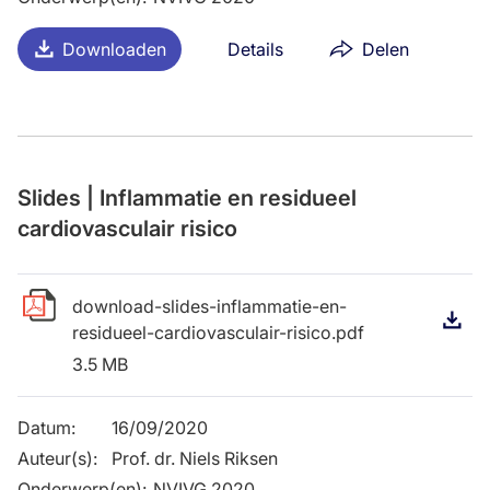
Downloaden
Details
Delen
Slides | Inflammatie en residueel
cardiovasculair risico
download-slides-inflammatie-en-
D
residueel-cardiovasculair-risico.pdf
3.5 MB
Datum
:
16/09/2020
Auteur(s)
:
Prof. dr. Niels Riksen
Onderwerp(en)
:
NVIVG 2020