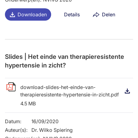
Downloaden
Details
Delen
Slides | Het einde van therapieresistente
hypertensie in zicht?
download-slides-het-einde-van-
D
therapieresistente-hypertensie-in-zicht.pdf
4.5 MB
Datum
:
16/09/2020
Auteur(s)
:
Dr. Wilko Spiering