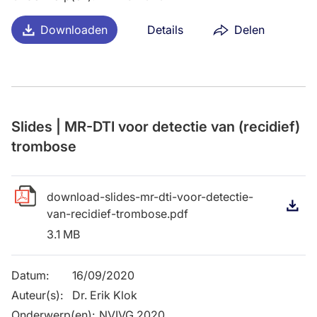
Downloaden
Details
Delen
Slides | MR-DTI voor detectie van (recidief)
trombose
download-slides-mr-dti-voor-detectie-
D
van-recidief-trombose.pdf
3.1 MB
Datum
:
16/09/2020
Auteur(s)
:
Dr. Erik Klok
Onderwerp(en)
:
NVIVG 2020