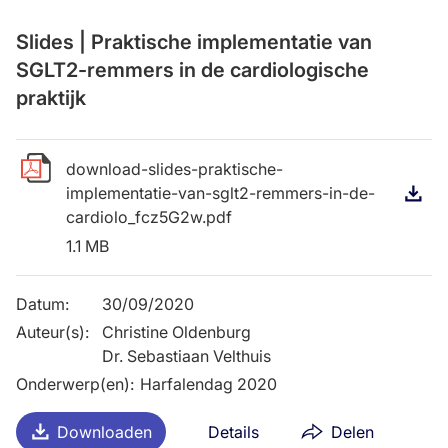
Slides | Praktische implementatie van
SGLT2-remmers in de cardiologische
praktijk
download-slides-praktische-
implementatie-van-sglt2-remmers-in-de-
D
cardiolo_fcz5G2w.pdf
1.1 MB
Datum
:
30/09/2020
Auteur(s)
:
Christine Oldenburg

Dr. Sebastiaan Velthuis
Onderwerp(en)
:
Harfalendag 2020
Downloaden
Details
Delen