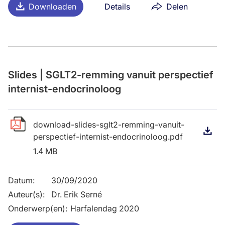
Downloaden
Details
Delen
Slides | SGLT2-remming vanuit perspectief
internist-endocrinoloog
download-slides-sglt2-remming-vanuit-
D
perspectief-internist-endocrinoloog.pdf
1.4 MB
Datum
:
30/09/2020
Auteur(s)
:
Dr. Erik Serné
Onderwerp(en)
:
Harfalendag 2020