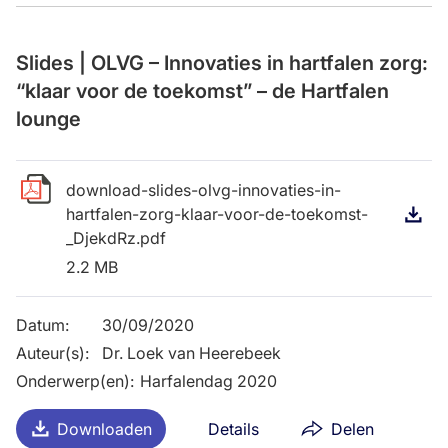
Slides | OLVG – Innovaties in hartfalen zorg:
“klaar voor de toekomst” – de Hartfalen
lounge
download-slides-olvg-innovaties-in-
hartfalen-zorg-klaar-voor-de-toekomst-
D
_DjekdRz.pdf
2.2 MB
Datum
:
30/09/2020
Auteur(s)
:
Dr. Loek van Heerebeek
Onderwerp(en)
:
Harfalendag 2020
Downloaden
Details
Delen