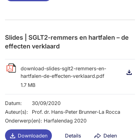
Slides | SGLT2-remmers en hartfalen – de
effecten verklaard
download-slides-sglt2-remmers-en-
D
hartfalen-de-effecten-verklaard.pdf
1.7 MB
Datum
:
30/09/2020
Auteur(s)
:
Prof. dr. Hans-Peter Brunner-La Rocca
Onderwerp(en)
:
Harfalendag 2020
Downloaden
Details
Delen