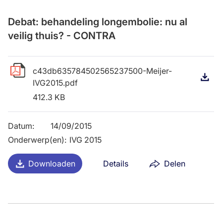
Debat: behandeling longembolie: nu al
veilig thuis? - CONTRA
c43db635784502565237500-Meijer-
D
IVG2015.pdf
412.3 KB
Datum
:
14/09/2015
Onderwerp(en)
:
IVG 2015
Downloaden
Details
Delen