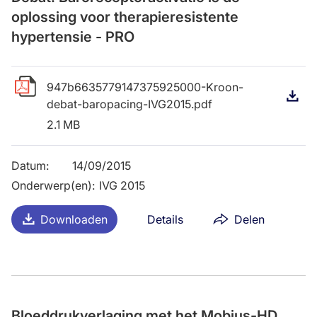
oplossing voor therapieresistente
hypertensie - PRO
947b6635779147375925000-Kroon-
D
debat-baropacing-IVG2015.pdf
2.1 MB
Datum
:
14/09/2015
Onderwerp(en)
:
IVG 2015
Downloaden
Details
Delen
Bloeddrukverlaging met het Mobius-HD