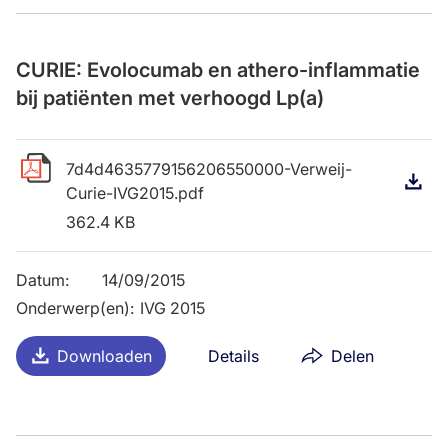
CURIE: Evolocumab en athero-inflammatie
bij patiënten met verhoogd Lp(a)
7d4d4635779156206550000-Verweij-
D
Curie-IVG2015.pdf
362.4 KB
Datum
:
14/09/2015
Onderwerp(en)
:
IVG 2015
Downloaden
Details
Delen