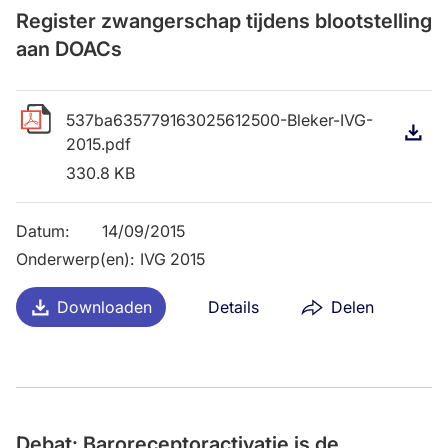
Register zwangerschap tijdens blootstelling
aan DOACs
537ba635779163025612500-Bleker-IVG-
D
2015.pdf
330.8 KB
Datum
:
14/09/2015
Onderwerp(en)
:
IVG 2015
Downloaden
Details
Delen
Debat: Baroreceptoractivatie is de