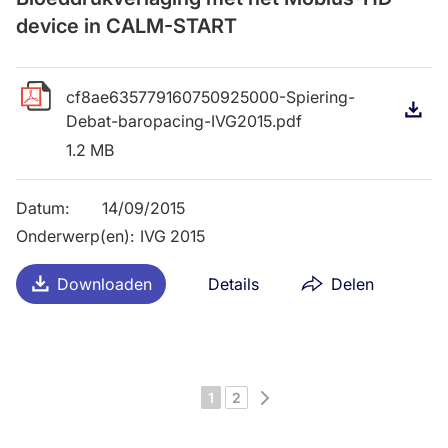
device in CALM-START
cf8ae635779160750925000-Spiering-
D
Debat-baropacing-IVG2015.pdf
1.2 MB
Datum
:
14/09/2015
Onderwerp(en)
:
IVG 2015
Downloaden
Details
Delen
Volgende
1
2