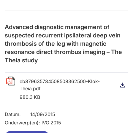
Advanced diagnostic management of
suspected recurrent ipsilateral deep vein
thrombosis of the leg with magnetic
resonance direct thrombus imaging – The
Theia study
eb879635784508508362500-Klok-
D
Theia.pdf
980.3 KB
Datum
:
14/09/2015
Onderwerp(en)
:
IVG 2015