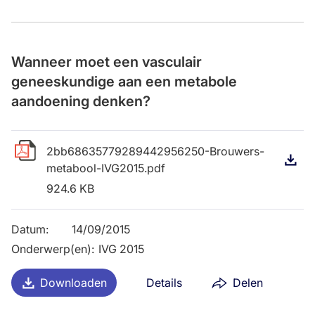
Wanneer moet een vasculair
geneeskundige aan een metabole
aandoening denken?
2bb68635779289442956250-Brouwers-
D
metabool-IVG2015.pdf
924.6 KB
Datum
:
14/09/2015
Onderwerp(en)
:
IVG 2015
Downloaden
Details
Delen