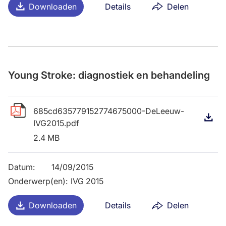
Downloaden
Details
Delen
Young Stroke: diagnostiek en behandeling
685cd635779152774675000-DeLeeuw-
D
IVG2015.pdf
2.4 MB
Datum
:
14/09/2015
Onderwerp(en)
:
IVG 2015
Downloaden
Details
Delen