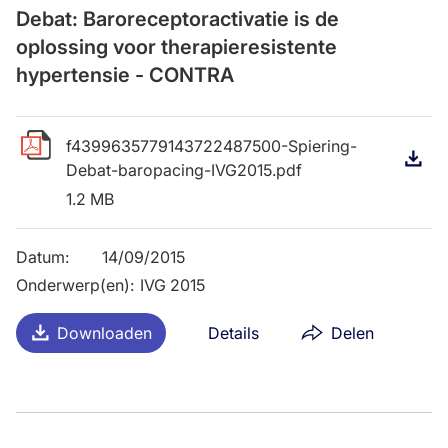
Debat: Baroreceptoractivatie is de
oplossing voor therapieresistente
hypertensie - CONTRA
f4399635779143722487500-Spiering-
D
Debat-baropacing-IVG2015.pdf
1.2 MB
Datum
:
14/09/2015
Onderwerp(en)
:
IVG 2015
Downloaden
Details
Delen