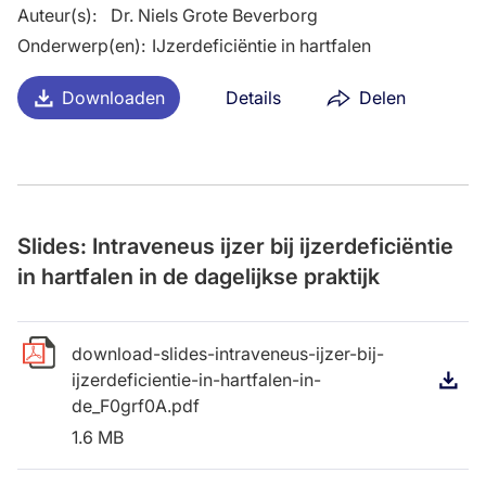
Auteur(s)
:
Dr. Niels Grote Beverborg
Onderwerp(en)
:
IJzerdeficiëntie in hartfalen
Downloaden
Details
Delen
Slides: Intraveneus ijzer bij ijzerdeficiëntie
in hartfalen in de dagelijkse praktijk
download-slides-intraveneus-ijzer-bij-
ijzerdeficientie-in-hartfalen-in-
D
de_F0grf0A.pdf
1.6 MB