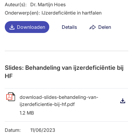
Auteur(s)
:
Dr. Martijn Hoes
Onderwerp(en)
:
IJzerdeficiëntie in hartfalen
Downloaden
Details
Delen
Slides: Behandeling van ijzerdeficiëntie bij
HF
download-slides-behandeling-van-
D
ijzerdeficientie-bij-hf.pdf
1.2 MB
Datum
:
11/06/2023