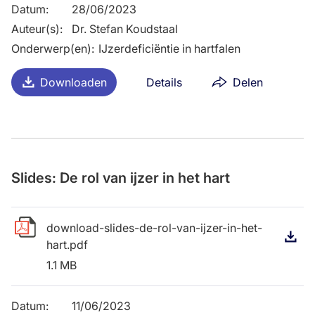
Datum
:
28/06/2023
Auteur(s)
:
Dr. Stefan Koudstaal
Onderwerp(en)
:
IJzerdeficiëntie in hartfalen
Downloaden
Details
Delen
Slides: De rol van ijzer in het hart
download-slides-de-rol-van-ijzer-in-het-
D
hart.pdf
1.1 MB
Datum
:
11/06/2023