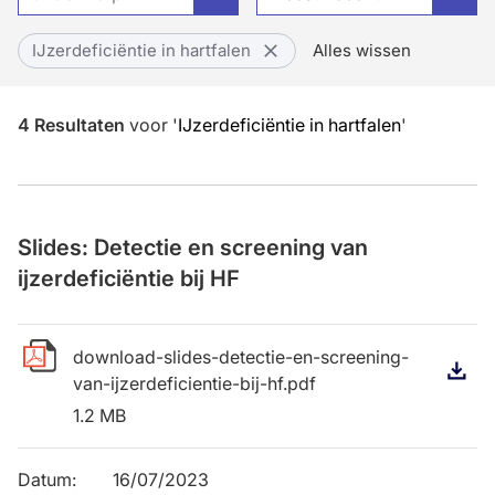
IJzerdeficiëntie in hartfalen
Alles wissen
4
Resultaten
voor
'
IJzerdeficiëntie in hartfalen
'
Slides: Detectie en screening van
ijzerdeficiëntie bij HF
download-slides-detectie-en-screening-
D
van-ijzerdeficientie-bij-hf.pdf
1.2 MB
Datum
:
16/07/2023