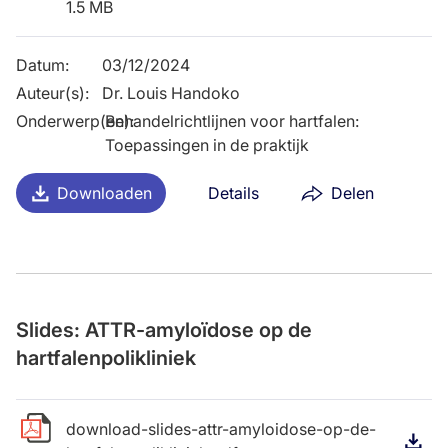
1.5 MB
Datum
:
03/12/2024
Auteur(s)
:
Dr. Louis Handoko
Onderwerp(en)
Behandelrichtlijnen voor hartfalen:
:
Toepassingen in de praktijk
Downloaden
Details
Delen
Slides: ATTR-amyloïdose op de
hartfalenpolikliniek
download-slides-attr-amyloidose-op-de-
D