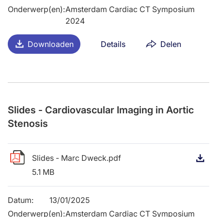
Onderwerp(en)
:
Amsterdam Cardiac CT Symposium
2024
Downloaden
Details
Delen
Slides - Cardiovascular Imaging in Aortic
Stenosis
Slides - Marc Dweck.pdf
D
5.1 MB
Datum
:
13/01/2025
Onderwerp(en)
:
Amsterdam Cardiac CT Symposium