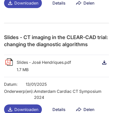
Downloaden
Details
Delen
Slides - CT imaging in the CLEAR-CAD trial:
changing the diagnostic algorithms
Slides - José Hendriques.pdf
D
1.7 MB
Datum
:
13/01/2025
Onderwerp(en)
:
Amsterdam Cardiac CT Symposium
2024
Downloaden
Details
Delen