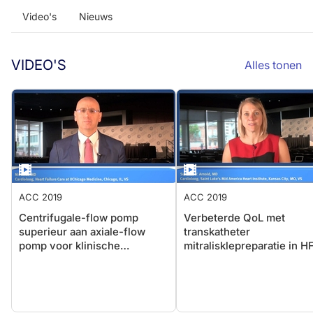
Video's
Nieuws
VIDEO'S
Alles tonen
ACC 2019
ACC 2019
Centrifugale-flow pomp
Verbeterde QoL met
superieur aan axiale-flow
transkatheter
pomp voor klinische
mitralisklepreparatie in H
uitkomsten in gevorderd HF
patiënten met secundaire
mitrale regurgitatie