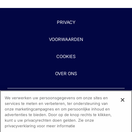
Nieuws - 21 mrt. 2019
Mitral Regurgitation After
Introductie en methoden
MitraClip Implantation in
Patients with Heart Failure and
Nieuws - 20 mrt. 2019
PRIVACY
Secondary Mitral Regurgitation:
Primary Results of the Inten
Echocardiographic Outcomes
versus Standard Ambulator
VOORWAARDEN
from the COA...
Blood Pressure Lowering to
Lessen Functional Decline in
Elderly Trial (INFINITY)
COOKIES
Gepresenteer...
OVER ONS
We verwerken uw persoonsgegevens om onze sites en
services te meten en verbeteren, ter ondersteuning van
onze marketingcampagnes en om persoonlijke inhoud en
advertenties te bieden. Door op de knop rechts te klikken,
kunt u uw privacyrechten doen gelden. Zie onze
Heeft u hulp nodig?
privacyverklaring voor meer informatie
Neem contact met ons op