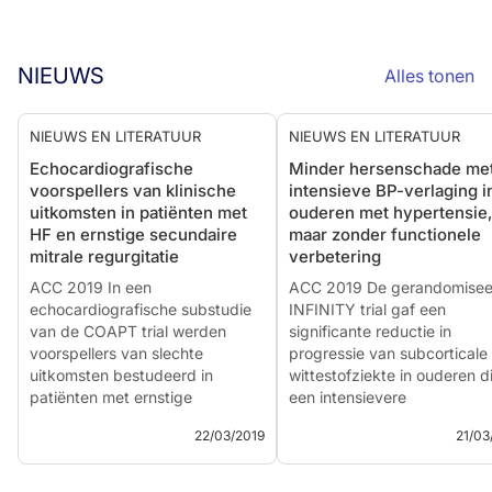
NIEUWS
Alles tonen
NIEUWS EN LITERATUUR
NIEUWS EN LITERATUUR
Echocardiografische
Minder hersenschade me
voorspellers van klinische
intensieve BP-verlaging i
uitkomsten in patiënten met
ouderen met hypertensie,
HF en ernstige secundaire
maar zonder functionele
mitrale regurgitatie
verbetering
ACC 2019 In een
ACC 2019 De gerandomisee
echocardiografische substudie
INFINITY trial gaf een
van de COAPT trial werden
significante reductie in
voorspellers van slechte
progressie van subcorticale
uitkomsten bestudeerd in
wittestofziekte in ouderen d
patiënten met ernstige
een intensievere
secundaire mitrale regurgitatie.
bloeddrukverlagende therap
22/03/2019
21/03
ontvangen, maar mobiliteit 
Introductie en methoden
cognitieve functie waren nie
verbeterd.