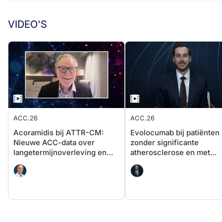
VIDEO'S
ACC.26
ACC.26
Acoramidis bij ATTR-CM:
Evolocumab bij patiënten
Nieuwe ACC-data over
zonder significante
langetermijnoverleving en
atherosclerose en met
ziektestabilisatie
diabetes: een cardiologis
perspectief op VESALIU