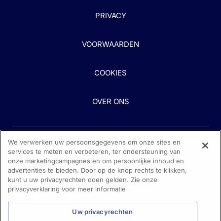
PRIVACY
VOORWAARDEN
COOKIES
OVER ONS
We verwerken uw persoonsgegevens om onze sites en
services te meten en verbeteren, ter ondersteuning van
onze marketingcampagnes en om persoonlijke inhoud en
advertenties te bieden. Door op de knop rechts te klikken,
kunt u uw privacyrechten doen gelden. Zie onze
Heeft u hulp nodig?
privacyverklaring voor meer informatie
Neem contact met ons op
Uw privacyrechten