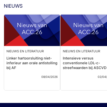
NIEUWS
NIEUWS EN LITERATUUR
NIEUWS EN LITERATUUR
Linker hartoorsluiting niet-
Intensieve versus
inferieur aan orale antistolling
conventionele LDL-c-
bij AF
streefwaarden bij ASCVD
08/04/2026
02/04