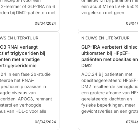
ntific Session door:
al recepten voor een
Steven
of nieuw MI bij patiënten me
en
2-remmer of GLP-1RA na 6
- Cleveland, OH,...
een acuut MI en LVEF ≥50
den bij DM2-patiënten met
vergeleken met geen
hoger CV- en/of nierrisico
bètablokkerbehandeling.
08/04/2024
08/04
eleken met een aanpak
bij eerst voorlichting werd
Long-term Beta-blocker
ven, gevolgd door medi...
Treatment After Acute
WS EN LITERATUUR
NIEUWS EN LITERATUUR
Myocardial Infarction And
C3 RNAi verlaagt
GLP-1RA verbetert klinis
Diabetes Remote
Preserved Left Ventricular
ctief triglyceriden bij
uitkomsten bij HFpEF-
rvention To Improve Use Of
Ejection Fraction – The RE
ënten met ernstige
patiënten met obesitas en
ence-based Medications
AMI Trial
rtriglyceridemie
DM2
ve) Study: A Randomized
uation Of A Team-based
24 In een fase 2b-studie
Nieuws - 8 apr. 2024
ACC.24 Bij patiënten met
te Education And
lteerde het RNAi-
Gepresenteerd bij de ACC.
obesitasgerelateerd HFpEF 
cation Management
apeuticum plozasiran in
Scientific Ses...
DM2 resulteerde semaglutid
ram To Reduce Cv And...
aagde niveaus van
een grotere afname van HF
lyceriden, APOC3, remnant
gerelateerde klachten en
esterol en verhoogde
fysieke beperkingen, meer
aus van HDL-c voor alle
gewichtsverlies en een grot
s na 24 weken bij patiënten
verbetering van de
08/04/2024
07/04
ernstige
inspanningsfunctie na 52 w
rcholesterolemie. Het
dan placebo.
gheids- en