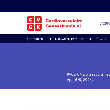
AGEN
Startpagina
Nieuws en literatuur
ACC.24
PACE-CME.org reports news
April 6-8, 2024.