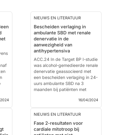
NIEUWS EN LITERATUUR
leen
Bescheiden verlaging in
d
ambulante SBD met renale
met
denervatie in de
aanwezigheid van
antihypertensiva
vens
ACC.24 In de Target BP I-studie
naf
was alcohol-gemedieerde renale
ten
denervatie geassocieerd met
n
een bescheiden verlaging in 24-
e
uurs ambulante SBD na 3
maanden bij patiënten met
ongecontroleerde hypertensie
/2024
16/04/2024
heid
ondanks antihypertensiva
vergeleken met
rd
schijnprocedure. Er was geen
NIEUWS EN LITERATUUR
verschil in poliklinische BD t...
Fase 2-resultaten voor
gt
cardiale mitotroop bij
Effect Of Alcohol-mediated