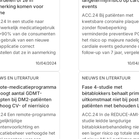
rdelen of ze in
langetermijnrisico op card
arsen in Patients With
Monotherapy After PCI in A
merking komen voor
events
lial Chylomicronemia
Coronary Syndromes: Princi
ine
rome – The Balance trial
Results From the Double-bli
ACC.24 Bij patiënten met
24 In een studie naar
Placebo-controlled ULTIMA
kwetsbare coronaire plaque
ws - 17 apr. 2024
werkelijk medicatiegebruik
DAPT Trial
zonder flowbeperking
esenteerd bij de ACC.24
>90% van de consumenten
verminderde preventieve P
tific Session do...
 gebruik van een nieuwe
Nieuws - 17 apr. 2024
het risico op majeure nadeli
pplicatie correct
Gepresenteerd bij de ACC.
cardiale events gedurende 
stellen dat ze in aanmerking
Sc...
follow-up van 7 jaar, vergel
en voor laaggedoseerd
met alleen optimale medisc
10/04/2024
10/04
vastatine zonder recept.
behandeling.
 therapie was in het
meen veilig en leidde tot
Preventive PCI or Medical
WS EN LITERATUUR
NIEUWS EN LITERATUUR
LDL-c-verlaging va...
Therapy Alone For
ote-medicatieprogramma
Fase 4-studie met
Atherosclerotic Coronary
oogt aantal GDMT-
bètablokkers behaalt prim
omes After Technology
Vulnerable Plaques
pten bij DM2-patiënten
uitkomstmaat niet bij pos
sted Nonprescription
hoog CV- of nierrisico
patiënten met behouden 
vastatin Administration:
Nieuws - 10 apr. 2024
TACTiC Trial
24 Een remote-programma
Gepresenteerd bij de ACC.
ACC.24 In de REDUCE-AMI
elijktijdige
Scientific Session door:
studie leidde langdurige
Seu
ws - 10 apr. 2024
ëntenvoorlichting en
Jung Park
bètablokkerbehandeling niet
- Seoul, Zuid-Kor
esenteerd bij de ACC.24
catiebeheer verhoogde het
Intr...
een lager risico op totale ste