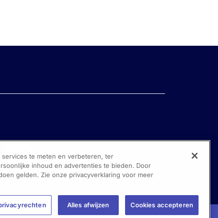
n
Comparison of an “Inclisiran
With
First” Strategy With Usual Care
in Patients With Atherosclerotic
s:
Cardiovascular Disease: Results
-
From the VICTORION-INITIATE
Randomized Trial
Nieuws - 7 apr. 2024
Gepresente...
ervices te meten en verbeteren, ter
oonlijke inhoud en advertenties te bieden. Door
 doen gelden. Zie onze privacyverklaring voor meer
privacyrechten
Alles afwijzen
Cookies accepteren