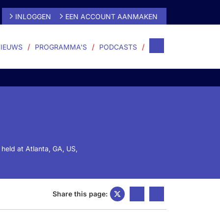
INLOGGEN
EEN ACCOUNT AANMAKEN
IEUWS
PROGRAMMA'S
PODCASTS
held at Atlanta, GA, US,
Share this page: