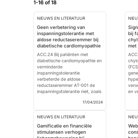
1-16 of 18
NIEUWS EN LITERATUUR
NIEU
Geen verbetering van
Sign
inspanningstolerantie met
bij f
aldose reductaseremmer bij
chy
diabetische cardiomyopathie
met
ACC.24 Bij patiënten met
ACC.
diabetische cardiomyopathie en
chyl
verminderde
(FCS
inspanningstolerantie
gene
verbeterde de aldose
hype
reductaseremmer AT-001 de
vero
inspanningstolerantie niet, zoals
en v
gemeten door verandering in
olig
17/04/2024
piek VO₂, in vergelijking met
teg
placebo.
olez
deze
NIEUWS EN LITERATUUR
NIEU
A Selective Aldose Reductase
Gamificatie en financiële
Weba
Inhibitor for the Treatment of
A Ra
stimulansen verhogen
cons
Diabetic Cardiomyopathy –
Cont