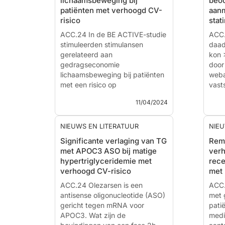
lichaamsbeweging bij
beoo
Primary Results of the Phase 3
Olez
patiënten met verhoogd CV-
aan
Randomized Controlled ARISE-
Fami
risico
stat
HF Study
Synd
ACC.24 In de BE ACTIVE-studie
ACC.
Nieuws - 17 apr. 2024
stimuleerden stimulansen
Nieu
daad
Gepresenteerd bij de ACC.2...
gerelateerd aan
Gepr
kon 
gedragseconomie
Scien
door
lichaamsbeweging bij patiënten
weba
met een risico op
vast
cardiovasculaire events
kwam
11/04/2024
gedurende een
rosu
interventieperiode van 12
Deze
maanden.
alge
NIEUWS EN LITERATUUR
NIEU
een 
Significante verlaging van TG
Rem
Effect of Gamification, Financial
met APOC3 ASO bij matige
verh
Incentives or Both Combined to
Outc
hypertriglyceridemie met
rece
Increase Physical Activity
Assi
verhoogd CV-risico
met 
Among Patients With Elevated
Rosu
Risk For Major Adverse
ACC.24 Olezarsen is een
The 
ACC.
Cardiovascular Events. The Be
antisense oligonucleotide (ASO)
met g
Active Randomized Clinical...
gericht tegen mRNA voor
Nieu
pati
APOC3. Wat zijn de
Gepr
medi