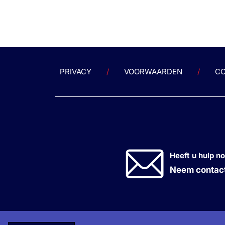
Antihypertensive in Patients
verd
With Inadequately Controlled
p...
Hypertension: Primary Results
From the Phase 2 Kardia-2
Ploz
Study
Inve
Ther
Nieuws - 8 apr. 2024
Prof
PRIVACY
VOORWAARDEN
CO
...
Redu
Trigl
With
Hype
SHAS
Heeft u hulp n
Neem contact