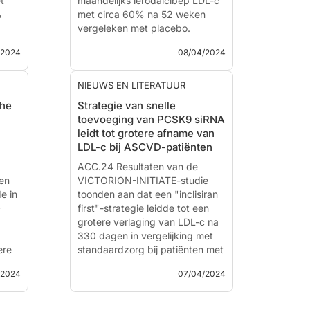
t
maandelijks lerodalcibep LDL-c
%
met circa 60% na 52 weken
vergeleken met placebo.
Ongeveer 90% van de
/2024
08/04/2024
patiënten met lerodalcibep
voldeed aan de nieuwe, strenge
ESC-streefwaarden. Het
NIEUWS EN LITERATUUR
geneesmiddel wer...
che
Strategie van snelle
toevoeging van PCSK9 siRNA
DUCE-
Randomized, Double-blind,
leidt tot grotere afname van
Placebo-controlled, Phase 3,
LDL-c bij ASCVD-patiënten
Study to Evaluate Lerodalcibep
Long-term Efficacy and Safety
ACC.24 Resultaten van de
24
en
in Patients With, or at Very-high
VICTORION-INITIATE-studie
e in
or High Risk, For Cardiovascular
toonden aan dat een "inclisiran
-
Disease on Stable...
first"-strategie leidde tot een
grotere verlaging van LDL-c na
330 dagen in vergelijking met
ere
standaardzorg bij patiënten met
ASCVD die waren geïncludeerd
/2024
07/04/2024
eken
in representatieve klinische
settings in de VS.