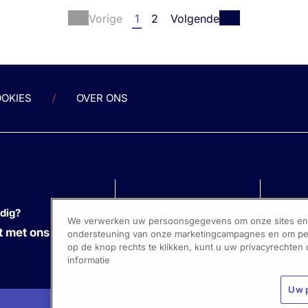
raagbaarheidsprofiel van
Once-weekly Semaglutide I
Vorige
1
2
Volgende
Patients With Heart Failure 
Preserved Ejection Fraction,
asiran (ARO-APOC3, an
Obesity And Type 2 Diabete
stigational RNAi
Main Results From The Step
apeutic, Demonstrates
hfpef Dm Trial
ound and Durable
OKIES
OVER ONS
ctions in APOC3 and
Nieuws - 7 apr. 2024
ycerides (TG) in Patients
Gepresenteerd bij de ...
 Severe
rtriglyceridemia (SHTG)-
TA-2 F...
odig?
We verwerken uw persoonsgegevens om onze sites en s
 met ons op
ondersteuning van onze marketingcampagnes en om pers
op de knop rechts te klikken, kunt u uw privacyrechten
informatie
Uw 