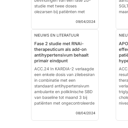
bevindingen van een fase 2b-
Scie
aant
studie met twee doses
Niss
SGLT
olezarsen bij patiënten met
maan
overwegend matige
een 
09/04/2024
hypertriglyceridemie en een
verg
verhoogd CV-risico?
waar
gege
NIEUWS EN LITERATUUR
NIEU
Efficacy and Safety Of
Fase 2 studie met RNAi-
APO
Olezarsen In Patients With
The 
therapeuticum als add-on
effe
Hypertriglyceridemia And High
Inte
antihypertensivum behaalt
pati
Cardiovascular Risk: Primary
Evid
primair eindpunt
hype
Results Of the BRIDGE -TIMI
(dri
73a Trial
ACC.24 In KARDIA-2 verlaagde
Eval
ACC.
een enkele dosis van zilebesiran
Remo
resu
Nieuws - 9 apr. 2024
in combinatie met een
Medi
ther
Gepresenteerd bij de ACC.24
standaard antihypertensivum
Prog
verl
Scient...
ambulante en poliklinische SBD
trig
van baseline tot maand 3 bij
chol
patiënten met ongecontroleerde
nive
hypertensie.
dose
08/04/2024
met 
Zilebesiran in Combination With
hype
a Standard-of-care
veili