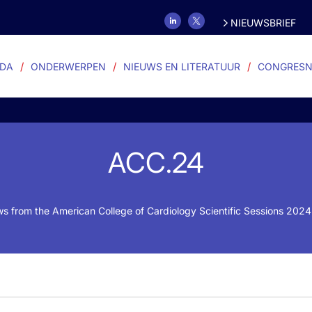
NIEUWSBRIEF
DA
ONDERWERPEN
NIEUWS EN LITERATUUR
CONGRESN
ACC.24
 from the American College of Cardiology Scientific Sessions 2024 