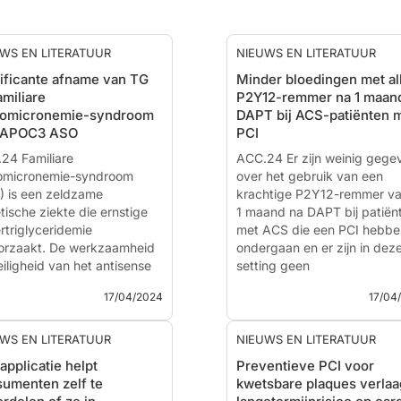
WS EN LITERATUUR
NIEUWS EN LITERATUUR
ificante afname van TG
Minder bloedingen met al
amiliare
P2Y12-remmer na 1 maan
lomicronemie-syndroom
DAPT bij ACS-patiënten 
 APOC3 ASO
PCI
24 Familiare
ACC.24 Er zijn weinig gege
omicronemie-syndroom
over het gebruik van een
) is een zeldzame
krachtige P2Y12-remmer va
tische ziekte die ernstige
1 maand na DAPT bij patiën
rtriglyceridemie
met ACS die een PCI hebbe
orzaakt. De werkzaamheid
ondergaan en er zijn in dez
eiligheid van het antisense
setting geen
onucleotide (ASO) gericht
placebogecontroleerde
17/04/2024
17/04
en APOC3 mRNA genaamd
onderzoeken. De werkzaam
arsen werd onderzocht in
en veiligheid van ticagrelor
 patiëntenpopulatie.
alleen na 1 maand DAPT we
WS EN LITERATUUR
NIEUWS EN LITERATUUR
onderzoc...
pplicatie helpt
Preventieve PCI voor
ndomized, Placebo-
umenten zelf te
kwetsbare plaques verlaa
rolled Phase 3 Study of
One-month Ticagelor