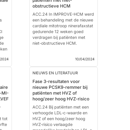
iale
patiënten met niet-
cute
Renal Denervation On Blood
obstructieve HCM
pal
Pressure In The Presence Of
nd
Antihypertensive Drugs: 3-
ACC.24 In IMPROVE-HCM werd
TE-
s
month Primary Results From The
een behandeling met de nieuwe
Target Bp I Randomized Trial
cardiale mitotroop ninerafaxstat
CI
gedurende 12 weken goed
ge
Nieuws - 16 apr. 2024
verdragen bij patiënten met
24
de
Gepresenteer...
niet-obstructieve HCM.
eken
he
Efficacy and Safety of
/2024
10/04/2024
Ninerafaxstat, a Novel Cardiac
Mitotrope, in Patients with
Symptomatic Nonobstructive
NIEUWS EN LITERATUUR
Hypertrophic Cardiomyopathy:
Fase 3-resultaten voor
Results of IMPROVE-HCM
aire
nieuwe PCSK9-remmer bij
t-MI-
patiënten met HVZ of
Nieuws - 10 apr. 2024
LVEF
hoog/zeer hoog HVZ-risico
Gepresenteerd bij d...
24
-
ACC.24 Bij patiënten met een
ng-
verhoogde LDL-c-waarde en
 tot
ea
HVZ of een hoog/zeer hoog
rfte
HVZ-risico verlaagde