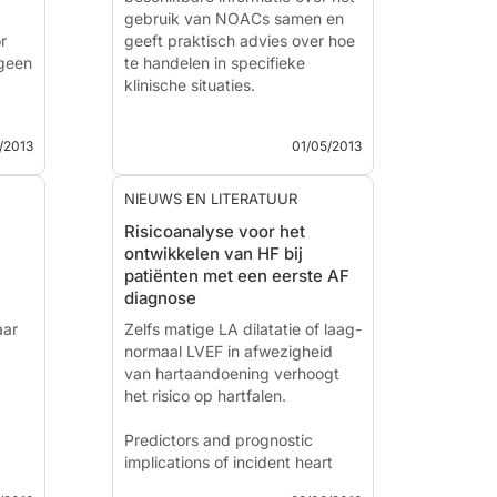
Ann Int...
gebruik van NOACs samen en
r
geeft praktisch advies over hoe
 geen
te handelen in specifieke
klinische situaties.
ial
ESC persbericht 26 april 2013
/2013
01/05/2013
a
Nieuws - 1 mei 2013
De European Heart Rhythm
NIEUWS EN LITERATUUR
Association (EHRA) van de
Risicoanalyse voor het
C, et
European Society of Cardiology
ontwikkelen van HF bij
(ESC) heeft een praktische
patiënten met een eerste AF
richtlijn gepubliceerd over het
diagnose
gebruik van...
aar
Zelfs matige LA dilatatie of laag-
-...
normaal LVEF in afwezigheid
van hartaandoening verhoogt
het risico op hartfalen.
Predictors and prognostic
implications of incident heart
failure following the first