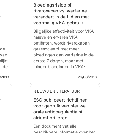
Bloedingsrisico bij
rivaroxaban vs. warfarine
n
verandert in de tijd en met
voormalig VKA-gebruik
Bij gelijke effectiviteit voor VKA-
naïeve en ervaren VKA
patiënten, wordt rivaroxaban
 de
geassocieerd met meer
 van
bloedingen dan warfarine in de
lijkt
eerste 7 dagen, maar met
n de
minder bloedingen in VKA-
naïeve patiënten in de eerste 30
/2013
26/06/2013
dagen van behandeling.
Clinical outcomes with
NIEUWS EN LITERATUUR
rivaroxaban in patients
-
ESC publiceert richtlijnen
transitioned from vitamin k
voor gebruik van nieuwe
en
antagonist therapy: a subgroup
orale anticoagulantia bij
n ten
analysis of a randomized trial.
atriumfibrilleren
te
n
Literatuur - Mahaffey KW,
Eén document vat alle
Wojdyla D, Hankey GJ et al. -
beschikbare informatie over het