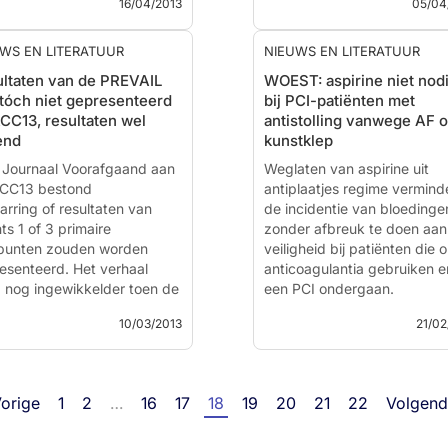
16/04/2013
05/04
Efficacy and safety of
dabigatran etexilate and
warfarin in ‘real world’ patie
WS EN LITERATUUR
NIEUWS EN LITERATUUR
ratuur - McMurray JJ,
with atrial fibrillation: A
ltaten van de PREVAIL
WOEST: aspirine niet nod
owitz JA, Lewis BS, et al,
prospective nationwide coh
l tóch niet gepresenteerd
bij PCI-patiënten met
TOTLE Committee and
study.
CC13, resultaten wel
antistolling vanwege AF o
tigators - Circ Heart Fail.
end
kunstklep
 Apr 10. [Epub]
Literatuur - Larsen TB,
Ventricular Systolic
Journaal Voorafgaand aan
Rasmussen LH, Skjoth F et al
Weglaten van aspirine uit
unction, Heart Failure and
CC13 bestond
antiplaatjes regime vermind
isk ...
arring of resultaten van
de incidentie van bloedinge
ts 1 of 3 primaire
zonder afbreuk te doen aan
punten zouden worden
veiligheid bij patiënten die o
esenteerd. Het verhaal
anticoagulantia gebruiken e
 nog ingewikkelder toen de
een PCI ondergaan.
sor van de studie zaterdag
10/03/2013
21/02
embargo verbrak en een
Abstract
nvatting van de resultaten
ijdig vrij gaf. Daarop b...
Literatuur - DeWilde WJ et a
Lancet 12 feb 2013 - Lancet
orige
1
2
…
16
17
18
19
20
21
22
Volgen
CHMAN device versus
2013 Feb 12. doi:pii: S0140
rine bij atriumfibrilleren
6736(12)62177-1