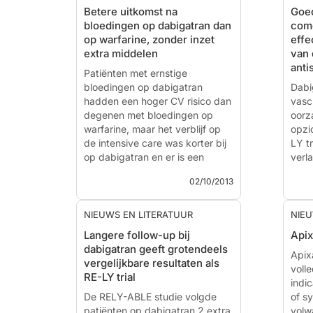
Betere uitkomst na
Goe
bloedingen op dabigatran dan
como
op warfarine, zonder inzet
effe
extra middelen
van 
anti
Patiënten met ernstige
bloedingen op dabigatran
Dabi
hadden een hoger CV risico dan
vasc
degenen met bloedingen op
oorz
warfarine, maar het verblijf op
opzi
de intensive care was korter bij
LY tr
op dabigatran en er is een
verl
tendens naar een lagere 30-
ster
02/10/2013
dagen mortaliteit.
Caus
Management and Outcomes of
Facto
NIEUWS EN LITERATUUR
NIEU
Major Bleeding during
Fibri
Langere follow-up bij
Apix
Treatment with Dabigatran or
Anal
dabigatran geeft grotendeels
Warfarin
Eval
Apix
vergelijkbare resultaten als
Anti
voll
RE-LY trial
Literatuur - Majeed A , Hwang
indi
H-G, Connolly SJ et al. -
De RELY-ABLE studie volgde
Liter
of s
Circulation Sept. 30 2013
patiënten op dabigatran 2 extra
volw