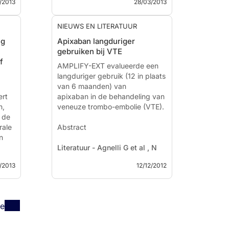
/2013
28/03/2013
diagnosis of atrial fibrillation in
patients with structurally normal
nts
hearts: the Belgrade Atrial
NIEUWS EN LITERATUUR
Fibrillation Stud...
ig
Apixaban langduriger
ort
gebruiken bij VTE
f
AMPLIFY-EXT evalueerde een
langduriger gebruik (12 in plaats
.,...
van 6 maanden) van
ert
apixaban in de behandeling van
n,
veneuze trombo-embolie (VTE).
 de
rale
Abstract
n
Literatuur - Agnelli G et al , N
Engl J Med. 2012 Dec 8. - N
/2013
12/12/2012
Engl J Med. 2012 Dec 8.
l.,
.
Apixaban for Extended
de
-
Treatment of Venous
Thromboembolism