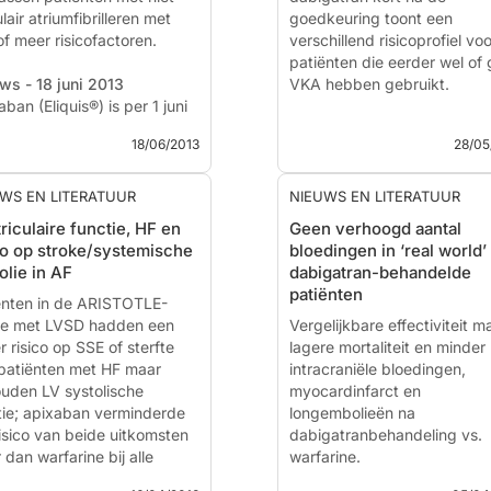
lair atriumfibrilleren met
goedkeuring toont een
of meer risicofactoren.
verschillend risicoprofiel voo
patiënten die eerder wel of
ws - 18 juni 2013
VKA hebben gebruikt.
ban (Eliquis®) is per 1 juni
 volledig vergoed voor de
Dabigatran use in Danish atr
18/06/2013
28/05
catie preventie van beroerte
fibrillation patients in 2011: 
ystemische embolie bij
nationwide study.
assen patiënten met niet-
WS EN LITERATUUR
NIEUWS EN LITERATUUR
lair atriumfibriller...
Literatuur - Sørensen R,
riculaire functie, HF en
Geen verhoogd aantal
Gislason G, Torp-Pedersen 
co op stroke/systemische
bloedingen in ‘real world’
al. - BMJ Open. 2013 May
lie in AF
dabigatran-behandelde
3;3(5)
patiënten
ënten in de ARISTOTLE-
ie met LVSD hadden een
Vergelijkbare effectiviteit m
 risico op SSE of sterfte
Sørensen R, Gislason G, Torp
lagere mortaliteit en minder
patiënten met HF maar
intracraniële bloedingen,
uden LV systolische
myocardinfarct en
tie; apixaban verminderde
longembolieën na
risico van beide uitkomsten
dabigatranbehandeling vs.
dan warfarine bij alle
warfarine.
ëntengroepen.