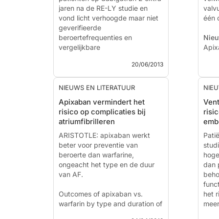
jaren na de RE-LY studie en
valvu
vond licht verhoogde maar niet
één 
Majeed A
geverifieerde
, Hwang H-G, Connolly
SJ...
beroertefrequenties en
Nieu
vergelijkbare
Apixa
bloedingfrequenties.
2013
20/06/2013
indi
The Long Term Multi-Center
of s
Observational Study of
volw
NIEUWS EN LITERATUUR
NIEU
Dabigatran Treatment in
valvu
Apixaban vermindert het
Vent
Patients with Atrial Fibrillation:
risico op complicaties bij
risi
(RELY-ABLE) Study
atriumfibrilleren
embo
Literatuur - Connolly SJ,
ARISTOTLE: apixaban werkt
Pati
Wallentin L, Ezekowitz MD et
beter voor preventie van
stud
al. - CIRCULATION J...
beroerte dan warfarine,
hoger
ongeacht het type en de duur
dan 
van AF.
beho
func
Outcomes of apixaban vs.
het 
warfarin by type and duration of
meer 
atrial fibrillation: results from the
pati