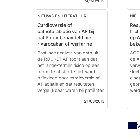
24/04/2013
ARISTOTLE trial.
Literatuur - Al-Khatib SM,
NIEUWS EN LITERATUUR
NIEU
Thomas L, Wallentin L et al. -
Lite
Cardioversie of
Resu
Eur Heart J. 2013 Apr 17
Ezek
catheterablatie van AF bij
tria
ARIS
patiënten behandeld met
op A
Inves
rivaroxaban of warfarine
bek
Al-Kh...
2013
Post-hoc analyse van data uit
Left 
ACC 
de ROCKET AF toont aan dat
Dysf
de A
het lange-termijn risico op een
the R
verw
beroerte of sterfte niet wordt
slech
beïnvloed door cardioversie of
eind
AF ablatie en dat resultaten
gepr
vergelijkbaar waren bij patiënten
werd
behandeld met rivaroxaban of
spon
24/03/2013
warfarine
het 
same
Abstract
voort
V
Literatuur - Piccini JP, Stevens
WAT
SR, Lokhnygina Y, et al;
warfa