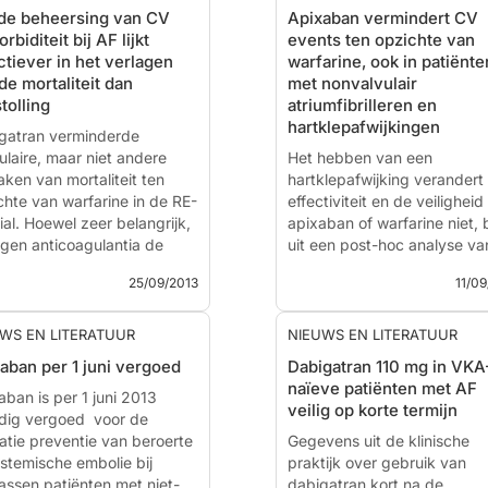
de beheersing van CV
Apixaban vermindert CV
rbiditeit bij AF lijkt
events ten opzichte van
ctiever in het verlagen
warfarine, ook in patiënte
de mortaliteit dan
met nonvalvulair
stolling
atriumfibrilleren en
hartklepafwijkingen
gatran verminderde
ulaire, maar niet andere
Het hebben van een
aken van mortaliteit ten
hartklepafwijking verandert
chte van warfarine in de RE-
effectiviteit en de veiligheid
ial. Hoewel zeer belangrijk,
apixaban of warfarine niet, b
agen anticoagulantia de
uit een post-hoc analyse va
fte maar matig.
ARISTOTLE trial.
25/09/2013
11/09
es of Death and Influencing
Achtergrond
rs in Patients with Atrial
WS EN LITERATUUR
NIEUWS EN LITERATUUR
llation: A Competing Risk
Nieuws - 11 sep. 2013
aban per 1 juni vergoed
Dabigatran 110 mg in VKA
ysis from the Randomized
De ARISTOTLE trial was
naïeve patiënten met AF
uation of Long-Term
aban is per 1 juni 2013
opgezet om de effectiviteit 
veilig op korte termijn
coagulant Therapy Study.
edig vergoed voor de
de veiligheid van dabigatra
catie preventie van beroerte
opzichte van warfarine aan 
Gegevens uit de klinische
atuur - Marijon E, ...
ystemische embolie bij
tonen, in het voorkomen va
praktijk over gebruik van
assen patiënten met niet-
beroerte of systemische...
dabigatran kort na de