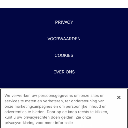
PRIVACY
VOORWAARDEN
COOKIES
OVER ONS
We verwerken uw persoonsgegevens om onze sites en
services te meten en verbeteren, ter ondersteuning van
onze marketingcampagnes en om persoonlijke inhoud en
advertenties te bieden. Door op de knop rechts te klikken,
kunt u uw privacyrechten doen gelden. Zie onze
Heeft u hulp nodig?
privacyverklaring voor meer informatie
Neem contact met ons op