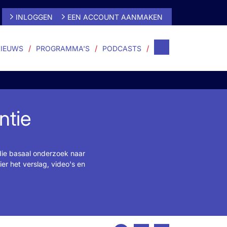
INLOGGEN
EEN ACCOUNT AANMAKEN
IEUWS
PROGRAMMA'S
PODCASTS
ntie
die basaal onderzoek naar
er het verslag, video's en