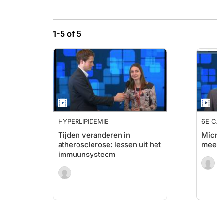
1-5 of 5
HYPERLIPIDEMIE
6E C
CON
Tijden veranderen in
Micr
atherosclerose: lessen uit het
meer
immuunsysteem