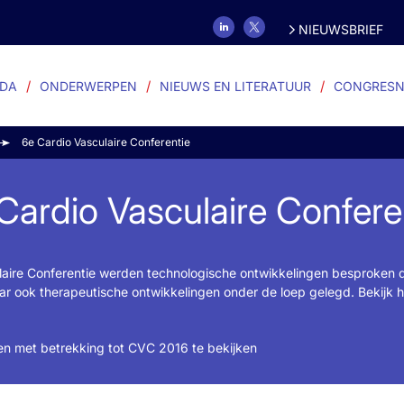
NIEUWSBRIEF
DA
ONDERWERPEN
NIEUWS EN LITERATUUR
CONGRESN
6e Cardio Vasculaire Conferentie
Cardio Vasculaire Confere
laire Conferentie werden technologische ontwikkelingen besproken 
aar ook therapeutische ontwikkelingen onder de loep gelegd. Bekijk hi
en met betrekking tot CVC 2016 te bekijken