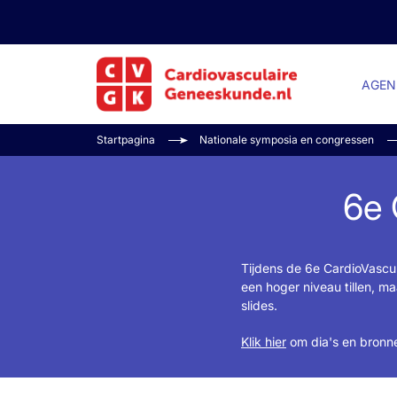
AGEN
Startpagina
Nationale symposia en congressen
6e 
Tijdens de 6e CardioVascu
een hoger niveau tillen, m
slides.
Klik hier
om dia's en bronn