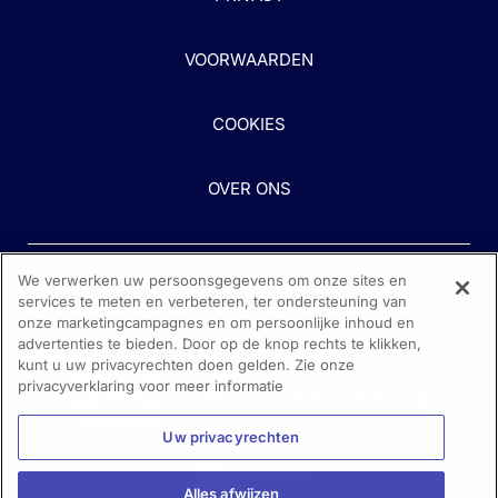
VOORWAARDEN
COOKIES
OVER ONS
We verwerken uw persoonsgegevens om onze sites en
services te meten en verbeteren, ter ondersteuning van
onze marketingcampagnes en om persoonlijke inhoud en
advertenties te bieden. Door op de knop rechts te klikken,
kunt u uw privacyrechten doen gelden. Zie onze
Heeft u hulp nodig?
privacyverklaring voor meer informatie
Neem contact met ons op
Uw privacyrechten
Alles afwijzen