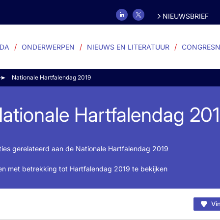
NIEUWSBRIEF
DA
ONDERWERPEN
NIEUWS EN LITERATUUR
CONGRESN
Nationale Hartfalendag 2019
ationale Hartfalendag 20
ties gerelateerd aan de Nationale Hartfalendag 2019
n met betrekking tot Hartfalendag 2019 te bekijken
Vin