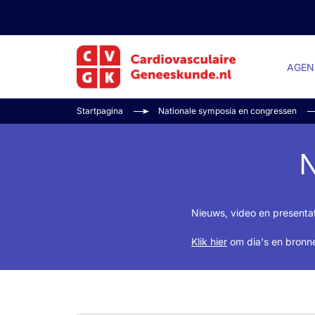
AGEN
Startpagina
Nationale symposia en congressen
N
Nieuws, video en presenta
Klik hier
om dia's en bronne