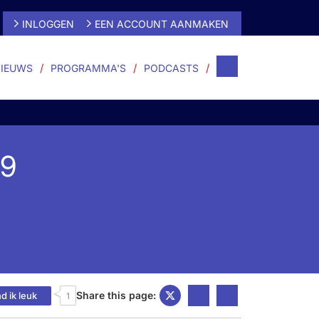
INLOGGEN
EEN ACCOUNT AANMAKEN
IEUWS
PROGRAMMA'S
PODCASTS
19
Share this page:
d ik leuk
1