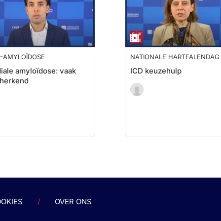
R-AMYLOÏDOSE
NATIONALE HARTFALENDAG 
iale amyloïdose: vaak
ICD keuzehulp
 herkend
OKIES
OVER ONS