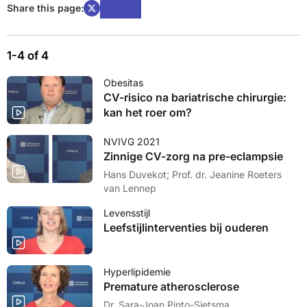
Share this page:
1-4 of 4
Obesitas
CV-risico na bariatrische chirurgie:
kan het roer om?
NVIVG 2021
Zinnige CV-zorg na pre-eclampsie
Hans Duvekot; Prof. dr. Jeanine Roeters
van Lennep
Levensstijl
Leefstijlinterventies bij ouderen
Hyperlipidemie
Premature atherosclerose
Dr. Sara-Joan Pinto-Sietsma