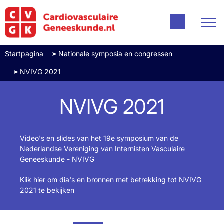
Startpagina
Nationale symposia en congressen
NVIVG 2021
NVIVG 2021
Video's en slides van het 19e symposium van de
Nederlandse Vereniging van Internisten Vasculaire
Geneeskunde - NVIVG
Klik hier
om dia's en bronnen met betrekking tot NVIVG
2021 te bekijken