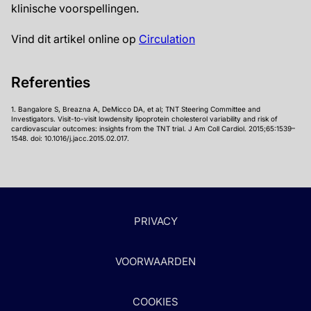
klinische voorspellingen.
Vind dit artikel online op
Circulation
Referenties
1. Bangalore S, Breazna A, DeMicco DA, et al; TNT Steering Committee and
Investigators. Visit-to-visit lowdensity lipoprotein cholesterol variability and risk of
cardiovascular outcomes: insights from the TNT trial. J Am Coll Cardiol. 2015;65:1539–
1548. doi: 10.1016/j.jacc.2015.02.017.
PRIVACY
VOORWAARDEN
COOKIES