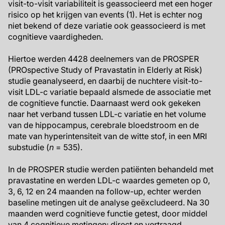
visit-to-visit variabiliteit is geassocieerd met een hoger
risico op het krijgen van events (1). Het is echter nog
niet bekend of deze variatie ook geassocieerd is met
cognitieve vaardigheden.
Hiertoe werden 4428 deelnemers van de PROSPER
(PROspective Study of Pravastatin in Elderly at Risk)
studie geanalyseerd, en daarbij de nuchtere visit-to-
visit LDL-c variatie bepaald alsmede de associatie met
de cognitieve functie. Daarnaast werd ook gekeken
naar het verband tussen LDL-c variatie en het volume
van de hippocampus, cerebrale bloedstroom en de
mate van hyperintensiteit van de witte stof, in een MRI
substudie (
n
= 535).
In de PROSPER studie werden patiënten behandeld met
pravastatine en werden LDL-c waardes gemeten op 0,
3, 6, 12 en 24 maanden na follow-up, echter werden
baseline metingen uit de analyse geëxcludeerd. Na 30
maanden werd cognitieve functie getest, door middel
van 4 cognitieve metingen: direct en vertraagd