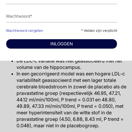
‘Stroop test’ (placebo: 65.06, 68.00, 68.00
seconden, P trend = 0.017 en pravastatine: 65.17,
64.70, 67.54 seconden, P trend = 0.11); ‘Letter-digit
coding test’ aantallen (placebo: 23.05, 22.29,
22.39, P trend = 0.20 en pravastatine: 22.41, 22.81,
Wachtwoord vergeten
* Velden zijn verplicht
21.72, P trend = 0.029).
Er werd geen interactie gezien tussen LDL-c
INLOGGEN
variabiliteit en pravastatinebehandeling voor de
verschillende cognitieve uitkomsten.
De LDL-c variatie was niet geassocieerd met het
volume van de hippocampus.
In een gecorrigeerd model was een hogere LDL-c
variabiliteit geassocieerd met een lager totale
cerebrale bloedstroom in zowel de placebo als de
pravastatine groep (respectievelijk 46.95, 47.21,
44.12 ml/min/100ml, P trend = 0.031 en 48.80,
49.89, 47.33 ml/min/100ml, P trend = 0.050), met
meer hyperintensiteit van de witte stof in de
pravastatine groep (4.50, 6.88, 8.43 ml, P trend =
0.046), maar niet in de placebogroep.