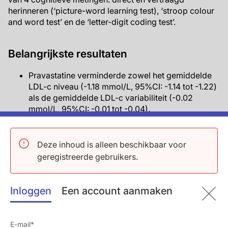
herinneren (‘picture-word learning test), ‘stroop colour
and word test’ en de ‘letter-digit coding test’.
Belangrijkste resultaten
Pravastatine verminderde zowel het gemiddelde
LDL-c niveau (-1.18 mmol/L, 95%CI: -1.14 tot -1.22)
als de gemiddelde LDL-c variabiliteit (-0.02
mmol/L, 95%CI: -0.01 tot -0.04).
In een gecorrigeerd model was een hogere LDL-c
variabiliteit geassocieerd met lagere cognitieve
scores in beide groepen: een dalende trend werd
Deze inhoud is alleen beschikbaar voor
gezien in het aantal directe herinneringen in
geregistreerde gebruikers.
laagste vs. middelste vs. hoogste LDL-c
variabiliteits-tertiel voor placebo (9.60, 9.38, 9.36,
P trend = 0.002) en pravastatine (9.38, 9.36, 9.08,
Inloggen
Een account aanmaken
P trend = 0.006); aantal vertraagde herinneringen
(placebo: 10.36, 10.03, 9.97, P trend = 0.001 en
pravastatine: 10.14, 10.00, 9.46, P trend < 0.001);