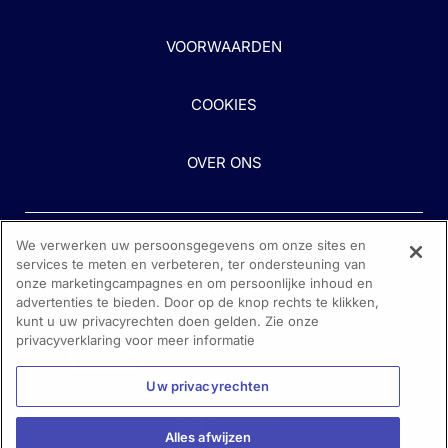
VOORWAARDEN
COOKIES
OVER ONS
We verwerken uw persoonsgegevens om onze sites en
services te meten en verbeteren, ter ondersteuning van
onze marketingcampagnes en om persoonlijke inhoud en
advertenties te bieden. Door op de knop rechts te klikken,
kunt u uw privacyrechten doen gelden. Zie onze
Heeft u hulp nodig?
privacyverklaring voor meer informatie
Neem contact met ons op
Uw privacyrechten
Alles afwijzen