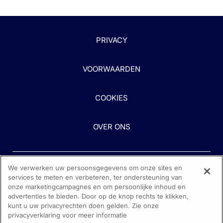
PRIVACY
VOORWAARDEN
COOKIES
OVER ONS
We verwerken uw persoonsgegevens om onze sites en
services te meten en verbeteren, ter ondersteuning van
onze marketingcampagnes en om persoonlijke inhoud en
advertenties te bieden. Door op de knop rechts te klikken,
kunt u uw privacyrechten doen gelden. Zie onze
Heeft u hulp nodig?
privacyverklaring voor meer informatie
Neem contact met ons op