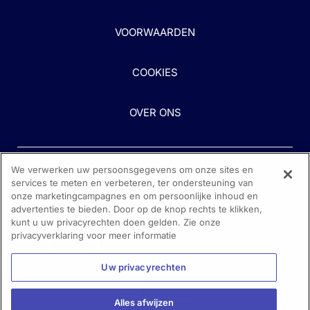
VOORWAARDEN
COOKIES
OVER ONS
We verwerken uw persoonsgegevens om onze sites en
services te meten en verbeteren, ter ondersteuning van
onze marketingcampagnes en om persoonlijke inhoud en
advertenties te bieden. Door op de knop rechts te klikken,
kunt u uw privacyrechten doen gelden. Zie onze
Heeft u hulp nodig?
privacyverklaring voor meer informatie
Neem contact met ons op
Uw privacyrechten
Alles afwijzen