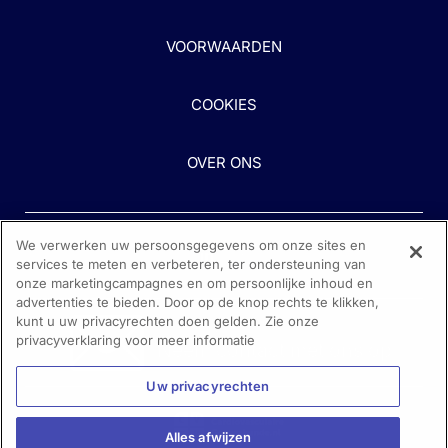
VOORWAARDEN
COOKIES
OVER ONS
We verwerken uw persoonsgegevens om onze sites en
services te meten en verbeteren, ter ondersteuning van
onze marketingcampagnes en om persoonlijke inhoud en
advertenties te bieden. Door op de knop rechts te klikken,
kunt u uw privacyrechten doen gelden. Zie onze
Heeft u hulp nodig?
privacyverklaring voor meer informatie
Neem contact met ons op
Uw privacyrechten
Alles afwijzen