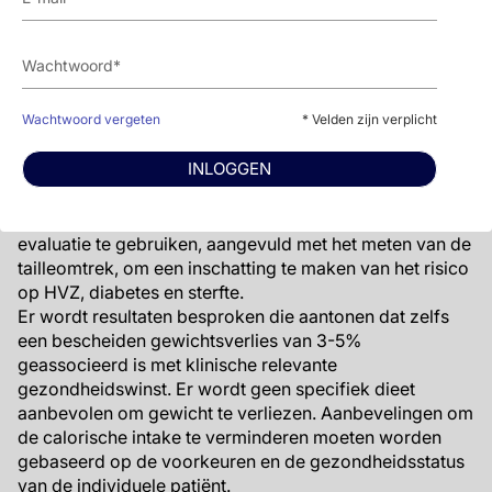
Management van overgewicht en
obesitas
Wachtwoord vergeten
* Velden zijn verplicht
De laatste nieuwe ACC/AHA richtlijn behandelt de
INLOGGEN
management van een gezond gewicht, en was
ontwikkeld in samenwerking met de Obesity Society. Er
wordt aanbevolen body mass index als snelle eerste
evaluatie te gebruiken, aangevuld met het meten van de
tailleomtrek, om een inschatting te maken van het risico
op HVZ, diabetes en sterfte.
Er wordt resultaten besproken die aantonen dat zelfs
een bescheiden gewichtsverlies van 3-5%
geassocieerd is met klinische relevante
gezondheidswinst. Er wordt geen specifiek dieet
aanbevolen om gewicht te verliezen. Aanbevelingen om
de calorische intake te verminderen moeten worden
gebaseerd op de voorkeuren en de gezondheidsstatus
van de individuele patiënt.