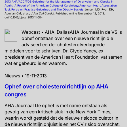
2013 AHA/ACC/TOS Guideline for the Management of Overweight and Obesity in
Adults: A Report of the American College of Cardiology/American Heart Association
Task Force on Practice Guidelines and The Obesity Society
Jensen MD, Ryan DH,
Apovian CM, et al.,
J Am Coll Cardiol
. Published online November 12, 2013.
doi:10.1016/j.jacc.2013.11.004
Webcast • AHA, DallasAHA Journaal In de VS is
ophef ontstaan over een nieuwe richtlijn die
adviseert eerder cholesterolverlagende
middelen voor te schrijven. Dr. Clyde Yancy, ex-
president van de American Heart Foundation, vat samen
wat er gebeurd is en waarom.
Nieuws • 19-11-2013
Ophef over cholesterolrichtlijn op AHA
congres
AHA Journaal De ophef is met name ontstaan als
gevolg van een kritisch stuk in de New York Times,
waarin wordt gesteld dat de nieuwe risicocalculator in
de nieuwe richtlijn onjuist is en het CV risico overschat.