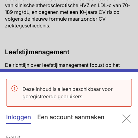
van klinische atherosclerotische HVZ en LDL-c van 70-
189 mg/dL, en degenen met een 10-jaars CV risico
volgens de nieuwe formule maar zonder CV
ziektegeschiedenis.
Leefstijlmanagement
De richtlijn over leefstijlmanagement focust op het
belang van een gezond voedingspatroon, dat veel fruit,
groente, hele granen, magere zuivel, peulvruchten, vis,
gevogelte en noten bevat, terwijl zoetigheid, met suiker
Deze inhoud is alleen beschikbaar voor
gezoete dranken en rood vlees gematigd is. Bewijs
geregistreerde gebruikers.
wordt aangedragen dat beperkte inname van verzadigd
vet en trans-vet cholesterolniveaus en dat
zoutbeperking kan helpen bij het verlagen van de
Inloggen
Een account aanmaken
bloeddruk.
40 minuten matige tot intensieve lichaamsbeweging op
3 tot 4 dagen per week is aanbevolen.