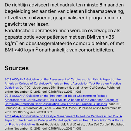
De richtlijn adviseert met nadruk ten minste 6 maanden
begeleiding ten aanzien van dieet en lichaamsbeweing,
of zelfs een uitvoerig, gespecialiseerd programma om
gewicht te verliezen.
Bariatrische operaties kunnen worden overwogen als
gepaste optie voor patiënten met een BMI van
>
35
2
kg/m
en obesitasgerelateerde comorbiditeiten, of met
2
BMI
>
40 kg/m
onafhankelijk van comorbiditeiten.
Sources
2013 ACC/AHA Guideline on the Assessment of Cardiovascular Risk: A Report of the
American College of Cardiology/American Heart Association Task Force on Practice
Guidelines
Goff DC, Lloyd-Jones DM, Bennett G, et al.,
J Am Coll Cardiol
. Published
online November 12, 2013. doi:10.1016/j.jacc.2013.11.005
2013 ACC/AHA Guideline on the Treatment of Blood Cholesterol to Reduce
Atherosclerotic Cardiovascular Risk in Adults: A Report of the American College of
Cardiology/American Heart Association Task Force on Practice Guidelines
Stone NJ,
Robinson J, Lichtenstein AH, et al.,
J Am Coll Cardiol
. Published online November 12,
2013. doi:10.1016/j.jacc.2013.11.002
2013 AHA/ACC Guideline on Lifestyle Management to Reduce Cardiovascular Risk: A
Report of the American College of Cardiology/American Heart Association Task Force
on Practice Guidelines
Eckel RH, Jakicic JM, Ard JD et al.,
J Am Coll Cardiol
. Published
online November 12, 2013. doi:10.1016/j.jacc.2013.11.003